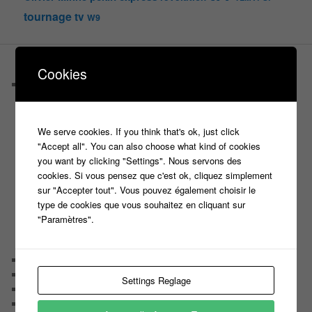
tournage
tv
W9
PAGES
Cookies
Castings
C’est quoi un casteur ?
C’est quoi un directeur de casting ?
Harry
We serve cookies. If you think that's ok, just click
Motus
"Accept all". You can also choose what kind of cookies
Slam
you want by clicking "Settings". Nous servons des
C’est quoi un casting ?
cookies. Si vous pensez que c'est ok, cliquez simplement
Tous les castings
sur "Accepter tout". Vous pouvez également choisir le
Les 12 coups de midi
type de cookies que vous souhaitez en cliquant sur
Les Z’Amours
"Paramètres".
N’oubliez Pas Les Paroles
Tout le monde veut prendre sa place
Chaine Youtube
Contact
Settings Reglage
Il était une fois ….
Le candidat masqué