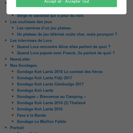
Accept all - Accepter Tout
Le trombinoscope des Joueurs
Géraldine multirécidiviste des émissions TV
Serge le candidat qui a peur du noir.
Les coulisses des jeux
Les caméras d’un jeu plateau
Un plateau de jeu télévisé coûte cher, mais pourquoi ?
Les interviews de Lora
Quand Lora rencontre Aline elles parlent de quoi ?
Quand Lora papote avec Franck, ils parlent de quoi ?
NewsLetter
Nos Sondages
Sondage Koh Lanta 2018 Le combat des héros
Sondage Koh Lanta Fidji 2017
Sondage Koh Lanta Cambodge 2017
Sondage Koh Lanta
Sondages « Bienvenue au Camping »
Sondage Koh Lanta 2016 (2) Thailand
Sondage Koh Lanta 2016
Face à la Bande
Sondage Le Maillon Faible
Portrait