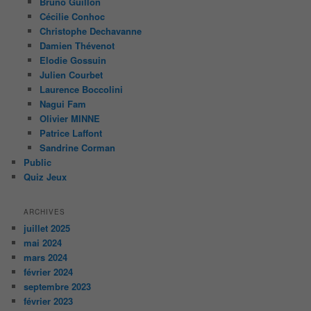
Bruno Guillon
Cécilie Conhoc
Christophe Dechavanne
Damien Thévenot
Elodie Gossuin
Julien Courbet
Laurence Boccolini
Nagui Fam
Olivier MINNE
Patrice Laffont
Sandrine Corman
Public
Quiz Jeux
ARCHIVES
juillet 2025
mai 2024
mars 2024
février 2024
septembre 2023
février 2023