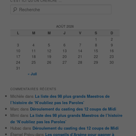
C’EST ICI QU’ON CHERCHE …
R
e
c
h
AOÛT 2026
e
L
M
M
J
V
S
D
r
1
2
c
3
4
5
6
7
8
9
h
10
11
12
13
14
15
16
e
17
18
19
20
21
22
23
24
25
26
27
28
29
30
31
« Juil
COMMENTAIRES RÉCENTS
Michèle
dans
La liste des 98 plus grands Maestros de
l’histoire de ‘N’oubliez pas les Paroles’
Marc
dans
Déroulement du casting des 12 coups de Midi
Mimi
dans
La liste des 98 plus grands Maestros de l’histoire
de ‘N’oubliez pas les Paroles’
Hubac
dans
Déroulement du casting des 12 coups de Midi
Éternel Prévu
dans
Les conseils d’Arsène pour gagner à