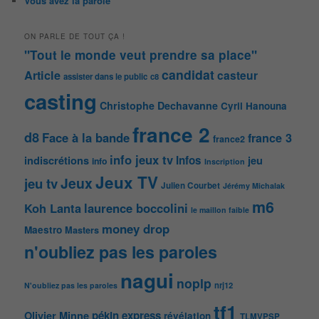
Vous avez la parole
ON PARLE DE TOUT ÇA !
"Tout le monde veut prendre sa place"
candidat
Article
casteur
assister dans le public
c8
casting
Christophe Dechavanne
Cyril Hanouna
france 2
d8
Face à la bande
france 3
france2
info jeux tv
Infos
indiscrétions
jeu
info
Inscription
Jeux TV
Jeux
jeu tv
Julien Courbet
Jérémy Michalak
m6
Koh Lanta
laurence boccolini
le maillon faible
money drop
Maestro
Masters
n'oubliez pas les paroles
nagui
noplp
nrj12
N'oubliez pas les paroles
tf1
pékin express
Olivier Minne
révélation
TLMVPSP