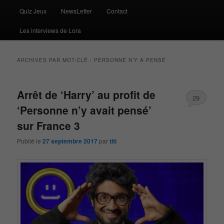
Quiz Jeux
NewsLetter
Contact
Les interviews de Lora
ARCHIVES PAR MOT-CLÉ :
PERSONNE N’Y A PENSÉ
Arrêt de ‘Harry’ au profit de
29
‘Personne n’y avait pensé’
sur France 3
Publié le
27 septembre 2017
par
titi