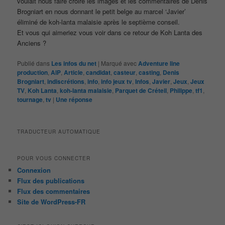
voulait nous faire croire les images et les commentaires de Denis
Brogniart en nous donnant le petit belge au marcel ‘Javier’
éliminé de koh-lanta malaisie après le septième conseil.
Et vous qui aimeriez vous voir dans ce retour de Koh Lanta des
Anciens ?
Publié dans
Les infos du net
|
Marqué avec
Adventure line
production
,
AlP
,
Article
,
candidat
,
casteur
,
casting
,
Denis
Brogniart
,
indiscrétions
,
info
,
info jeux tv
,
Infos
,
Javier
,
Jeux
,
Jeux
TV
,
Koh Lanta
,
koh-lanta malaisie
,
Parquet de Créteil
,
Philippe
,
tf1
,
tournage
,
tv
|
Une
réponse
TRADUCTEUR AUTOMATIQUE
POUR VOUS CONNECTER
Connexion
Flux des publications
Flux des commentaires
Site de WordPress-FR