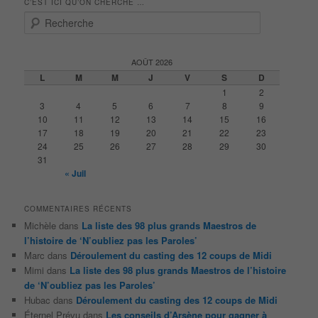
C’EST ICI QU’ON CHERCHE …
R
e
c
h
AOÛT 2026
e
L
M
M
J
V
S
D
r
1
2
c
3
4
5
6
7
8
9
h
10
11
12
13
14
15
16
e
17
18
19
20
21
22
23
24
25
26
27
28
29
30
31
« Juil
COMMENTAIRES RÉCENTS
Michèle
dans
La liste des 98 plus grands Maestros de
l’histoire de ‘N’oubliez pas les Paroles’
Marc
dans
Déroulement du casting des 12 coups de Midi
Mimi
dans
La liste des 98 plus grands Maestros de l’histoire
de ‘N’oubliez pas les Paroles’
Hubac
dans
Déroulement du casting des 12 coups de Midi
Éternel Prévu
dans
Les conseils d’Arsène pour gagner à