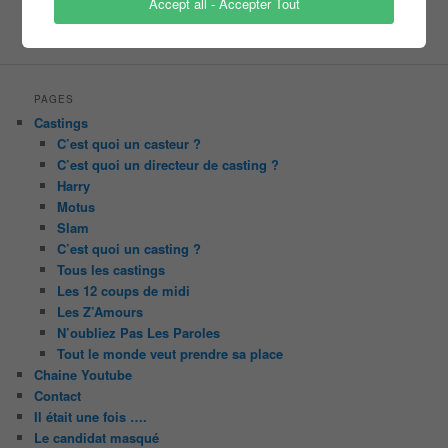
Accept all - Accepter Tout
tournage
tv
W9
PAGES
Castings
C’est quoi un casteur ?
C’est quoi un directeur de casting ?
Harry
Motus
Slam
C’est quoi un casting ?
Tous les castings
Les 12 coups de midi
Les Z’Amours
N’oubliez Pas Les Paroles
Tout le monde veut prendre sa place
Chaine Youtube
Contact
Il était une fois ….
Le candidat masqué