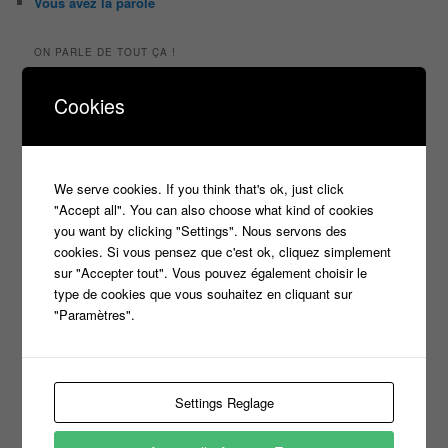
Vous avez la parole
ON PARLE DE TOUT ÇA !
"Tout le monde veut prendre sa place"
Cookies
candidat
Article
casteur
assister dans le public
c8
casting
Christophe Dechavanne
Cyril Hanouna
france 2
We serve cookies. If you think that's ok, just click
d8
Face à la bande
france 3
france2
"Accept all". You can also choose what kind of cookies
info jeux tv
Infos
indiscrétions
jeu
info
Inscription
you want by clicking "Settings". Nous servons des
Jeux TV
cookies. Si vous pensez que c'est ok, cliquez simplement
Jeux
jeu tv
Julien Courbet
Jérémy Michalak
sur "Accepter tout". Vous pouvez également choisir le
m6
Koh Lanta
laurence boccolini
type de cookies que vous souhaitez en cliquant sur
le maillon faible
"Paramètres".
money drop
Maestro
Masters
n'oubliez pas les paroles
nagui
noplp
nrj12
Settings Reglage
N'oubliez pas les paroles
tf1
pékin express
Olivier Minne
révélation
TLMVPSP