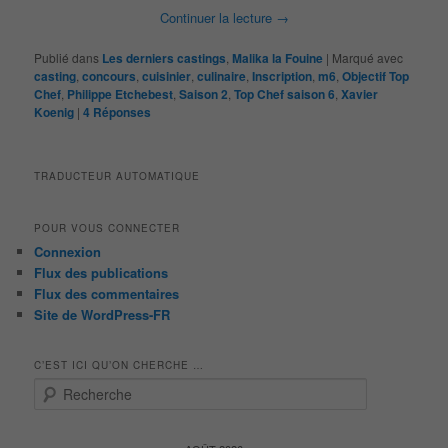
Continuer la lecture
→
Publié dans
Les derniers castings
,
Malika la Fouine
|
Marqué avec
casting
,
concours
,
cuisinier
,
culinaire
,
Inscription
,
m6
,
Objectif Top
Chef
,
Philippe Etchebest
,
Saison 2
,
Top Chef saison 6
,
Xavier
Koenig
|
4
Réponses
TRADUCTEUR AUTOMATIQUE
POUR VOUS CONNECTER
Connexion
Flux des publications
Flux des commentaires
Site de WordPress-FR
C’EST ICI QU’ON CHERCHE …
R
e
c
h