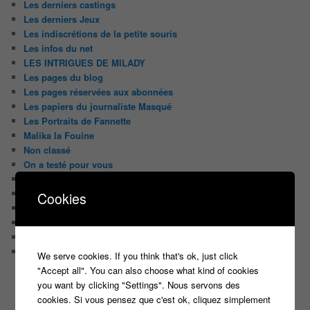
Les derniers castings
Les derniers Jeux
Les indiscrétions de la petite souris
Les infos du net
LES INTRIGUES DE MILADY
Les pages du blog
Les pages réservées aux abonnées
Les papiers du journaliste Masqué
Les Portraits de Fannette
Malika la Fouine
Non classé
On a testé pour vous
Public aux enregistrements
Quizz et jeux
Cookies
Sondages
Top Infojeuxtv
uncategorized
Vous avez la parole
We serve cookies. If you think that's ok, just click
"Accept all". You can also choose what kind of cookies
you want by clicking "Settings". Nous servons des
ON PARLE DE TOUT ÇA !
cookies. Si vous pensez que c'est ok, cliquez simplement
"Tout le monde veut prendre sa place"