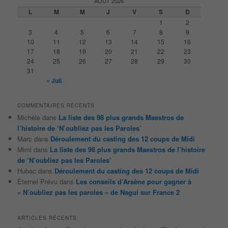
AOÛT 2026
e
L
M
M
J
V
S
D
r
1
2
c
3
4
5
6
7
8
9
h
10
11
12
13
14
15
16
e
17
18
19
20
21
22
23
24
25
26
27
28
29
30
31
« Juil
COMMENTAIRES RÉCENTS
Michèle
dans
La liste des 98 plus grands Maestros de
l’histoire de ‘N’oubliez pas les Paroles’
Marc
dans
Déroulement du casting des 12 coups de Midi
Mimi
dans
La liste des 98 plus grands Maestros de l’histoire
de ‘N’oubliez pas les Paroles’
Hubac
dans
Déroulement du casting des 12 coups de Midi
Éternel Prévu
dans
Les conseils d’Arsène pour gagner à
« N’oubliez pas les paroles » de Nagui sur France 2
ARTICLES RÉCENTS