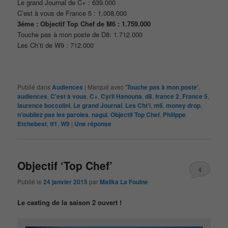
Le grand Journal de C+ : 639.000
C’est à vous de France 5 : 1.008.000
3éme : Objectif Top Chef de M6 : 1.759.000
Touche pas à mon poste de D8: 1.712.000
Les Ch’ti de W9 : 712.000
Publié dans
Audiences
|
Marqué avec
'Touche pas à mon poste'
,
audiences
,
C'est à vous
,
C+
,
Cyril Hanouna
,
d8
,
france 2
,
France 5
,
laurence boccolini
,
Le grand Journal
,
Les Cht'i
,
m6
,
money drop
,
n'oubliez pas les paroles
,
nagui
,
Objectif Top Chef
,
Philippe
Etchebest
,
tf1
,
W9
|
Une
réponse
Objectif ‘Top Chef’
4
Publié le
24 janvier 2015
par
Malika La Fouine
Le casting de la saison 2 ouvert !