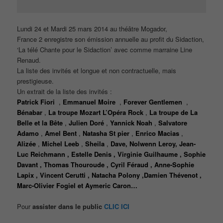
Lundi 24 et Mardi 25 mars 2014 au théâtre Mogador,
France 2 enregistre son émission annuelle au profit du Sidaction,
‘La télé Chante pour le Sidaction’ avec comme marraine Line
Renaud.
La liste des invités et longue et non contractuelle, mais
prestigieuse.
Un extrait de la liste des invités :
Patrick Fiori
,
Emmanuel Moire
,
Forever Gentlemen
,
Bénabar
,
La troupe Mozart L’Opéra Rock
,
La troupe de La
Belle et la Bête
,
Julien Doré
,
Yannick Noah
,
Salvatore
Adamo
,
Amel Bent
,
Natasha St pier
,
Enrico Macias
,
Alizée
,
Michel Leeb
,
Sheila
,
Dave, Nolwenn Leroy
,
Jean-
Luc Reichmann , Estelle Denis , Virginie Guilhaume , Sophie
Davant , Thomas Thouroude , Cyril Féraud , Anne-Sophie
Lapix , Vincent Cerutti , Natacha Polony ,Damien Thévenot ,
Marc-Olivier Fogiel et Aymeric Caron
…
Pour
assister dans le public
CLIC ICI