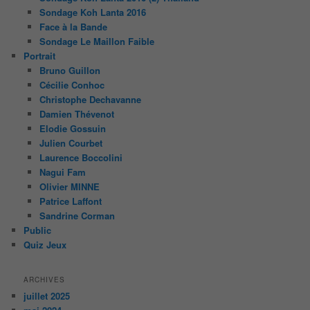
Sondage Koh Lanta 2016
Face à la Bande
Sondage Le Maillon Faible
Portrait
Bruno Guillon
Cécilie Conhoc
Christophe Dechavanne
Damien Thévenot
Elodie Gossuin
Julien Courbet
Laurence Boccolini
Nagui Fam
Olivier MINNE
Patrice Laffont
Sandrine Corman
Public
Quiz Jeux
ARCHIVES
juillet 2025