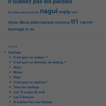
n'oubliez pas les paroles
nagui
noplp
nrj12
N'oubliez pas les paroles
tf1
pékin express
Olivier Minne
révélation
TLMVPSP
tournage
tv
W9
PAGES
Castings
C’est quoi un casteur ?
C’est quoi un directeur de casting ?
Harry
Motus
Slam
C’est quoi un casting ?
Tous les castings
Les 12 coups de midi
Les Z’Amours
N’oubliez Pas Les Paroles