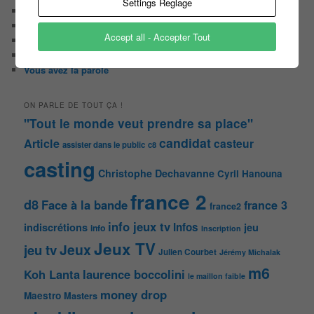
Settings Reglage
Quizz et jeux
Sondages
Accept all - Accepter Tout
Top Infojeuxtv
uncategorized
Vous avez la parole
ON PARLE DE TOUT ÇA !
"Tout le monde veut prendre sa place"
candidat
Article
casteur
assister dans le public
c8
casting
Christophe Dechavanne
Cyril Hanouna
france 2
d8
Face à la bande
france 3
france2
info jeux tv
Infos
indiscrétions
jeu
info
Inscription
Jeux TV
Jeux
jeu tv
Julien Courbet
Jérémy Michalak
m6
Koh Lanta
laurence boccolini
le maillon faible
money drop
Maestro
Masters