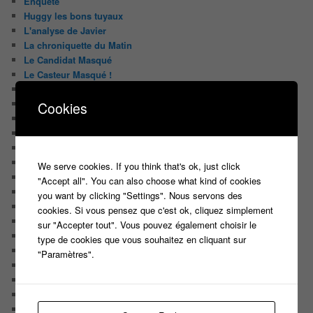
Enquête
Huggy les bons tuyaux
L'analyse de Javier
La chroniquette du Matin
Le Candidat Masqué
Le Casteur Masqué !
Le courrier des lecteurs
Le journal de bord du Blog
Cookies
Les articles de Lora
Les derniers castings
Les derniers Jeux
Les indiscrétions de la petite souris
We serve cookies. If you think that's ok, just click
Les infos du net
"Accept all". You can also choose what kind of cookies
LES INTRIGUES DE MILADY
you want by clicking "Settings". Nous servons des
Les pages du blog
cookies. Si vous pensez que c'est ok, cliquez simplement
Les pages réservées aux abonnées
sur "Accepter tout". Vous pouvez également choisir le
Les papiers du journaliste Masqué
type de cookies que vous souhaitez en cliquant sur
Les Portraits de Fannette
"Paramètres".
Malika la Fouine
Non classé
On a testé pour vous
Public aux enregistrements