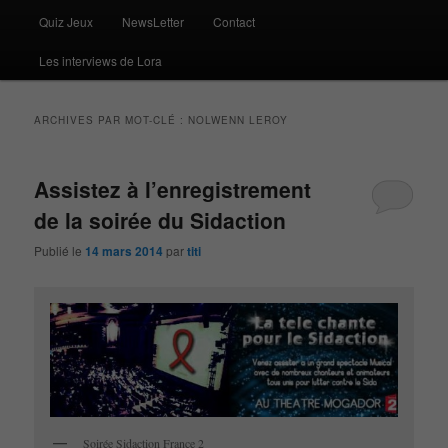
Quiz Jeux
NewsLetter
Contact
Les interviews de Lora
ARCHIVES PAR MOT-CLÉ :
NOLWENN LEROY
Assistez à l’enregistrement
de la soirée du Sidaction
Publié le
14 mars 2014
par
titi
Soirée Sidaction France 2