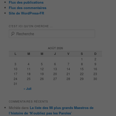
Flux des publications
Flux des commentaires
Site de WordPress-FR
C’EST ICI QU’ON CHERCHE …
R
e
c
h
AOÛT 2026
e
L
M
M
J
V
S
D
r
1
2
c
3
4
5
6
7
8
9
h
10
11
12
13
14
15
16
e
17
18
19
20
21
22
23
24
25
26
27
28
29
30
31
« Juil
COMMENTAIRES RÉCENTS
Michèle
dans
La liste des 98 plus grands Maestros de
l’histoire de ‘N’oubliez pas les Paroles’