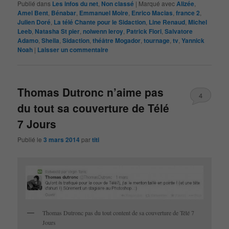
Publié dans
Les infos du net
,
Non classé
|
Marqué avec
Alizée
,
Amel Bent
,
Bénabar
,
Emmanuel Moire
,
Enrico Macias
,
france 2
,
Julien Doré
,
La télé Chante pour le Sidaction
,
Line Renaud
,
Michel
Leeb
,
Natasha St pier
,
nolwenn leroy
,
Patrick Fiori
,
Salvatore
Adamo
,
Sheila
,
Sidaction
,
théâtre Mogador
,
tournage
,
tv
,
Yannick
Noah
|
Laisser un commentaire
Thomas Dutronc n’aime pas
4
du tout sa couverture de Télé
7 Jours
Publié le
3 mars 2014
par
titi
Thomas Dutronc pas du tout content de sa couverture de Télé 7
Jours