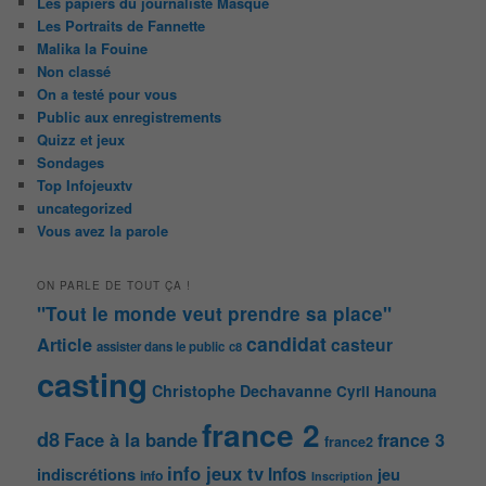
Les papiers du journaliste Masqué
Les Portraits de Fannette
Malika la Fouine
Non classé
On a testé pour vous
Public aux enregistrements
Quizz et jeux
Sondages
Top Infojeuxtv
uncategorized
Vous avez la parole
ON PARLE DE TOUT ÇA !
"Tout le monde veut prendre sa place"
candidat
Article
casteur
assister dans le public
c8
casting
Christophe Dechavanne
Cyril Hanouna
france 2
d8
Face à la bande
france 3
france2
info jeux tv
Infos
indiscrétions
jeu
info
Inscription