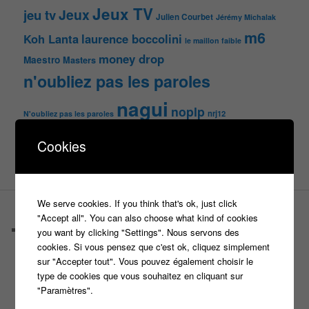
Jeux TV
Jeux
jeu tv
Julien Courbet
Jérémy Michalak
m6
Koh Lanta
laurence boccolini
le maillon faible
money drop
Maestro
Masters
n'oubliez pas les paroles
nagui
noplp
nrj12
N'oubliez pas les paroles
tf1
pékin express
Olivier Minne
Cookies
révélation
TLMVPSP
tournage
tv
W9
We serve cookies. If you think that's ok, just click
PAGES
"Accept all". You can also choose what kind of cookies
Castings
you want by clicking "Settings". Nous servons des
C’est quoi un casteur ?
cookies. Si vous pensez que c'est ok, cliquez simplement
C’est quoi un directeur de casting ?
sur "Accepter tout". Vous pouvez également choisir le
Harry
type de cookies que vous souhaitez en cliquant sur
Motus
"Paramètres".
Slam