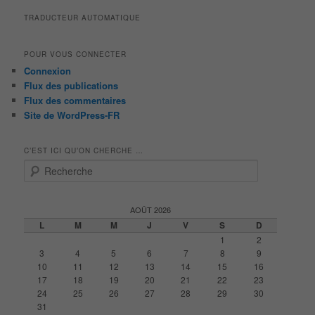
TRADUCTEUR AUTOMATIQUE
POUR VOUS CONNECTER
Connexion
Flux des publications
Flux des commentaires
Site de WordPress-FR
C’EST ICI QU’ON CHERCHE …
R
e
c
h
AOÛT 2026
e
L
M
M
J
V
S
D
r
1
2
c
3
4
5
6
7
8
9
h
10
11
12
13
14
15
16
e
17
18
19
20
21
22
23
24
25
26
27
28
29
30
31