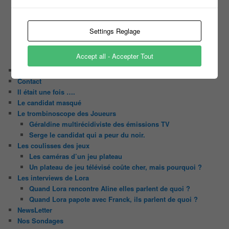
C’est quoi un casting ?
Tous les castings
Les 12 coups de midi
Settings Reglage
Les Z’Amours
N’oubliez Pas Les Paroles
Accept all - Accepter Tout
Tout le monde veut prendre sa place
Chaine Youtube
Contact
Il était une fois ….
Le candidat masqué
Le trombinoscope des Joueurs
Géraldine multirécidiviste des émissions TV
Serge le candidat qui a peur du noir.
Les coulisses des jeux
Les caméras d’un jeu plateau
Un plateau de jeu télévisé coûte cher, mais pourquoi ?
Les interviews de Lora
Quand Lora rencontre Aline elles parlent de quoi ?
Quand Lora papote avec Franck, ils parlent de quoi ?
NewsLetter
Nos Sondages