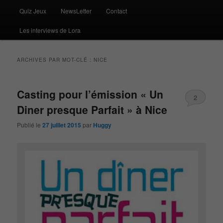
Quiz Jeux
NewsLetter
Contact
Les interviews de Lora
ARCHIVES PAR MOT-CLÉ :
NICE
Casting pour l’émission « Un
2
Diner presque Parfait » à Nice
Publié le
27 juillet 2015
par
Huggy