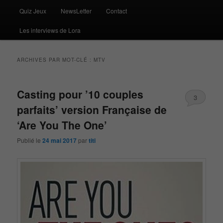
Quiz Jeux
NewsLetter
Contact
Les interviews de Lora
ARCHIVES PAR MOT-CLÉ :
MTV
Casting pour ’10 couples
3
parfaits’ version Française de
‘Are You The One’
Publié le
24 mai 2017
par
titi