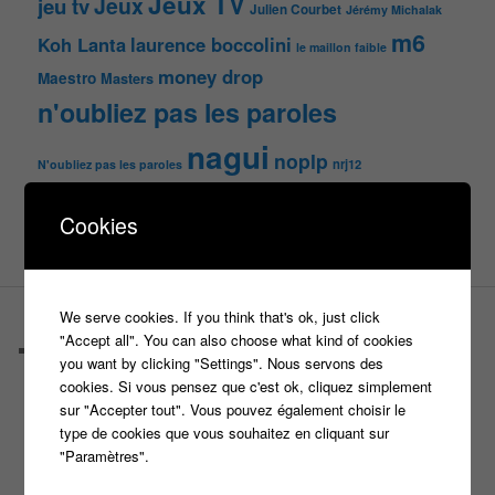
Jeux TV
Jeux
jeu tv
Julien Courbet
Jérémy Michalak
m6
Koh Lanta
laurence boccolini
le maillon faible
money drop
Maestro
Masters
n'oubliez pas les paroles
nagui
noplp
nrj12
N'oubliez pas les paroles
tf1
pékin express
Olivier Minne
révélation
TLMVPSP
Cookies
tournage
tv
W9
We serve cookies. If you think that's ok, just click
PAGES
"Accept all". You can also choose what kind of cookies
Castings
you want by clicking "Settings". Nous servons des
C’est quoi un casteur ?
cookies. Si vous pensez que c'est ok, cliquez simplement
C’est quoi un directeur de casting ?
sur "Accepter tout". Vous pouvez également choisir le
Harry
type de cookies que vous souhaitez en cliquant sur
Motus
"Paramètres".
Slam
C’est quoi un casting ?