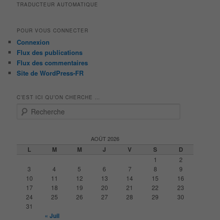
TRADUCTEUR AUTOMATIQUE
POUR VOUS CONNECTER
Connexion
Flux des publications
Flux des commentaires
Site de WordPress-FR
C’EST ICI QU’ON CHERCHE …
R
e
c
h
AOÛT 2026
e
L
M
M
J
V
S
D
r
1
2
c
3
4
5
6
7
8
9
h
10
11
12
13
14
15
16
e
17
18
19
20
21
22
23
24
25
26
27
28
29
30
31
« Juil