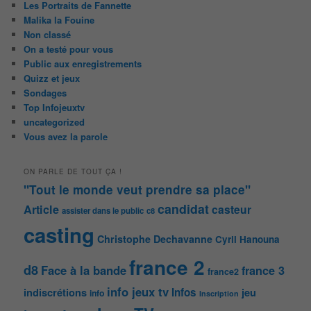
Les Portraits de Fannette
Malika la Fouine
Non classé
On a testé pour vous
Public aux enregistrements
Quizz et jeux
Sondages
Top Infojeuxtv
uncategorized
Vous avez la parole
ON PARLE DE TOUT ÇA !
"Tout le monde veut prendre sa place"
candidat
Article
casteur
assister dans le public
c8
casting
Christophe Dechavanne
Cyril Hanouna
france 2
d8
Face à la bande
france 3
france2
info jeux tv
Infos
indiscrétions
jeu
info
Inscription