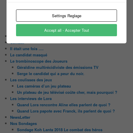
Tous les castings
Les 12 coups de midi
Settings Reglage
Les Z’Amours
N’oubliez Pas Les Paroles
Tout le monde veut prendre sa place
Accept all - Accepter Tout
Chaine Youtube
Contact
Il était une fois ….
Le candidat masqué
Le trombinoscope des Joueurs
Géraldine multirécidiviste des émissions TV
Serge le candidat qui a peur du noir.
Les coulisses des jeux
Les caméras d’un jeu plateau
Un plateau de jeu télévisé coûte cher, mais pourquoi ?
Les interviews de Lora
Quand Lora rencontre Aline elles parlent de quoi ?
Quand Lora papote avec Franck, ils parlent de quoi ?
NewsLetter
Nos Sondages
Sondage Koh Lanta 2018 Le combat des héros