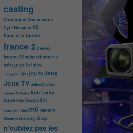
casting
Christophe Dechavanne
d8
Cyril Hanouna
Face à la bande
france 2
france2
france 3
indiscrétions
info
info jeux tv
Infos
Jeux
jeu tv
jeu
Inscription
Jeux TV
Julien Courbet
Koh Lanta
Jérémy Michalak
laurence boccolini
m6
Maestro
le maillon faible
money drop
Masters
n'oubliez pas les