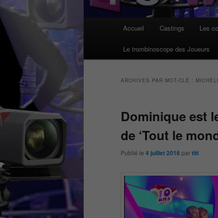
Menu
Accueil
Castings
Les co
principal
Le trombinoscope des Joueurs
ARCHIVES PAR MOT-CLÉ :
MICHÈL
Dominique est l
de ‘Tout le mond
Publié le
4 juillet 2016
par
titi