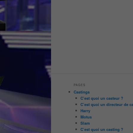
PAGES
Castings
C’est quoi un casteur ?
C’est quoi un directeur de c
Harry
Motus
Slam
C’est quoi un casting ?