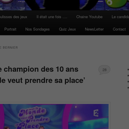
ulisses des jeux
Il était une fois ….
Chaine Youtube
Le candid
Portrait
Nos Sondages
Quiz Jeux
NewsLetter
Contact
E BERNIER
e champion des 10 ans
28
e veut prendre sa place’