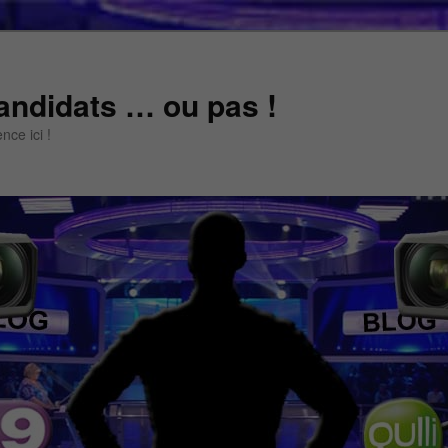
andidats … ou pas !
ce ici !