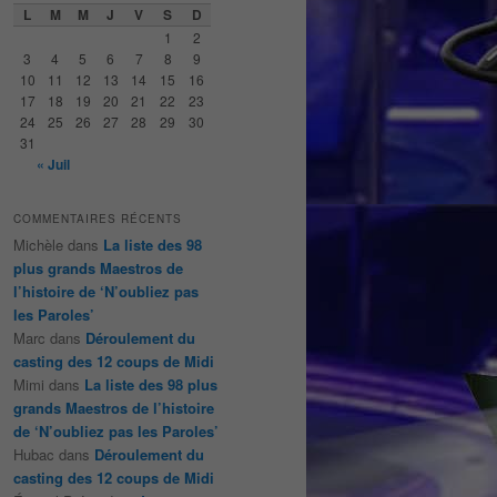
e
L
M
M
J
V
S
D
r
1
2
c
3
4
5
6
7
8
9
h
10
11
12
13
14
15
16
e
17
18
19
20
21
22
23
24
25
26
27
28
29
30
31
« Juil
COMMENTAIRES RÉCENTS
Michèle
dans
La liste des 98
plus grands Maestros de
l’histoire de ‘N’oubliez pas
les Paroles’
Marc
dans
Déroulement du
casting des 12 coups de Midi
Mimi
dans
La liste des 98 plus
grands Maestros de l’histoire
de ‘N’oubliez pas les Paroles’
Hubac
dans
Déroulement du
casting des 12 coups de Midi