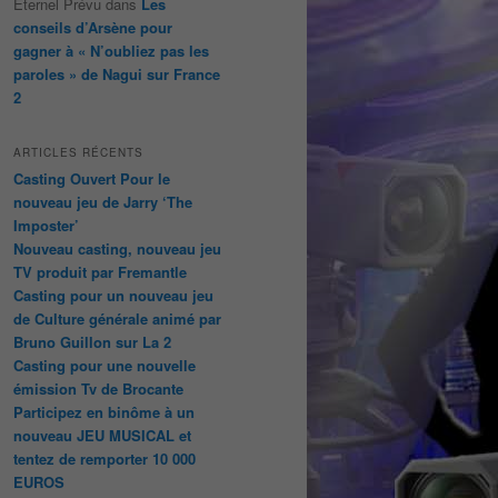
Éternel Prévu
dans
Les
conseils d’Arsène pour
gagner à « N’oubliez pas les
paroles » de Nagui sur France
2
ARTICLES RÉCENTS
Casting Ouvert Pour le
nouveau jeu de Jarry ‘The
Imposter’
Nouveau casting, nouveau jeu
TV produit par Fremantle
Casting pour un nouveau jeu
de Culture générale animé par
Bruno Guillon sur La 2
Casting pour une nouvelle
émission Tv de Brocante
Participez en binôme à un
nouveau JEU MUSICAL et
tentez de remporter 10 000
EUROS