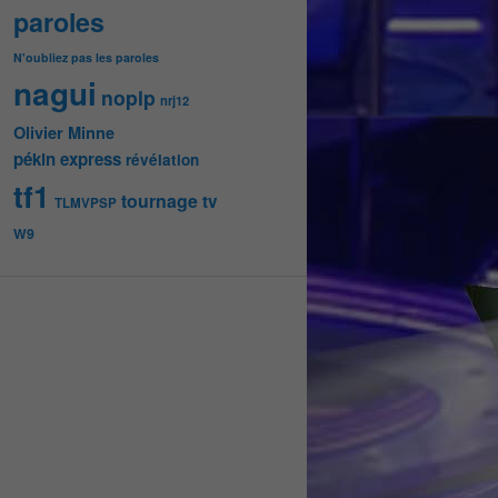
paroles
N'oubliez pas les paroles
nagui
noplp
nrj12
Olivier Minne
pékin express
révélation
tf1
tournage
tv
TLMVPSP
W9