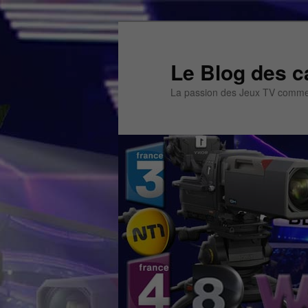
Aller
Aller
au
au
contenu
contenu
Le Blog des c
principal
secondaire
La passion des Jeux TV commen