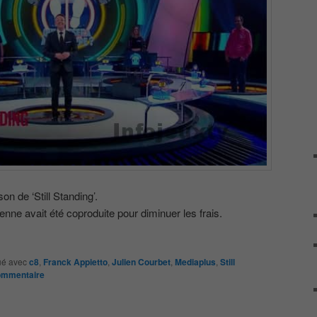
n de ‘Still Standing’.
tenne avait été coproduite pour diminuer les frais.
é avec
c8
,
Franck Appietto
,
Julien Courbet
,
Mediaplus
,
Still
ommentaire