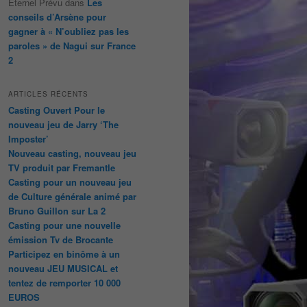
Éternel Prévu
dans
Les
conseils d’Arsène pour
gagner à « N’oubliez pas les
paroles » de Nagui sur France
2
ARTICLES RÉCENTS
Casting Ouvert Pour le
nouveau jeu de Jarry ‘The
Imposter’
Nouveau casting, nouveau jeu
TV produit par Fremantle
Casting pour un nouveau jeu
de Culture générale animé par
Bruno Guillon sur La 2
Casting pour une nouvelle
émission Tv de Brocante
Participez en binôme à un
nouveau JEU MUSICAL et
tentez de remporter 10 000
EUROS