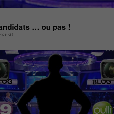
andidats … ou pas !
ce ici !