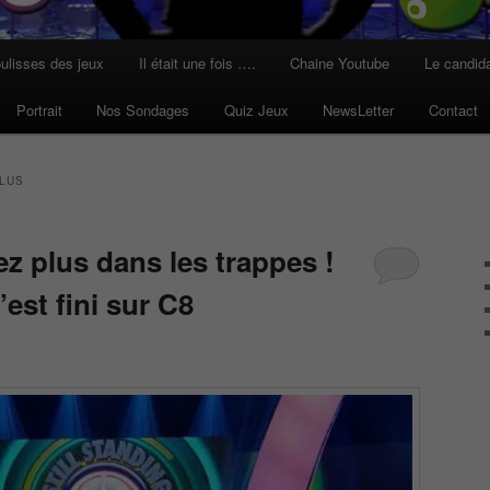
ulisses des jeux
Il était une fois ….
Chaine Youtube
Le candid
Portrait
Nos Sondages
Quiz Jeux
NewsLetter
Contact
LUS
z plus dans les trappes !
’est fini sur C8