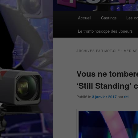
Menu
Accueil
Castings
Les co
principal
Le trombinoscope des Joueurs
ARCHIVES PAR MOT-CLÉ :
MEDIAP
Vous ne tombere
‘Still Standing’ c
Publié le
3 janvier 2017
par
titi