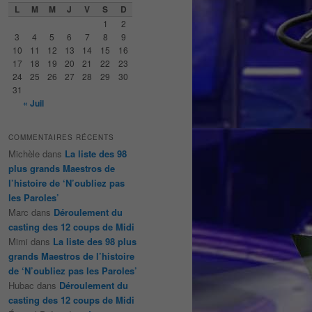
e
L
M
M
J
V
S
D
r
1
2
c
3
4
5
6
7
8
9
h
10
11
12
13
14
15
16
e
17
18
19
20
21
22
23
24
25
26
27
28
29
30
31
« Juil
COMMENTAIRES RÉCENTS
Michèle
dans
La liste des 98
plus grands Maestros de
l’histoire de ‘N’oubliez pas
les Paroles’
Marc
dans
Déroulement du
casting des 12 coups de Midi
Mimi
dans
La liste des 98 plus
grands Maestros de l’histoire
de ‘N’oubliez pas les Paroles’
Hubac
dans
Déroulement du
casting des 12 coups de Midi