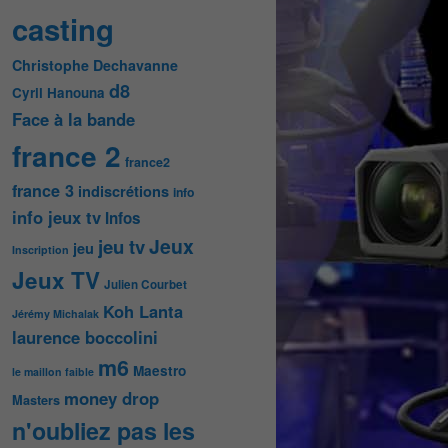
casting
Christophe Dechavanne
d8
Cyril Hanouna
Face à la bande
france 2
france2
france 3
indiscrétions
info
info jeux tv
Infos
Jeux
jeu tv
jeu
Inscription
Jeux TV
Julien Courbet
Koh Lanta
Jérémy Michalak
laurence boccolini
m6
Maestro
le maillon faible
money drop
Masters
n'oubliez pas les