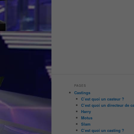
PAGES
Castings
C’est quoi un casteur ?
C’est quoi un directeur de c
Harry
Motus
Slam
C’est quoi un casting ?