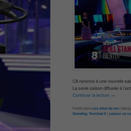
C8 renonce à une nouvelle saiso
La seule saison diffusée à l’an
Continuer la lecture
→
Publié dans
Les infos du net
|
Marqu
Standing
,
Terminal 9
|
Laisser un c