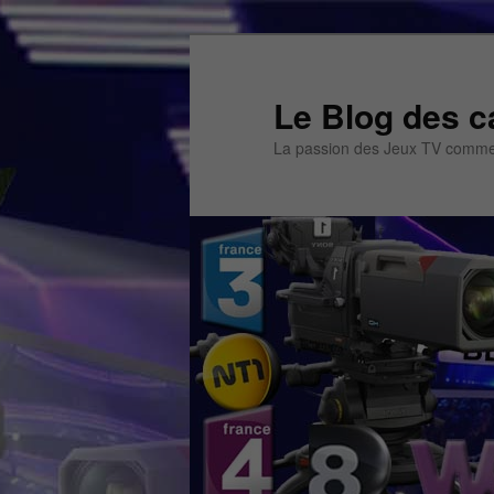
Aller
Aller
au
au
contenu
contenu
Le Blog des c
principal
secondaire
La passion des Jeux TV commen