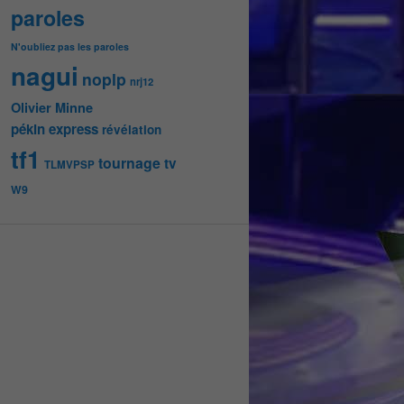
paroles
N'oubliez pas les paroles
nagui
noplp
nrj12
Olivier Minne
pékin express
révélation
tf1
tournage
tv
TLMVPSP
W9