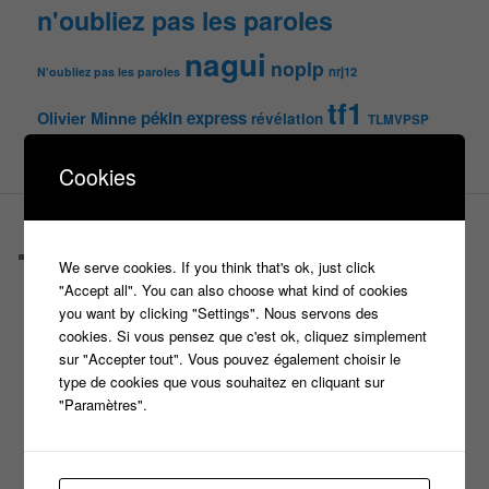
n'oubliez pas les paroles
nagui
noplp
nrj12
N'oubliez pas les paroles
tf1
pékin express
Olivier Minne
révélation
TLMVPSP
tournage
tv
W9
Cookies
PAGES
Castings
We serve cookies. If you think that's ok, just click
C’est quoi un casteur ?
"Accept all". You can also choose what kind of cookies
C’est quoi un directeur de casting ?
you want by clicking "Settings". Nous servons des
Harry
cookies. Si vous pensez que c'est ok, cliquez simplement
Motus
sur "Accepter tout". Vous pouvez également choisir le
Slam
type de cookies que vous souhaitez en cliquant sur
C’est quoi un casting ?
"Paramètres".
Tous les castings
Les 12 coups de midi
Les Z’Amours
N’oubliez Pas Les Paroles