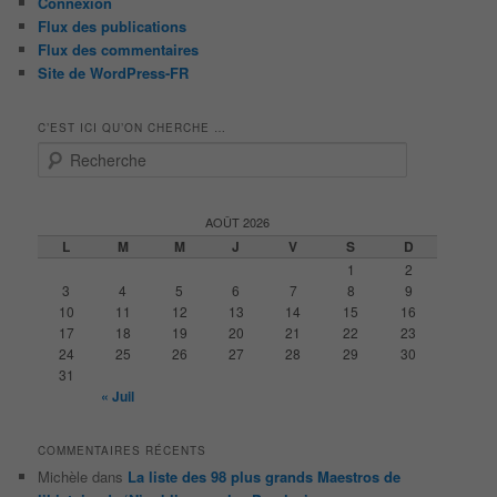
Connexion
Flux des publications
Flux des commentaires
Site de WordPress-FR
C’EST ICI QU’ON CHERCHE …
R
e
c
h
AOÛT 2026
e
L
M
M
J
V
S
D
r
1
2
c
3
4
5
6
7
8
9
h
10
11
12
13
14
15
16
e
17
18
19
20
21
22
23
24
25
26
27
28
29
30
31
« Juil
COMMENTAIRES RÉCENTS
Michèle
dans
La liste des 98 plus grands Maestros de