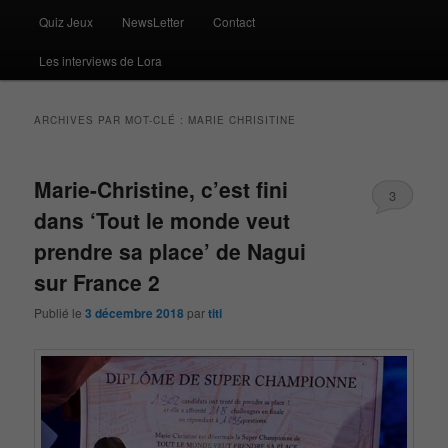
Quiz Jeux
NewsLetter
Contact
Les interviews de Lora
ARCHIVES PAR MOT-CLÉ :
MARIE CHRISITINE
Marie-Christine, c’est fini
3
dans ‘Tout le monde veut
prendre sa place’ de Nagui
sur France 2
Publié le
3 décembre 2018
par
titi