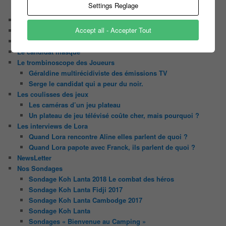
Settings Reglage
Tout le monde veut prendre sa place
Chaine Youtube
Accept all - Accepter Tout
Contact
Il était une fois ….
Le candidat masqué
Le trombinoscope des Joueurs
Géraldine multirécidiviste des émissions TV
Serge le candidat qui a peur du noir.
Les coulisses des jeux
Les caméras d’un jeu plateau
Un plateau de jeu télévisé coûte cher, mais pourquoi ?
Les interviews de Lora
Quand Lora rencontre Aline elles parlent de quoi ?
Quand Lora papote avec Franck, ils parlent de quoi ?
NewsLetter
Nos Sondages
Sondage Koh Lanta 2018 Le combat des héros
Sondage Koh Lanta Fidji 2017
Sondage Koh Lanta Cambodge 2017
Sondage Koh Lanta
Sondages « Bienvenue au Camping »