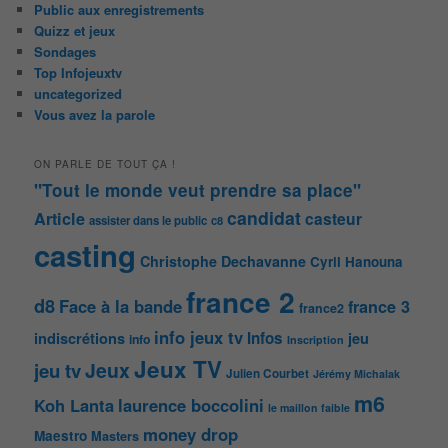
Public aux enregistrements
Quizz et jeux
Sondages
Top Infojeuxtv
uncategorized
Vous avez la parole
ON PARLE DE TOUT ÇA !
"Tout le monde veut prendre sa place"
candidat
Article
casteur
assister dans le public
c8
casting
Christophe Dechavanne
Cyril Hanouna
france 2
d8
Face à la bande
france 3
france2
info jeux tv
Infos
indiscrétions
jeu
info
Inscription
Jeux TV
Jeux
jeu tv
Julien Courbet
Jérémy Michalak
m6
Koh Lanta
laurence boccolini
le maillon faible
money drop
Maestro
Masters