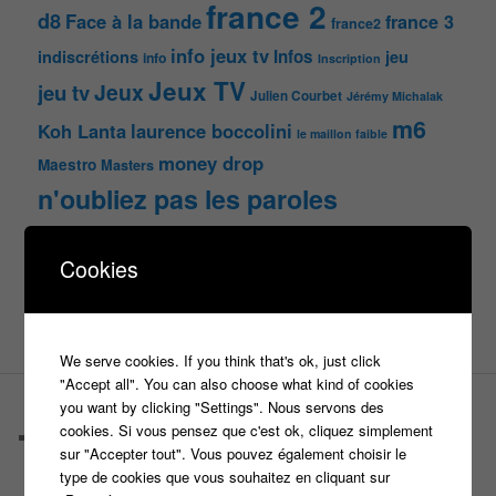
france 2
d8
Face à la bande
france 3
france2
info jeux tv
Infos
indiscrétions
jeu
info
Inscription
Jeux TV
Jeux
jeu tv
Julien Courbet
Jérémy Michalak
m6
Koh Lanta
laurence boccolini
le maillon faible
money drop
Maestro
Masters
n'oubliez pas les paroles
nagui
noplp
nrj12
N'oubliez pas les paroles
Cookies
tf1
pékin express
Olivier Minne
révélation
TLMVPSP
tournage
tv
W9
We serve cookies. If you think that's ok, just click
"Accept all". You can also choose what kind of cookies
you want by clicking "Settings". Nous servons des
PAGES
cookies. Si vous pensez que c'est ok, cliquez simplement
Castings
sur "Accepter tout". Vous pouvez également choisir le
C’est quoi un casteur ?
type de cookies que vous souhaitez en cliquant sur
C’est quoi un directeur de casting ?