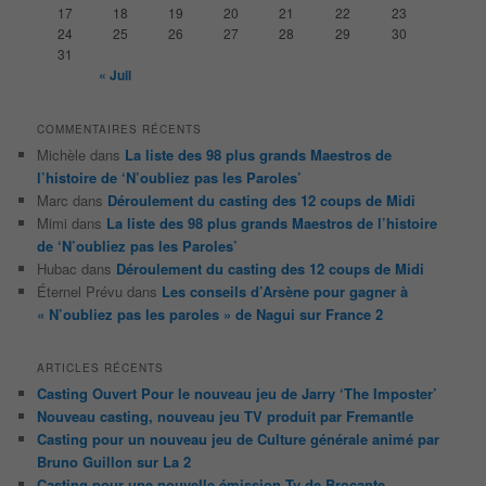
e
17
18
19
20
21
22
23
24
25
26
27
28
29
30
31
« Juil
COMMENTAIRES RÉCENTS
Michèle
dans
La liste des 98 plus grands Maestros de
l’histoire de ‘N’oubliez pas les Paroles’
Marc
dans
Déroulement du casting des 12 coups de Midi
Mimi
dans
La liste des 98 plus grands Maestros de l’histoire
de ‘N’oubliez pas les Paroles’
Hubac
dans
Déroulement du casting des 12 coups de Midi
Éternel Prévu
dans
Les conseils d’Arsène pour gagner à
« N’oubliez pas les paroles » de Nagui sur France 2
ARTICLES RÉCENTS
Casting Ouvert Pour le nouveau jeu de Jarry ‘The Imposter’
Nouveau casting, nouveau jeu TV produit par Fremantle
Casting pour un nouveau jeu de Culture générale animé par
Bruno Guillon sur La 2
Casting pour une nouvelle émission Tv de Brocante