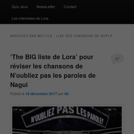
Quiz Jeux
NewsLetter
Contact
Les interviews de Lora
ARCHIVES PAR MOT-CLÉ :
LISE DES CHANSONS DE NOPLP
‘The BIG liste de Lora’ pour
57
réviser les chansons de
N’oubliez pas les paroles de
Nagui
Publié le
19 décembre 2017
par
titi