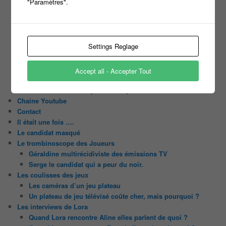
"Paramètres".
Harry
Motus
Slam
C’est quoi un casting ?
Settings Reglage
Tous les castings
Les 12 coups de midi
Les Z’Amours
Accept all - Accepter Tout
N’oubliez Pas Les Paroles
Tout le monde veut prendre sa place
Chaine Youtube
Contact
Il était une fois ….
Le candidat masqué
Le trombinoscope des Joueurs
Géraldine multirécidiviste des émissions TV
Serge le candidat qui a peur du noir.
Les coulisses des jeux
Les caméras d’un jeu plateau
Un plateau de jeu télévisé coûte cher, mais pourquoi ?
Les interviews de Lora
Quand Lora rencontre Aline elles parlent de quoi ?