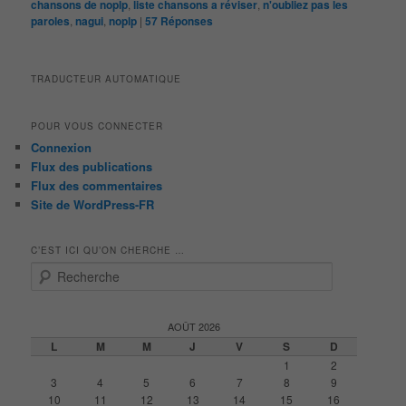
chansons de noplp
,
liste chansons a réviser
,
n'oubliez pas les
paroles
,
nagui
,
noplp
|
57
Réponses
TRADUCTEUR AUTOMATIQUE
POUR VOUS CONNECTER
Connexion
Flux des publications
Flux des commentaires
Site de WordPress-FR
C’EST ICI QU’ON CHERCHE …
R
e
c
h
AOÛT 2026
e
L
M
M
J
V
S
D
r
1
2
c
3
4
5
6
7
8
9
h
10
11
12
13
14
15
16