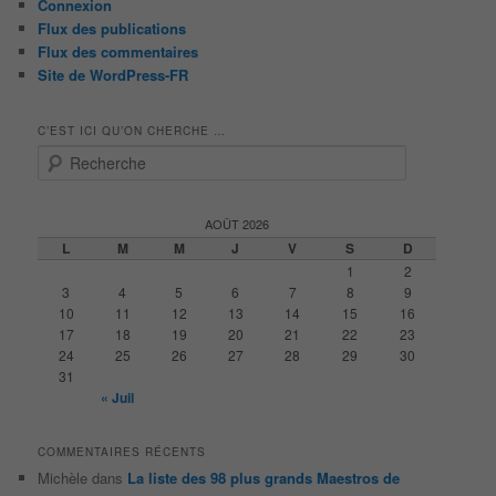
Connexion
Flux des publications
Flux des commentaires
Site de WordPress-FR
C’EST ICI QU’ON CHERCHE …
R
e
c
h
AOÛT 2026
e
L
M
M
J
V
S
D
r
1
2
c
3
4
5
6
7
8
9
h
10
11
12
13
14
15
16
e
17
18
19
20
21
22
23
24
25
26
27
28
29
30
31
« Juil
COMMENTAIRES RÉCENTS
Michèle
dans
La liste des 98 plus grands Maestros de