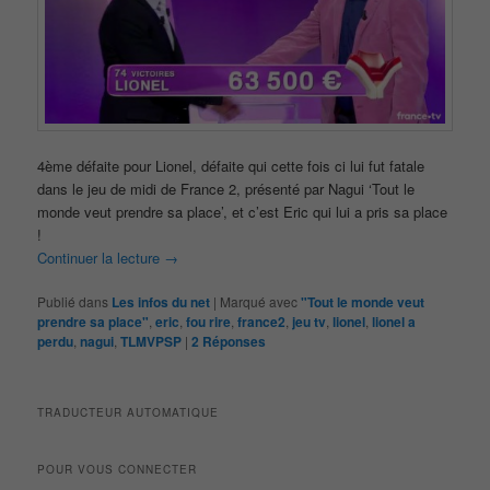
4ème défaite pour Lionel, défaite qui cette fois ci lui fut fatale
dans le jeu de midi de France 2, présenté par Nagui ‘Tout le
monde veut prendre sa place’, et c’est Eric qui lui a pris sa place
!
Continuer la lecture
→
Publié dans
Les infos du net
|
Marqué avec
"Tout le monde veut
prendre sa place"
,
eric
,
fou rire
,
france2
,
jeu tv
,
lionel
,
lionel a
perdu
,
nagui
,
TLMVPSP
|
2
Réponses
TRADUCTEUR AUTOMATIQUE
POUR VOUS CONNECTER