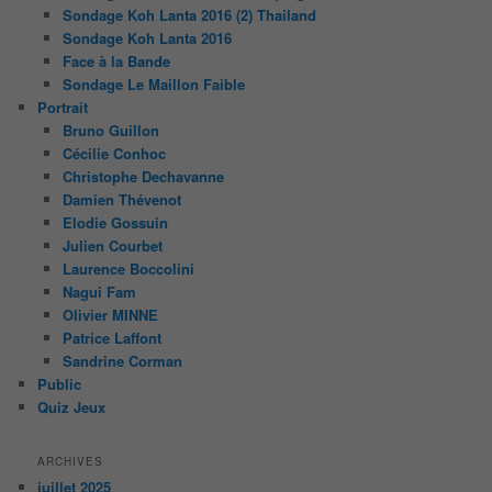
Sondage Koh Lanta 2016 (2) Thailand
Sondage Koh Lanta 2016
Face à la Bande
Sondage Le Maillon Faible
Portrait
Bruno Guillon
Cécilie Conhoc
Christophe Dechavanne
Damien Thévenot
Elodie Gossuin
Julien Courbet
Laurence Boccolini
Nagui Fam
Olivier MINNE
Patrice Laffont
Sandrine Corman
Public
Quiz Jeux
ARCHIVES
juillet 2025