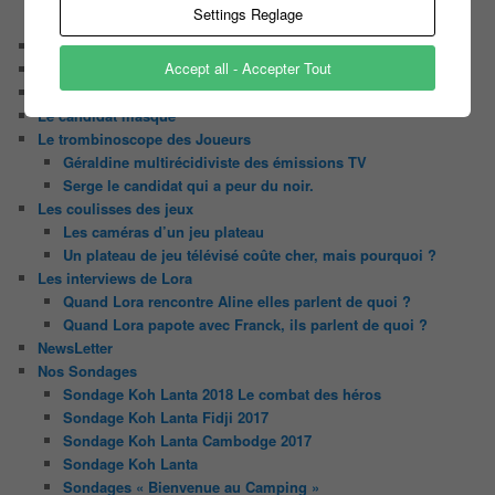
Settings Reglage
Tout le monde veut prendre sa place
Chaine Youtube
Accept all - Accepter Tout
Contact
Il était une fois ….
Le candidat masqué
Le trombinoscope des Joueurs
Géraldine multirécidiviste des émissions TV
Serge le candidat qui a peur du noir.
Les coulisses des jeux
Les caméras d’un jeu plateau
Un plateau de jeu télévisé coûte cher, mais pourquoi ?
Les interviews de Lora
Quand Lora rencontre Aline elles parlent de quoi ?
Quand Lora papote avec Franck, ils parlent de quoi ?
NewsLetter
Nos Sondages
Sondage Koh Lanta 2018 Le combat des héros
Sondage Koh Lanta Fidji 2017
Sondage Koh Lanta Cambodge 2017
Sondage Koh Lanta
Sondages « Bienvenue au Camping »