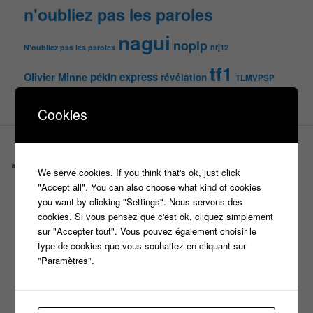
n'oubliez pas les paroles
nagui
noplp
nrj12
N'oubliez pas les paroles
tf1
pékin express
Olivier Minne
révélation
TLMVPSP
tournage
tv
W9
Cookies
PAGES
Castings
We serve cookies. If you think that's ok, just click
C’est quoi un casteur ?
"Accept all". You can also choose what kind of cookies
C’est quoi un directeur de casting ?
you want by clicking "Settings". Nous servons des
Harry
cookies. Si vous pensez que c'est ok, cliquez simplement
Motus
sur "Accepter tout". Vous pouvez également choisir le
Slam
type de cookies que vous souhaitez en cliquant sur
C’est quoi un casting ?
"Paramètres".
Tous les castings
Les 12 coups de midi
Les Z’Amours
N’oubliez Pas Les Paroles