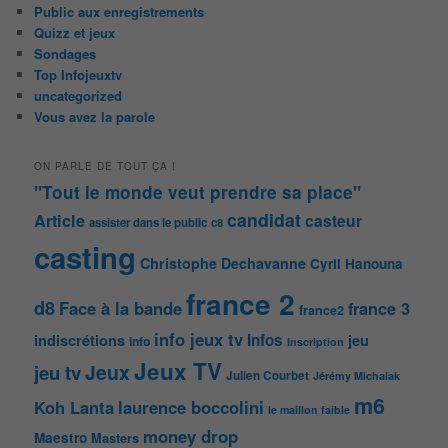
Public aux enregistrements
Quizz et jeux
Sondages
Top Infojeuxtv
uncategorized
Vous avez la parole
ON PARLE DE TOUT ÇA !
"Tout le monde veut prendre sa place"
candidat
Article
casteur
assister dans le public
c8
casting
Christophe Dechavanne
Cyril Hanouna
france 2
d8
Face à la bande
france 3
france2
info jeux tv
Infos
indiscrétions
jeu
info
Inscription
Jeux TV
Jeux
jeu tv
Julien Courbet
Jérémy Michalak
m6
Koh Lanta
laurence boccolini
le maillon faible
money drop
Maestro
Masters