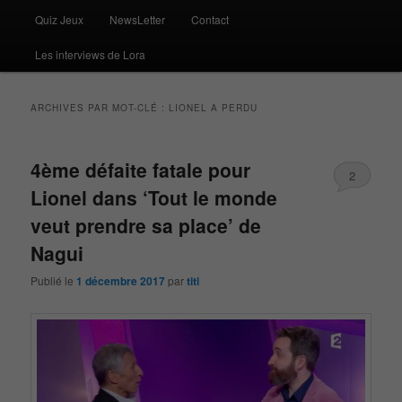
Quiz Jeux
NewsLetter
Contact
Les interviews de Lora
ARCHIVES PAR MOT-CLÉ :
LIONEL A PERDU
4ème défaite fatale pour
2
Lionel dans ‘Tout le monde
veut prendre sa place’ de
Nagui
Publié le
1 décembre 2017
par
titi