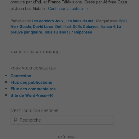
produite par 2P2L et France Télévisions. Créée par Jérôme Caza
et Jean-Luc Gabriel.
Continuer la lecture
→
Publié dans
Les derniers Jeux
,
Les infos du net
|
Marqué avec
2p2l
,
Alex Goude
,
David Lowe
,
Défi final
,
Défis Cobayes
,
france 4
,
La
preuve par quatre
,
Tous au labo !
|
7
Réponses
TRADUCTEUR AUTOMATIQUE
POUR VOUS CONNECTER
Connexion
Flux des publications
Flux des commentaires
Site de WordPress-FR
C’EST ICI QU’ON CHERCHE …
R
e
c
h
AOÛT 2026