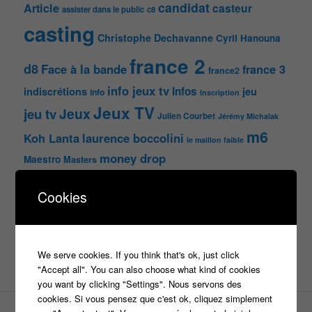
candidat
Article
casteur
assister dans le public
c8
casting
Christophe Dechavanne
Cyril Hanouna
france 2
d8
Face à la bande
france 3
france2
info jeux tv
Infos
indiscrétions
jeu
info
Inscription
Jeux TV
Jeux
jeu tv
Julien Courbet
Jérémy Michalak
m6
Koh Lanta
laurence boccolini
le maillon faible
money drop
Maestro
Masters
n'oubliez pas les paroles
Cookies
nagui
noplp
nrj12
N'oubliez pas les paroles
tf1
pékin express
Olivier Minne
révélation
TLMVPSP
We serve cookies. If you think that's ok, just click
tournage
tv
W9
"Accept all". You can also choose what kind of cookies
you want by clicking "Settings". Nous servons des
cookies. Si vous pensez que c'est ok, cliquez simplement