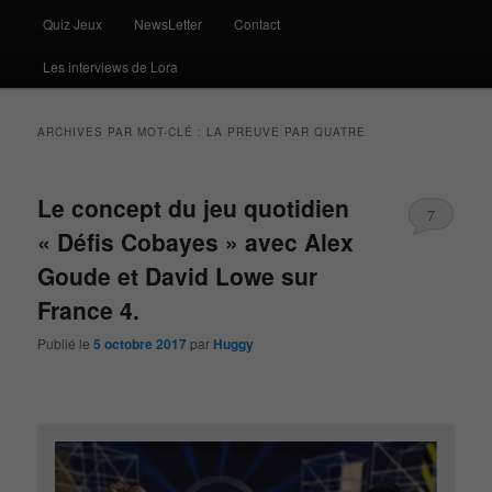
Quiz Jeux
NewsLetter
Contact
Les interviews de Lora
ARCHIVES PAR MOT-CLÉ :
LA PREUVE PAR QUATRE
Le concept du jeu quotidien
7
« Défis Cobayes » avec Alex
Goude et David Lowe sur
France 4.
Publié le
5 octobre 2017
par
Huggy