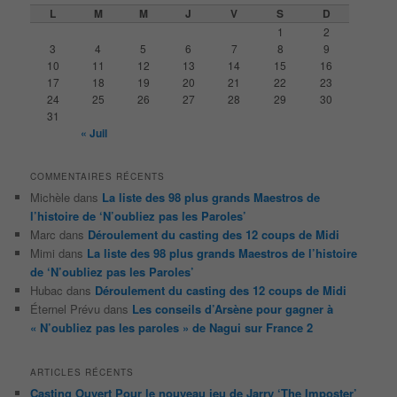
e
L
M
M
J
V
S
D
r
1
2
c
3
4
5
6
7
8
9
h
10
11
12
13
14
15
16
e
17
18
19
20
21
22
23
24
25
26
27
28
29
30
31
« Juil
COMMENTAIRES RÉCENTS
Michèle
dans
La liste des 98 plus grands Maestros de
l’histoire de ‘N’oubliez pas les Paroles’
Marc
dans
Déroulement du casting des 12 coups de Midi
Mimi
dans
La liste des 98 plus grands Maestros de l’histoire
de ‘N’oubliez pas les Paroles’
Hubac
dans
Déroulement du casting des 12 coups de Midi
Éternel Prévu
dans
Les conseils d’Arsène pour gagner à
« N’oubliez pas les paroles » de Nagui sur France 2
ARTICLES RÉCENTS
Casting Ouvert Pour le nouveau jeu de Jarry ‘The Imposter’