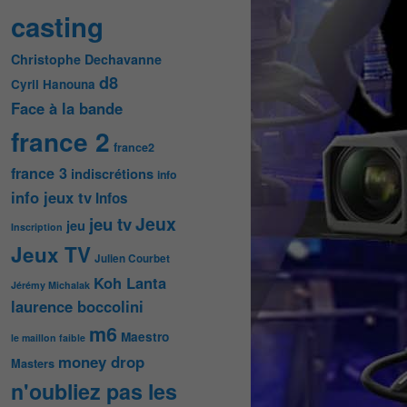
casting
Christophe Dechavanne
d8
Cyril Hanouna
Face à la bande
france 2
france2
france 3
indiscrétions
info
info jeux tv
Infos
Jeux
jeu tv
jeu
Inscription
Jeux TV
Julien Courbet
Koh Lanta
Jérémy Michalak
laurence boccolini
m6
Maestro
le maillon faible
money drop
Masters
n'oubliez pas les