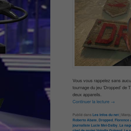
Vous vous rappelez sans aucun 
tournage du jeu ‘Dropped’ de T
deux appareils.
Continuer la lecture
→
Publié dans
Les infos du net
|
Marqu
Roberto Abate
,
Dropped
,
Florence 
journaliste Lucie Mei-Dalby
,
La nag
chef de projet Volodia Guinard
,
Le r