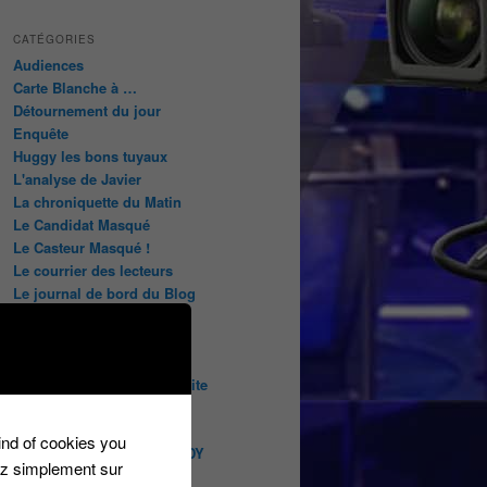
CATÉGORIES
Audiences
Carte Blanche à …
Détournement du jour
Enquête
Huggy les bons tuyaux
L'analyse de Javier
La chroniquette du Matin
Le Candidat Masqué
Le Casteur Masqué !
Le courrier des lecteurs
Le journal de bord du Blog
Les articles de Lora
Les derniers castings
Les derniers Jeux
Les indiscrétions de la petite
souris
Les infos du net
kind of cookies you
LES INTRIGUES DE MILADY
ez simplement sur
Les pages du blog