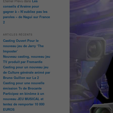
Éternel Prévu
dans
Les
conseils d’Arsène pour
gagner à « N’oubliez pas les
paroles » de Nagui sur France
2
ARTICLES RÉCENTS
Casting Ouvert Pour le
nouveau jeu de Jarry ‘The
Imposter’
Nouveau casting, nouveau jeu
TV produit par Fremantle
Casting pour un nouveau jeu
de Culture générale animé par
Bruno Guillon sur La 2
Casting pour une nouvelle
émission Tv de Brocante
Participez en binôme à un
nouveau JEU MUSICAL et
tentez de remporter 10 000
EUROS