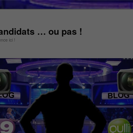
andidats … ou pas !
ce ici !