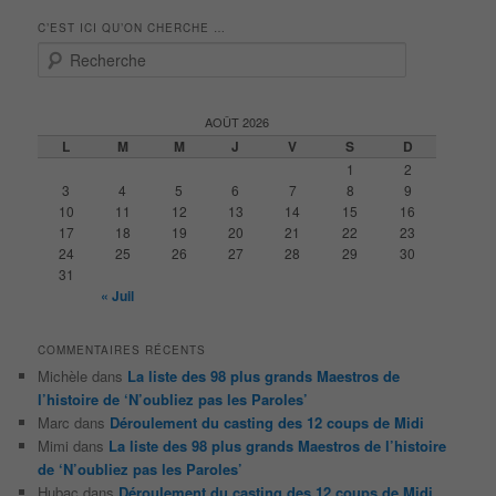
C’EST ICI QU’ON CHERCHE …
R
e
c
h
AOÛT 2026
e
L
M
M
J
V
S
D
r
1
2
c
3
4
5
6
7
8
9
h
10
11
12
13
14
15
16
e
17
18
19
20
21
22
23
24
25
26
27
28
29
30
31
« Juil
COMMENTAIRES RÉCENTS
Michèle
dans
La liste des 98 plus grands Maestros de
l’histoire de ‘N’oubliez pas les Paroles’
Marc
dans
Déroulement du casting des 12 coups de Midi
Mimi
dans
La liste des 98 plus grands Maestros de l’histoire
de ‘N’oubliez pas les Paroles’
Hubac
dans
Déroulement du casting des 12 coups de Midi