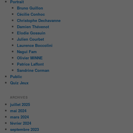
Portrait
Bruno Guillon
Cécilie Conhoc
Christophe Dechavanne
Damien Thévenot
Elodie Gossuin
Julien Courbet
Laurence Boccolini
Nagui Fam
Olivier MINNE
Patrice Laffont
Sandrine Corman
Public
Quiz Jeux
ARCHIVES
juillet 2025
mai 2024
mars 2024
février 2024
septembre 2023