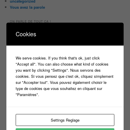
uncategorized
Vous avez la parole
ON PARLE DE TOUT ÇA !
"Tout le monde veut prendre sa place"
Cookies
candidat
Article
casteur
assister dans le public
c8
casting
Christophe Dechavanne
Cyril Hanouna
We serve cookies. If you think that's ok, just click
france 2
d8
Face à la bande
france 3
france2
"Accept all". You can also choose what kind of cookies
you want by clicking "Settings". Nous servons des
info jeux tv
Infos
indiscrétions
jeu
info
Inscription
cookies. Si vous pensez que c'est ok, cliquez simplement
Jeux TV
Jeux
jeu tv
sur "Accepter tout". Vous pouvez également choisir le
Julien Courbet
Jérémy Michalak
type de cookies que vous souhaitez en cliquant sur
m6
Koh Lanta
laurence boccolini
le maillon faible
"Paramètres".
money drop
Maestro
Masters
n'oubliez pas les paroles
nagui
Settings Reglage
noplp
nrj12
N'oubliez pas les paroles