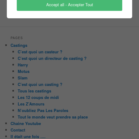
tf1
Accept all - Accepter Tout
pékin express
Olivier Minne
révélation
TLMVPSP
tournage
tv
W9
PAGES
Castings
C’est quoi un casteur ?
C’est quoi un directeur de casting ?
Harry
Motus
Slam
C’est quoi un casting ?
Tous les castings
Les 12 coups de midi
Les Z’Amours
N’oubliez Pas Les Paroles
Tout le monde veut prendre sa place
Chaine Youtube
Contact
Il était une fois ….