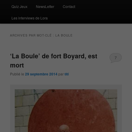
Quiz Jeux
NewsLetter
Contact
Les interviews de Lora
ARCHIVES PAR MOT-CLÉ :
LA BOULE
‘La Boule’ de fort Boyard, est
7
mort
Publié le
29 septembre 2014
par
titi