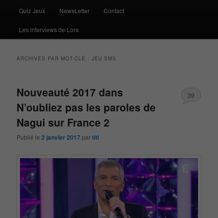
Quiz Jeux
NewsLetter
Contact
Les interviews de Lora
ARCHIVES PAR MOT-CLÉ :
JEU SMS
Nouveauté 2017 dans
39
N’oubliez pas les paroles de
Nagui sur France 2
Publié le
2 janvier 2017
par
titi