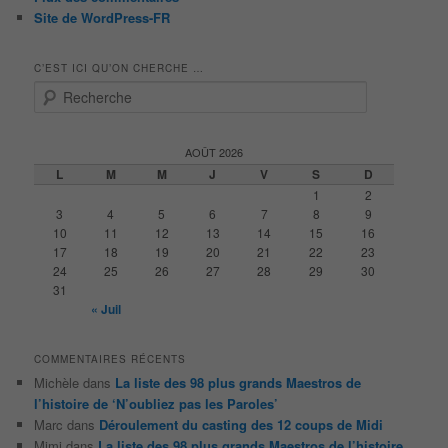
Site de WordPress-FR
C’EST ICI QU’ON CHERCHE …
R
e
c
h
AOÛT 2026
e
L
M
M
J
V
S
D
r
1
2
c
3
4
5
6
7
8
9
h
10
11
12
13
14
15
16
e
17
18
19
20
21
22
23
24
25
26
27
28
29
30
31
« Juil
COMMENTAIRES RÉCENTS
Michèle
dans
La liste des 98 plus grands Maestros de
l’histoire de ‘N’oubliez pas les Paroles’
Marc
dans
Déroulement du casting des 12 coups de Midi
Mimi
dans
La liste des 98 plus grands Maestros de l’histoire