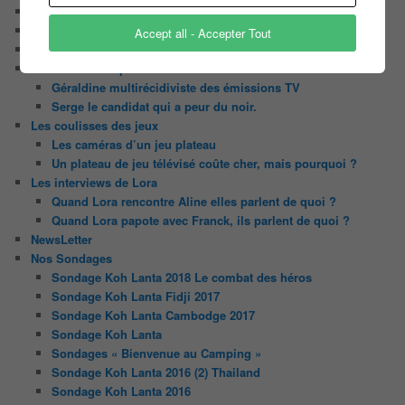
Contact
Il était une fois ….
Accept all - Accepter Tout
Le candidat masqué
Le trombinoscope des Joueurs
Géraldine multirécidiviste des émissions TV
Serge le candidat qui a peur du noir.
Les coulisses des jeux
Les caméras d’un jeu plateau
Un plateau de jeu télévisé coûte cher, mais pourquoi ?
Les interviews de Lora
Quand Lora rencontre Aline elles parlent de quoi ?
Quand Lora papote avec Franck, ils parlent de quoi ?
NewsLetter
Nos Sondages
Sondage Koh Lanta 2018 Le combat des héros
Sondage Koh Lanta Fidji 2017
Sondage Koh Lanta Cambodge 2017
Sondage Koh Lanta
Sondages « Bienvenue au Camping »
Sondage Koh Lanta 2016 (2) Thailand
Sondage Koh Lanta 2016