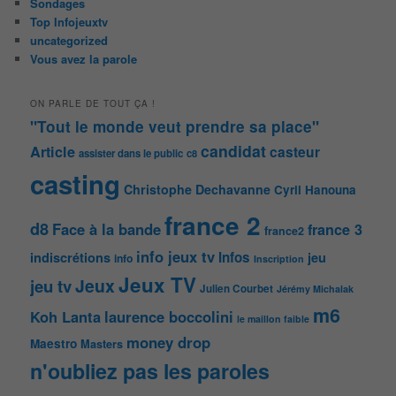
Sondages
Top Infojeuxtv
uncategorized
Vous avez la parole
ON PARLE DE TOUT ÇA !
"Tout le monde veut prendre sa place"
candidat
Article
casteur
assister dans le public
c8
casting
Christophe Dechavanne
Cyril Hanouna
france 2
d8
Face à la bande
france 3
france2
info jeux tv
Infos
indiscrétions
jeu
info
Inscription
Jeux TV
Jeux
jeu tv
Julien Courbet
Jérémy Michalak
m6
Koh Lanta
laurence boccolini
le maillon faible
money drop
Maestro
Masters
n'oubliez pas les paroles