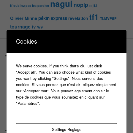
nagui
noplp
nrj12
N'oubliez pas les paroles
tf1
pékin express
Olivier Minne
révélation
TLMVPSP
tournage
tv
W9
Cookies
PAGES
Castings
C’est quoi un casteur ?
We serve cookies. If you think that's ok, just click
C’est quoi un directeur de casting ?
"Accept all". You can also choose what kind of cookies
Harry
you want by clicking "Settings". Nous servons des
Motus
cookies. Si vous pensez que c'est ok, cliquez simplement
Slam
sur "Accepter tout". Vous pouvez également choisir le
C’est quoi un casting ?
type de cookies que vous souhaitez en cliquant sur
Tous les castings
"Paramètres".
Les 12 coups de midi
Les Z’Amours
N’oubliez Pas Les Paroles
Tout le monde veut prendre sa place
Settings Reglage
Chaine Youtube