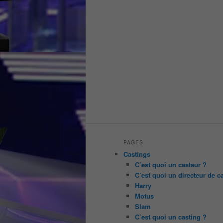
PAGES
Castings
C’est quoi un casteur ?
C’est quoi un directeur de c
Harry
Motus
Slam
C’est quoi un casting ?