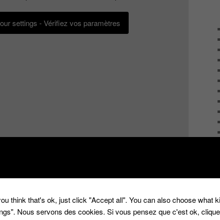
ur settings - Vérifiez vos paramètres
ou think that's ok, just click "Accept all". You can also choose what 
sées par l’animateur qui regarde ses fiches ou un
tings". Nous servons des cookies. Si vous pensez que c'est ok, cliqu