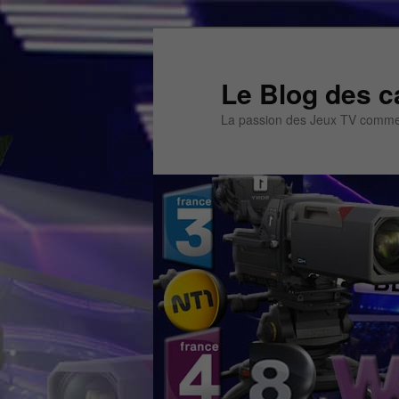
Aller
Aller
au
au
contenu
contenu
Le Blog des c
principal
secondaire
La passion des Jeux TV commen