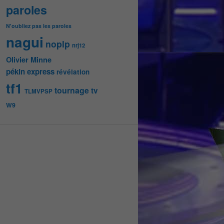
paroles
N'oubliez pas les paroles
nagui
noplp
nrj12
Olivier Minne
pékin express
révélation
tf1
tournage
tv
TLMVPSP
W9