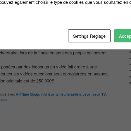
 pouvez également choisir le type de cookies que vous souhaitez en c
s dans leur vie courante, on peut penser qu’une question
era plus facile que celle d’un adulte …
e !
 début,
Settings Reglage
Accept
es les personnes qui leur poseront les questions,
andidats choisit parmi les visages les personnes qui
versaire, lors de la finale ce sont des people qui posent
t posées par des inconnus en vidéo fait croire à une
ur toutes les vidéos questions sont enregistrées en avance.
ion originale est de 250 000€
qué avec
A Prime Goup
,
info jeux tv
,
jeu israélien
,
Jeux
,
Jeux TV
,
nses