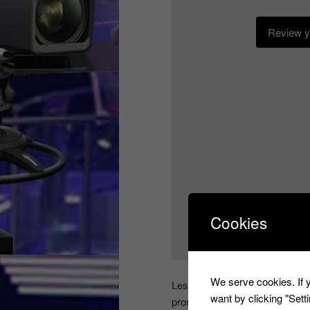
Review yo
Cookies
We serve cookies. If y
Les questions, ne sont plus po
want by clicking "Set
prompteur,