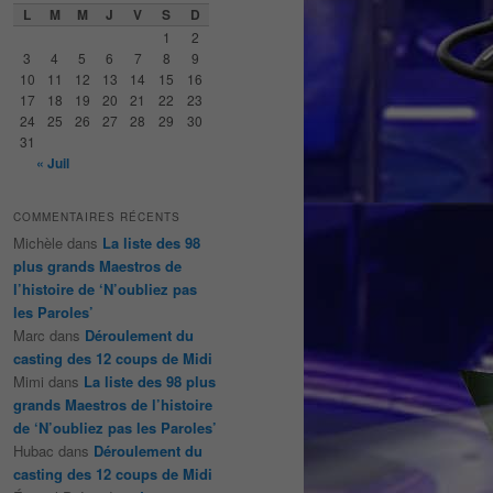
e
L
M
M
J
V
S
D
r
1
2
c
3
4
5
6
7
8
9
h
10
11
12
13
14
15
16
e
17
18
19
20
21
22
23
24
25
26
27
28
29
30
31
« Juil
COMMENTAIRES RÉCENTS
Michèle
dans
La liste des 98
plus grands Maestros de
l’histoire de ‘N’oubliez pas
les Paroles’
Marc
dans
Déroulement du
casting des 12 coups de Midi
Mimi
dans
La liste des 98 plus
grands Maestros de l’histoire
de ‘N’oubliez pas les Paroles’
Hubac
dans
Déroulement du
casting des 12 coups de Midi