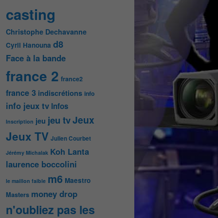
casting
Christophe Dechavanne
d8
Cyril Hanouna
Face à la bande
france 2
france2
france 3
indiscrétions
info
info jeux tv
Infos
Jeux
jeu tv
jeu
Inscription
Jeux TV
Julien Courbet
Koh Lanta
Jérémy Michalak
laurence boccolini
m6
Maestro
le maillon faible
money drop
Masters
n'oubliez pas les