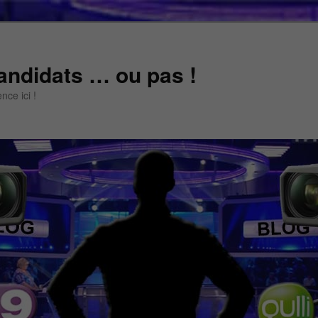
andidats … ou pas !
ce ici !