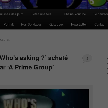
ulisses des jeux
Il était une fois ….
Chaine Youtube
Le candid
Portrait
Nos Sondages
Quiz Jeux
NewsLetter
Contact
RAÉLIEN
 ‘Who’s asking ?’ acheté
2
ar ‘A Prime Group’