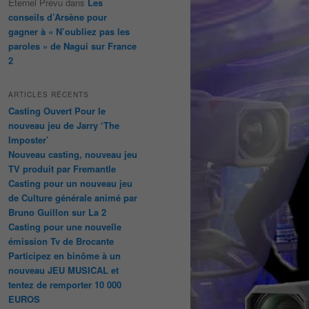
Éternel Prévu
dans
Les
conseils d’Arsène pour
gagner à « N’oubliez pas les
paroles » de Nagui sur France
2
ARTICLES RÉCENTS
Casting Ouvert Pour le
nouveau jeu de Jarry ‘The
Imposter’
Nouveau casting, nouveau jeu
TV produit par Fremantle
Casting pour un nouveau jeu
de Culture générale animé par
Bruno Guillon sur La 2
Casting pour une nouvelle
émission Tv de Brocante
Participez en binôme à un
nouveau JEU MUSICAL et
tentez de remporter 10 000
EUROS