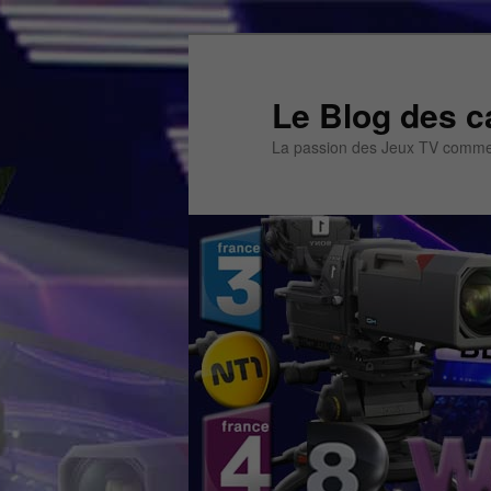
Aller
Aller
au
au
contenu
contenu
Le Blog des c
principal
secondaire
La passion des Jeux TV commen