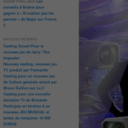
Éternel Prévu
dans
Les
conseils d’Arsène pour
gagner à « N’oubliez pas les
paroles » de Nagui sur France
2
ARTICLES RÉCENTS
Casting Ouvert Pour le
nouveau jeu de Jarry ‘The
Imposter’
Nouveau casting, nouveau jeu
TV produit par Fremantle
Casting pour un nouveau jeu
de Culture générale animé par
Bruno Guillon sur La 2
Casting pour une nouvelle
émission Tv de Brocante
Participez en binôme à un
nouveau JEU MUSICAL et
tentez de remporter 10 000
EUROS