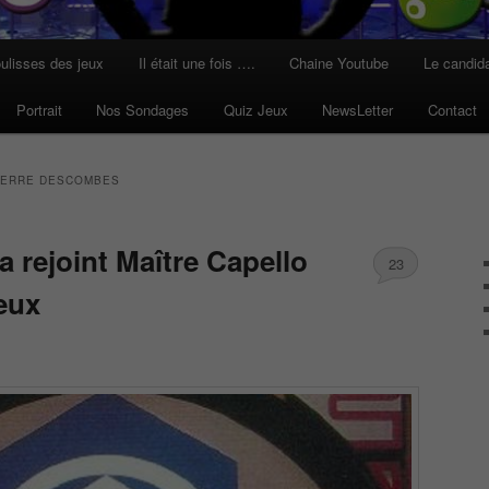
ulisses des jeux
Il était une fois ….
Chaine Youtube
Le candid
Portrait
Nos Sondages
Quiz Jeux
NewsLetter
Contact
IERRE DESCOMBES
a rejoint Maître Capello
23
eux