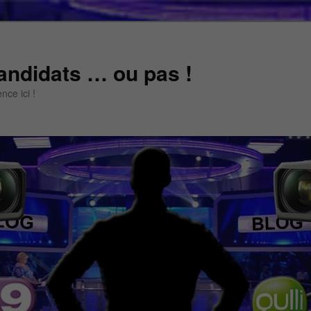
andidats … ou pas !
ce ici !