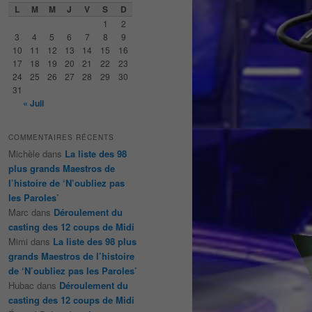
e
L
M
M
J
V
S
D
r
1
2
c
3
4
5
6
7
8
9
h
10
11
12
13
14
15
16
e
17
18
19
20
21
22
23
24
25
26
27
28
29
30
31
« Juil
COMMENTAIRES RÉCENTS
Michèle
dans
La liste des 98
plus grands Maestros de
l’histoire de ‘N’oubliez pas
les Paroles’
Marc
dans
Déroulement du
casting des 12 coups de Midi
Mimi
dans
La liste des 98 plus
grands Maestros de l’histoire
de ‘N’oubliez pas les Paroles’
Hubac
dans
Déroulement du
casting des 12 coups de Midi