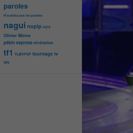
paroles
N'oubliez pas les paroles
nagui
noplp
nrj12
Olivier Minne
pékin express
révélation
tf1
tournage
tv
TLMVPSP
W9