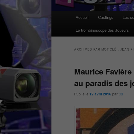
Menu
Accueil
Castings
Les co
principal
Le trombinoscope des Joueurs
ARCHIVES PAR MOT-CLÉ :
JEAN P
Maurice Favière 
au paradis des j
Publié le
12 avril 2016
par
titi