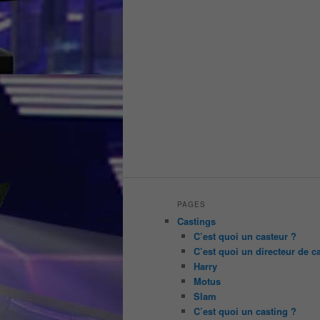
PAGES
Castings
C’est quoi un casteur ?
C’est quoi un directeur de c
Harry
Motus
Slam
C’est quoi un casting ?