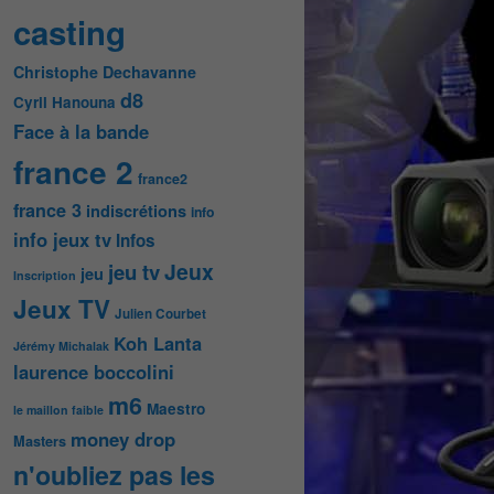
casting
Christophe Dechavanne
d8
Cyril Hanouna
Face à la bande
france 2
france2
france 3
indiscrétions
info
info jeux tv
Infos
Jeux
jeu tv
jeu
Inscription
Jeux TV
Julien Courbet
Koh Lanta
Jérémy Michalak
laurence boccolini
m6
Maestro
le maillon faible
money drop
Masters
n'oubliez pas les