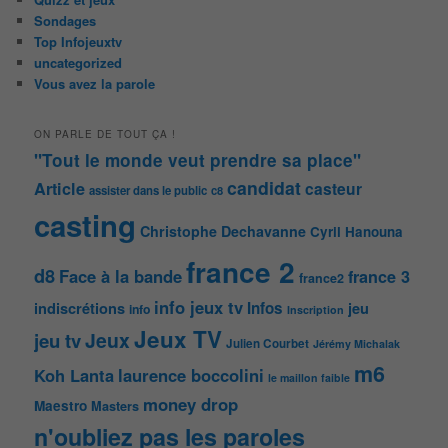
Sondages
Top Infojeuxtv
uncategorized
Vous avez la parole
ON PARLE DE TOUT ÇA !
"Tout le monde veut prendre sa place"
candidat
Article
casteur
assister dans le public
c8
casting
Christophe Dechavanne
Cyril Hanouna
france 2
d8
Face à la bande
france 3
france2
info jeux tv
Infos
indiscrétions
jeu
info
Inscription
Jeux TV
Jeux
jeu tv
Julien Courbet
Jérémy Michalak
m6
Koh Lanta
laurence boccolini
le maillon faible
money drop
Maestro
Masters
n'oubliez pas les paroles