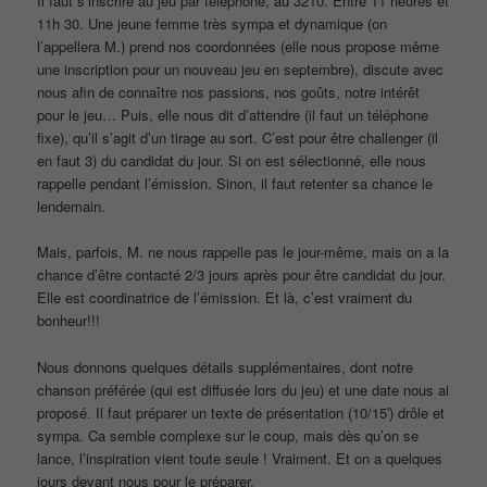
Il faut s’inscrire au jeu par téléphone, au 3210. Entre 11 heures et
11h 30. Une jeune femme très sympa et dynamique (on
l’appellera M.) prend nos coordonnées (elle nous propose même
une inscription pour un nouveau jeu en septembre), discute avec
nous afin de connaître nos passions, nos goûts, notre intérêt
pour le jeu… Puis, elle nous dit d’attendre (il faut un téléphone
fixe), qu’il s’agit d’un tirage au sort. C’est pour être challenger (il
en faut 3) du candidat du jour. Si on est sélectionné, elle nous
rappelle pendant l’émission. Sinon, il faut retenter sa chance le
lendemain.
Mais, parfois, M. ne nous rappelle pas le jour-même, mais on a la
chance d’être contacté 2/3 jours après pour être candidat du jour.
Elle est coordinatrice de l’émission. Et là, c’est vraiment du
bonheur!!!
Nous donnons quelques détails supplémentaires, dont notre
chanson préférée (qui est diffusée lors du jeu) et une date nous ai
proposé. Il faut préparer un texte de présentation (10/15′) drôle et
sympa. Ca semble complexe sur le coup, mais dès qu’on se
lance, l’inspiration vient toute seule ! Vraiment. Et on a quelques
jours devant nous pour le préparer.