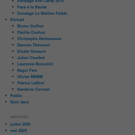
Sondage Koh Lanta 2016
Face à la Bande
Sondage Le Maillon Faible
Portrait
Bruno Guillon
Cécilie Conhoc
Christophe Dechavanne
Damien Thévenot
Elodie Gossuin
Julien Courbet
Laurence Boccolini
Nagui Fam
Olivier MINNE
Patrice Laffont
Sandrine Corman
Public
Quiz Jeux
ARCHIVES
juillet 2025
mai 2024