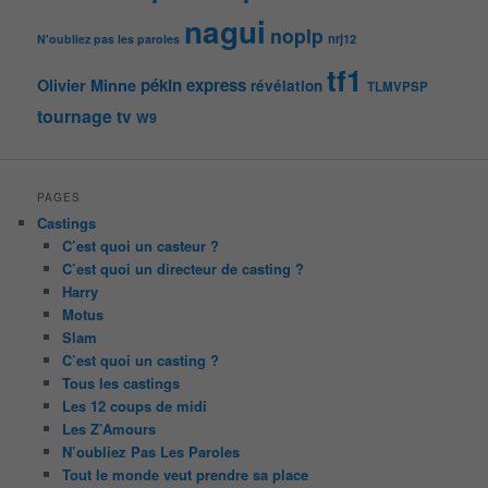
nagui
noplp
nrj12
N'oubliez pas les paroles
tf1
pékin express
Olivier Minne
révélation
TLMVPSP
tournage
tv
W9
PAGES
Castings
C’est quoi un casteur ?
C’est quoi un directeur de casting ?
Harry
Motus
Slam
C’est quoi un casting ?
Tous les castings
Les 12 coups de midi
Les Z’Amours
N’oubliez Pas Les Paroles
Tout le monde veut prendre sa place