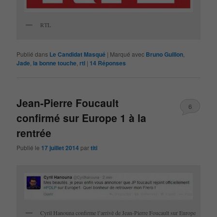
RTL
Publié dans
Le Candidat Masqué
|
Marqué avec
Bruno Guillon
,
Jade
,
la bonne touche
,
rtl
|
14
Réponses
Jean-Pierre Foucault
6
confirmé sur Europe 1 à la
rentrée
Publié le
17 juillet 2014
par
titi
Cyril Hanouna confirme l’arrivè de Jean-Pierre Foucault sur Europe