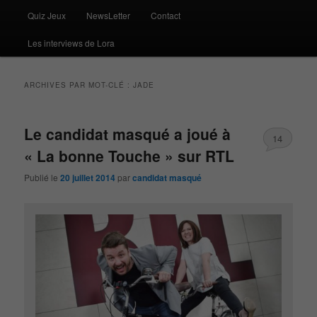
Quiz Jeux
NewsLetter
Contact
Les interviews de Lora
ARCHIVES PAR MOT-CLÉ :
JADE
Le candidat masqué a joué à
14
« La bonne Touche » sur RTL
Publié le
20 juillet 2014
par
candidat masqué