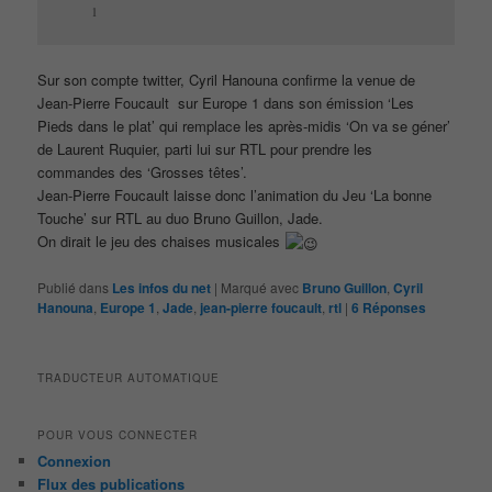
1
Sur son compte twitter, Cyril Hanouna confirme la venue de
Jean-Pierre Foucault sur Europe 1 dans son émission ‘Les
Pieds dans le plat’ qui remplace les après-midis ‘On va se géner’
de Laurent Ruquier, parti lui sur RTL pour prendre les
commandes des ‘Grosses têtes’.
Jean-Pierre Foucault laisse donc l’animation du Jeu ‘La bonne
Touche’ sur RTL au duo Bruno Guillon, Jade.
On dirait le jeu des chaises musicales
Publié dans
Les infos du net
|
Marqué avec
Bruno Guillon
,
Cyril
Hanouna
,
Europe 1
,
Jade
,
jean-pierre foucault
,
rtl
|
6
Réponses
TRADUCTEUR AUTOMATIQUE
POUR VOUS CONNECTER
Connexion
Flux des publications