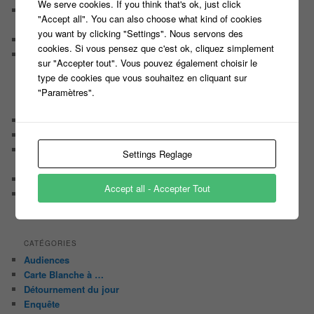
We serve cookies. If you think that's ok, just click
Mimi
dans
La liste des 98 plus grands Maestros de l’histoire
"Accept all". You can also choose what kind of cookies
de ‘N’oubliez pas les Paroles’
you want by clicking "Settings". Nous servons des
Hubac
dans
Déroulement du casting des 12 coups de Midi
cookies. Si vous pensez que c'est ok, cliquez simplement
Éternel Prévu
dans
Les conseils d’Arsène pour gagner à
sur "Accepter tout". Vous pouvez également choisir le
« N’oubliez pas les paroles » de Nagui sur France 2
type de cookies que vous souhaitez en cliquant sur
"Paramètres".
ARTICLES RÉCENTS
Casting Ouvert Pour le nouveau jeu de Jarry ‘The Imposter’
Nouveau casting, nouveau jeu TV produit par Fremantle
Casting pour un nouveau jeu de Culture générale animé par
Settings Reglage
Bruno Guillon sur La 2
Casting pour une nouvelle émission Tv de Brocante
Accept all - Accepter Tout
Participez en binôme à un nouveau JEU MUSICAL et tentez
de remporter 10 000 EUROS
CATÉGORIES
Audiences
Carte Blanche à …
Détournement du jour
Enquête