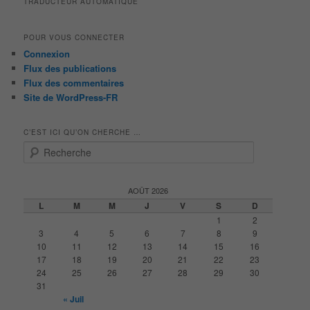
TRADUCTEUR AUTOMATIQUE
POUR VOUS CONNECTER
Connexion
Flux des publications
Flux des commentaires
Site de WordPress-FR
C’EST ICI QU’ON CHERCHE …
R
e
c
h
AOÛT 2026
e
L
M
M
J
V
S
D
r
1
2
c
3
4
5
6
7
8
9
h
10
11
12
13
14
15
16
e
17
18
19
20
21
22
23
24
25
26
27
28
29
30
31
« Juil