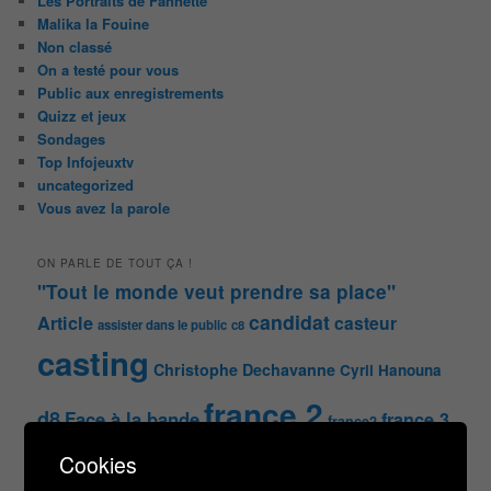
Les Portraits de Fannette
Malika la Fouine
Non classé
On a testé pour vous
Public aux enregistrements
Quizz et jeux
Sondages
Top Infojeuxtv
uncategorized
Vous avez la parole
ON PARLE DE TOUT ÇA !
"Tout le monde veut prendre sa place"
candidat
Article
casteur
assister dans le public
c8
casting
Christophe Dechavanne
Cyril Hanouna
france 2
d8
Face à la bande
france 3
france2
info jeux tv
Infos
indiscrétions
jeu
info
Inscription
Cookies
Jeux TV
Jeux
jeu tv