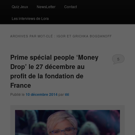
Quiz Jeux
NewsLetter
Contact
Les interviews de Lora
ARCHIVES PAR MOT-CLÉ :
IGOR ET GRICHKA BOGDANOFF
Prime spécial people ‘Money
5
Drop’ le 27 décembre au
profit de la fondation de
France
Publié le
10 décembre 2014
par
titi