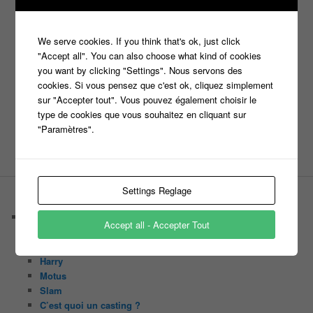
Julien Courbet
Jérémy Michalak
m6
Koh Lanta
laurence boccolini
le maillon faible
We serve cookies. If you think that's ok, just click
money drop
Maestro
Masters
"Accept all". You can also choose what kind of cookies
n'oubliez pas les paroles
you want by clicking "Settings". Nous servons des
cookies. Si vous pensez que c'est ok, cliquez simplement
nagui
noplp
nrj12
sur "Accepter tout". Vous pouvez également choisir le
N'oubliez pas les paroles
type de cookies que vous souhaitez en cliquant sur
tf1
pékin express
Olivier Minne
révélation
"Paramètres".
TLMVPSP
tournage
tv
W9
Settings Reglage
PAGES
Castings
Accept all - Accepter Tout
C’est quoi un casteur ?
C’est quoi un directeur de casting ?
Harry
Motus
Slam
C’est quoi un casting ?