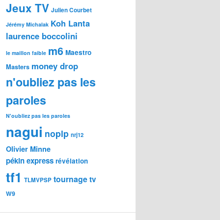
Jeux TV
Julien Courbet
Koh Lanta
Jérémy Michalak
laurence boccolini
m6
Maestro
le maillon faible
money drop
Masters
n'oubliez pas les
paroles
N'oubliez pas les paroles
nagui
noplp
nrj12
Olivier Minne
pékin express
révélation
tf1
tournage
tv
TLMVPSP
W9