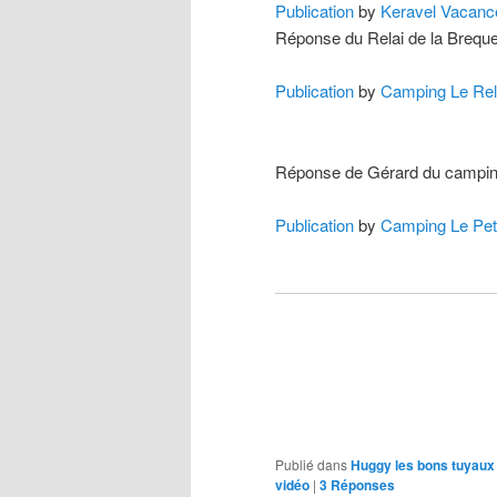
us to
Publication
by
Keravel Vacanc
improve the
Réponse du Relai de la Brequ
website's
functionality
Publication
by
Camping Le Rel
and
structure,
based on
how the
Réponse de Gérard du camping 
website is
used. Afin
Publication
by
Camping Le Pet
que nous
puissions
améliorer la
fonctionnalité
et la
structure du
site Web, en
fonction de
la manière
dont le site
Publié dans
Huggy les bons tuyaux
Web est
vidéo
|
3
Réponses
utilisé.