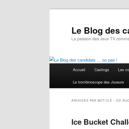
Aller
Aller
au
au
contenu
contenu
Le Blog des c
principal
secondaire
La passion des Jeux TV commen
Menu
Accueil
Castings
Les co
principal
Le trombinoscope des Joueurs
ARCHIVES PAR MOT-CLÉ :
ICE BU
Ice Bucket Chall