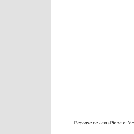
Necessary -
Nécessaire
These cookies
are not
optional. They
are needed for
the website to
function. Ces
cookies ne
sont pas
facultatifs. Ils
sont
nécessaires au
fonctionnement
du site Web.
Statistics
Statistiques
Réponse de Jean-Pierre et Yv
In order for