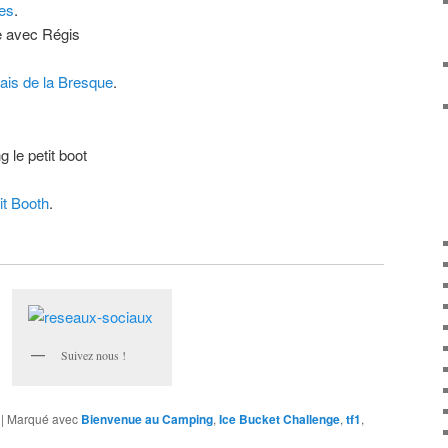
es
.
e avec Régis
ais de la Bresque
.
le petit boot
it Booth
.
Suivez nous !
|
Marqué avec
Bienvenue au Camping
,
Ice Bucket Challenge
,
tf1
,