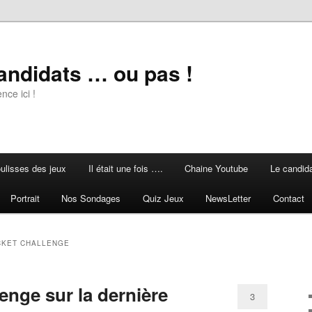
andidats … ou pas !
ce ici !
ulisses des jeux
Il était une fois ….
Chaine Youtube
Le candid
Portrait
Nos Sondages
Quiz Jeux
NewsLetter
Contact
CKET CHALLENGE
enge sur la dernière
3