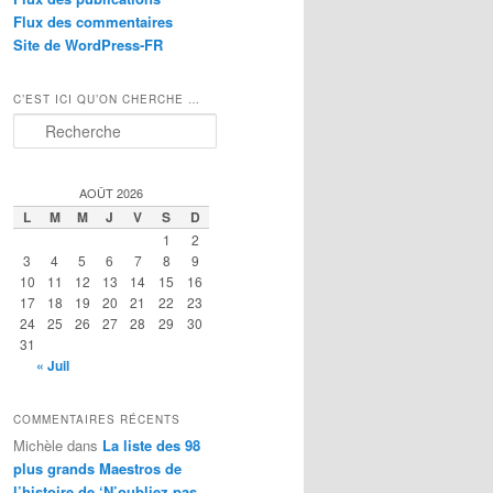
Flux des commentaires
Site de WordPress-FR
C’EST ICI QU’ON CHERCHE …
R
e
c
h
AOÛT 2026
e
L
M
M
J
V
S
D
r
1
2
c
3
4
5
6
7
8
9
h
10
11
12
13
14
15
16
e
17
18
19
20
21
22
23
24
25
26
27
28
29
30
31
« Juil
COMMENTAIRES RÉCENTS
Michèle
dans
La liste des 98
plus grands Maestros de
l’histoire de ‘N’oubliez pas