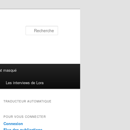
Recherche
at masqué
Les interviews de Lora
TRADUCTEUR AUTOMATIQUE
POUR VOUS CONNECTER
Connexion
Flux des publications