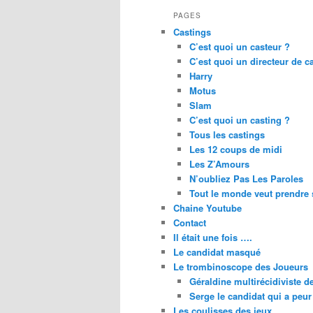
PAGES
Castings
C’est quoi un casteur ?
C’est quoi un directeur de c
Harry
Motus
Slam
C’est quoi un casting ?
Tous les castings
Les 12 coups de midi
Les Z’Amours
N’oubliez Pas Les Paroles
Tout le monde veut prendre 
Chaine Youtube
Contact
Il était une fois ….
Le candidat masqué
Le trombinoscope des Joueurs
Géraldine multirécidiviste 
Serge le candidat qui a peur
Les coulisses des jeux