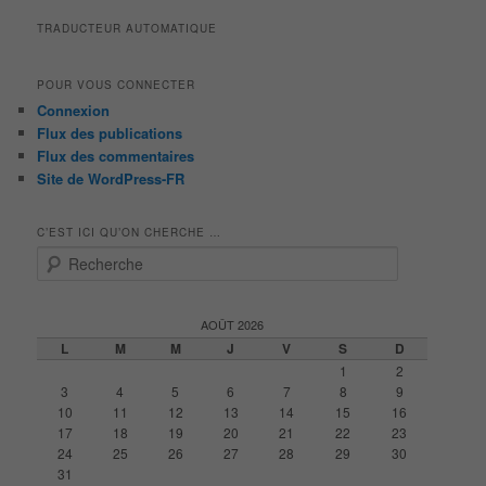
TRADUCTEUR AUTOMATIQUE
POUR VOUS CONNECTER
Connexion
Flux des publications
Flux des commentaires
Site de WordPress-FR
C’EST ICI QU’ON CHERCHE …
R
e
c
h
AOÛT 2026
e
L
M
M
J
V
S
D
r
1
2
c
3
4
5
6
7
8
9
h
10
11
12
13
14
15
16
e
17
18
19
20
21
22
23
24
25
26
27
28
29
30
31