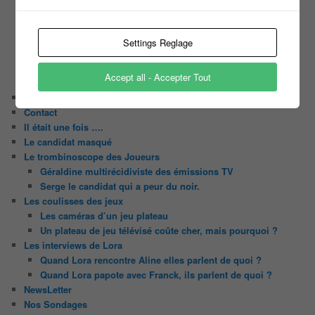
C’est quoi un casting ?
Tous les castings
Les 12 coups de midi
Settings Reglage
Les Z’Amours
N’oubliez Pas Les Paroles
Accept all - Accepter Tout
Tout le monde veut prendre sa place
Chaine Youtube
Contact
Il était une fois ….
Le candidat masqué
Le trombinoscope des Joueurs
Géraldine multirécidiviste des émissions TV
Serge le candidat qui a peur du noir.
Les coulisses des jeux
Les caméras d’un jeu plateau
Un plateau de jeu télévisé coûte cher, mais pourquoi ?
Les interviews de Lora
Quand Lora rencontre Aline elles parlent de quoi ?
Quand Lora papote avec Franck, ils parlent de quoi ?
NewsLetter
Nos Sondages