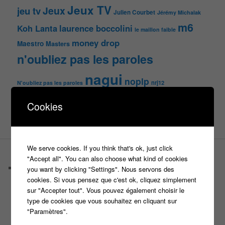
Jeux TV
Jeux
jeu tv
Julien Courbet
Jérémy Michalak
m6
Koh Lanta
laurence boccolini
le maillon faible
money drop
Maestro
Masters
n'oubliez pas les paroles
nagui
noplp
nrj12
N'oubliez pas les paroles
tf1
pékin express
Olivier Minne
Cookies
révélation
TLMVPSP
tournage
tv
W9
We serve cookies. If you think that's ok, just click
PAGES
"Accept all". You can also choose what kind of cookies
Castings
you want by clicking "Settings". Nous servons des
C’est quoi un casteur ?
cookies. Si vous pensez que c'est ok, cliquez simplement
C’est quoi un directeur de casting ?
sur "Accepter tout". Vous pouvez également choisir le
Harry
type de cookies que vous souhaitez en cliquant sur
Motus
"Paramètres".
Slam