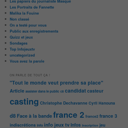
Les papiers du journaliste Masqué
Les Portraits de Fannette
Malika la Fouine
Non classé
On a testé pour vous
Public aux enregistrements
Quizz et jeux
Sondages
Top Infojeuxtv
uncategorized
Vous avez la parole
ON PARLE DE TOUT ÇA !
"Tout le monde veut prendre sa place"
candidat
Article
casteur
assister dans le public
c8
casting
Christophe Dechavanne
Cyril Hanouna
france 2
d8
Face à la bande
france 3
france2
info jeux tv
Infos
indiscrétions
jeu
info
Inscription