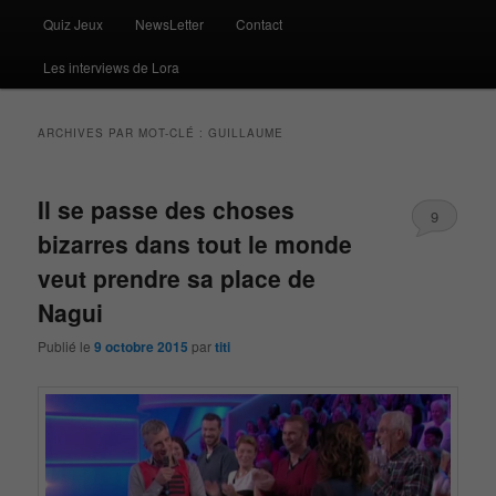
Quiz Jeux
NewsLetter
Contact
Les interviews de Lora
ARCHIVES PAR MOT-CLÉ :
GUILLAUME
Il se passe des choses
9
bizarres dans tout le monde
veut prendre sa place de
Nagui
Publié le
9 octobre 2015
par
titi