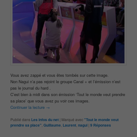
Vous avez zappé et vous êtes tombés sur cette image.
Non Nagui n’a pas rejoint le groupe Canal + et l’émission n’est
pas le journal du hard .
C’est bien à midi dans son émission ‘Tout le monde veut prendre
sa place’ que vous avez pu voir ces images.
Continuer la lecture
→
Publié dans
Les infos du net
|
Marqué avec
"Tout le monde veut
prendre sa place"
,
Guillaume
,
Laurent
,
nagui
|
9
Réponses