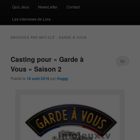
Quiz Jeux
NewsLetter
Contact
Les interviews de Lora
ARCHIVES PAR MOT-CLÉ :
GARDE À VOUS
Casting pour « Garde à
52
Vous » Saison 2
Publié le
18 août 2016
par
Huggy