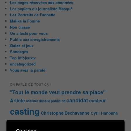
Les pages réservées aux abonnées
Les papiers du journaliste Masqué
Les Portraits de Fannette
Malika la Fouine
Non classé
On a testé pour vous
Public aux enregistrements
Quizz et jeux
Sondages
Top Infojeuxtv
uncategorized
Vous avez la parole
ON PARLE DE TOUT ÇA !
"Tout le monde veut prendre sa place"
candidat
Article
casteur
assister dans le public
c8
casting
Christophe Dechavanne
Cyril Hanouna
france 2
d8
Face à la bande
france 3
france2