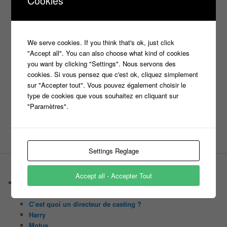
Cookies
info jeux tv
Infos
indiscrétions
jeu
info
Inscription
Jeux TV
Jeux
jeu tv
Julien Courbet
Jérémy Michalak
m6
Koh Lanta
laurence boccolini
We serve cookies. If you think that's ok, just click
le maillon faible
"Accept all". You can also choose what kind of cookies
money drop
Maestro
Masters
you want by clicking "Settings". Nous servons des
n'oubliez pas les paroles
cookies. Si vous pensez que c'est ok, cliquez simplement
sur "Accepter tout". Vous pouvez également choisir le
nagui
noplp
type de cookies que vous souhaitez en cliquant sur
nrj12
N'oubliez pas les paroles
"Paramètres".
tf1
pékin express
Olivier Minne
révélation
TLMVPSP
tournage
tv
W9
Settings Reglage
PAGES
Accept all - Accepter Tout
Castings
C’est quoi un casteur ?
C’est quoi un directeur de casting ?
Harry
Motus