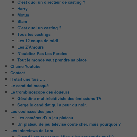
C’est quoi un directeur de casting ?
Harry
Motus
Slam
C’est quoi un casting ?
Tous les castings
Les 12 coups de midi
Les Z’Amours
N’oubliez Pas Les Paroles
Tout le monde veut prendre sa place
Chaine Youtube
Contact
Il était une fois ….
Le candidat masqué
Le trombinoscope des Joueurs
Géraldine multirécidiviste des émissions TV
Serge le candidat qui a peur du noir.
Les coulisses des jeux
Les caméras d’un jeu plateau
Un plateau de jeu télévisé coûte cher, mais pourquoi ?
Les interviews de Lora
Quand Lora rencontre Aline elles parlent de quoi ?