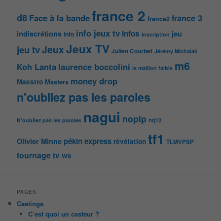
france 2
d8
Face à la bande
france 3
france2
info jeux tv
Infos
indiscrétions
jeu
info
Inscription
Jeux TV
Jeux
jeu tv
Julien Courbet
Jérémy Michalak
m6
Koh Lanta
laurence boccolini
le maillon faible
money drop
Maestro
Masters
n'oubliez pas les paroles
nagui
noplp
nrj12
N'oubliez pas les paroles
tf1
pékin express
Olivier Minne
révélation
TLMVPSP
tournage
tv
W9
PAGES
Castings
C’est quoi un casteur ?