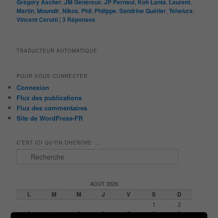
Grégory Ascher
,
JM Généreux
,
JP Pernaut
,
Koh Lanta
,
Laurent
,
Martin
,
Moundir
,
Nikos
,
Phil
,
Philippe
,
Sandrine Quétier
,
Teheiura
,
Vincent Cerutti
|
3
Réponses
TRADUCTEUR AUTOMATIQUE
POUR VOUS CONNECTER
Connexion
Flux des publications
Flux des commentaires
Site de WordPress-FR
C’EST ICI QU’ON CHERCHE …
R
e
c
h
AOÛT 2026
e
L
M
M
J
V
S
D
r
1
2
c
3
4
5
6
7
8
9