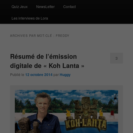
Quiz Jeux
NewsLetter
Contact
Les interviews de Lora
ARCHIVES PAR MOT-CLÉ :
FREDDY
Résumé de l’émission
3
digitale de « Koh Lanta »
Publié le
12 octobre 2014
par
Huggy