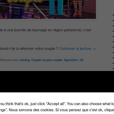
le à une journée de tournage en région parisienne, c’est
ront-t-ils à reformer votre couple ?
Continuer la lecture
→
|
Marqué avec
casting
,
Couple ou pas couple
,
figuration
|
32
ou think that's ok, just click "Accept all". You can also choose what 
tings". Nous servons des cookies. Si vous pensez que c'est ok, cliqu