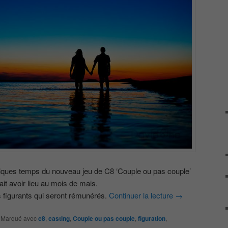
lques temps du nouveau jeu de C8 ‘Couple ou pas couple’
it avoir lieu au mois de mais.
 figurants qui seront rémunérés.
Continuer la lecture
→
|
Marqué avec
c8
,
casting
,
Couple ou pas couple
,
figuration
,