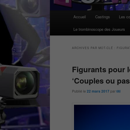
Menu
Accueil
Castings
Les co
principal
Le trombinoscope des Joueurs
ARCHIVES PAR MOT-CLÉ :
FIGURA
Figurants pour 
‘Couples ou pas
Publié le
22 mars 2017
par
titi