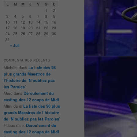
e
L
M
M
J
V
S
D
r
1
2
c
3
4
5
6
7
8
9
h
10
11
12
13
14
15
16
e
17
18
19
20
21
22
23
24
25
26
27
28
29
30
31
« Juil
COMMENTAIRES RÉCENTS
Michèle
dans
La liste des 98
plus grands Maestros de
l’histoire de ‘N’oubliez pas
les Paroles’
Marc
dans
Déroulement du
casting des 12 coups de Midi
Mimi
dans
La liste des 98 plus
grands Maestros de l’histoire
de ‘N’oubliez pas les Paroles’
Hubac
dans
Déroulement du
casting des 12 coups de Midi