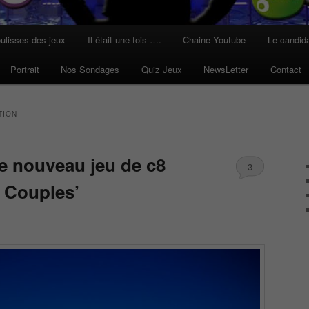
ulisses des jeux
Il était une fois ….
Chaine Youtube
Le candid
Portrait
Nos Sondages
Quiz Jeux
NewsLetter
Contact
TION
le nouveau jeu de c8
3
 Couples’