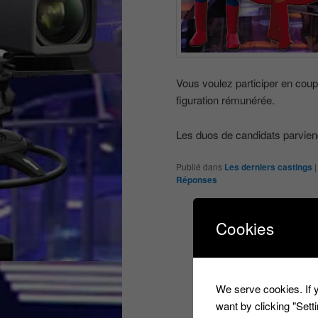
Vous voulez participer en coup
figuration rémunérée.
Les duos de candidats parviend
Publié dans
Les derniers castings
Réponses
Cookies
We serve cookies. If y
want by clicking "Set