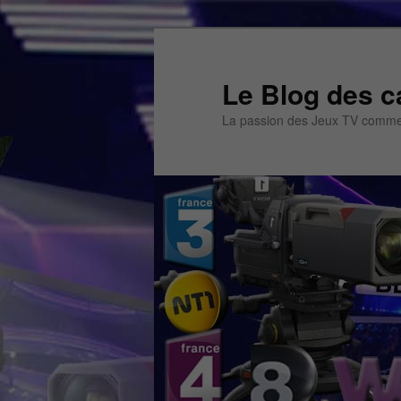
Aller
Aller
au
au
contenu
contenu
Le Blog des c
principal
secondaire
La passion des Jeux TV commen