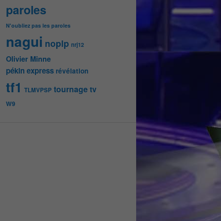
paroles
N'oubliez pas les paroles
nagui
noplp
nrj12
Olivier Minne
pékin express
révélation
tf1
tournage
tv
TLMVPSP
W9