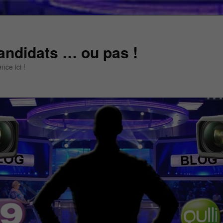
andidats … ou pas !
ce ici !