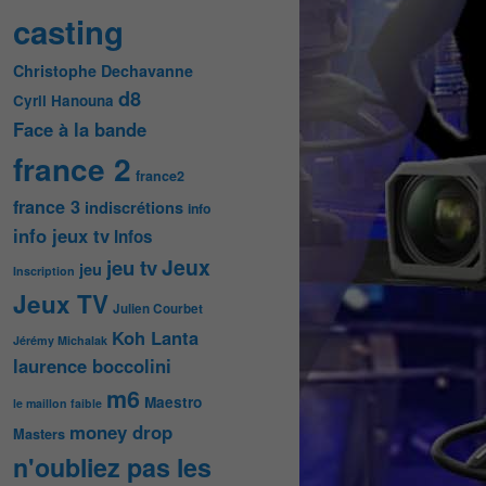
casting
Christophe Dechavanne
d8
Cyril Hanouna
Face à la bande
france 2
france2
france 3
indiscrétions
info
info jeux tv
Infos
Jeux
jeu tv
jeu
Inscription
Jeux TV
Julien Courbet
Koh Lanta
Jérémy Michalak
laurence boccolini
m6
Maestro
le maillon faible
money drop
Masters
n'oubliez pas les