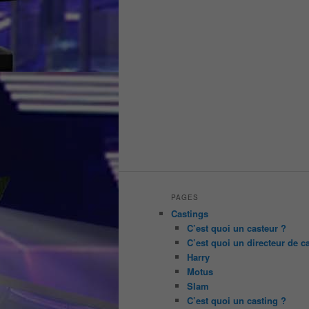
PAGES
Castings
C’est quoi un casteur ?
C’est quoi un directeur de c
Harry
Motus
Slam
C’est quoi un casting ?