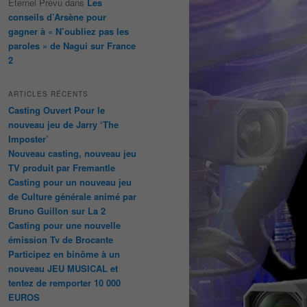
Éternel Prévu
dans
Les
conseils d’Arsène pour
gagner à « N’oubliez pas les
paroles » de Nagui sur France
2
ARTICLES RÉCENTS
Casting Ouvert Pour le
nouveau jeu de Jarry ‘The
Imposter’
Nouveau casting, nouveau jeu
TV produit par Fremantle
Casting pour un nouveau jeu
de Culture générale animé par
Bruno Guillon sur La 2
Casting pour une nouvelle
émission Tv de Brocante
Participez en binôme à un
nouveau JEU MUSICAL et
tentez de remporter 10 000
EUROS