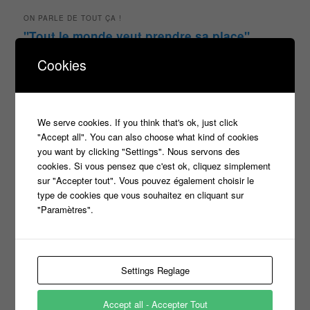
ON PARLE DE TOUT ÇA !
"Tout le monde veut prendre sa place"
candidat
Article
casteur
assister dans le public
c8
Cookies
casting
Christophe Dechavanne
Cyril Hanouna
france 2
d8
Face à la bande
france 3
france2
We serve cookies. If you think that's ok, just click
info jeux tv
"Accept all". You can also choose what kind of cookies
Infos
indiscrétions
jeu
info
Inscription
you want by clicking "Settings". Nous servons des
Jeux TV
Jeux
jeu tv
Julien Courbet
Jérémy Michalak
cookies. Si vous pensez que c'est ok, cliquez simplement
m6
sur "Accepter tout". Vous pouvez également choisir le
Koh Lanta
laurence boccolini
le maillon faible
type de cookies que vous souhaitez en cliquant sur
money drop
Maestro
Masters
"Paramètres".
n'oubliez pas les paroles
nagui
noplp
nrj12
N'oubliez pas les paroles
Settings Reglage
tf1
pékin express
Olivier Minne
révélation
TLMVPSP
Accept all - Accepter Tout
tournage
tv