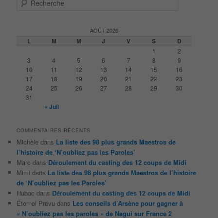
e
c
h
AOÛT 2026
e
L
M
M
J
V
S
D
r
1
2
c
3
4
5
6
7
8
9
h
10
11
12
13
14
15
16
e
17
18
19
20
21
22
23
24
25
26
27
28
29
30
31
« Juil
COMMENTAIRES RÉCENTS
Michèle
dans
La liste des 98 plus grands Maestros de
l’histoire de ‘N’oubliez pas les Paroles’
Marc
dans
Déroulement du casting des 12 coups de Midi
Mimi
dans
La liste des 98 plus grands Maestros de l’histoire
de ‘N’oubliez pas les Paroles’
Hubac
dans
Déroulement du casting des 12 coups de Midi
Éternel Prévu
dans
Les conseils d’Arsène pour gagner à
« N’oubliez pas les paroles » de Nagui sur France 2