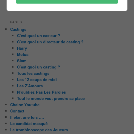
W9
PAGES
Castings
C’est quoi un casteur ?
C’est quoi un directeur de casting ?
Harry
Motus
Slam
C’est quoi un casting ?
Tous les castings
Les 12 coups de midi
Les Z’Amours
N’oubliez Pas Les Paroles
Tout le monde veut prendre sa place
Chaine Youtube
Contact
Il était une fois ….
Le candidat masqué
Le trombinoscope des Joueurs