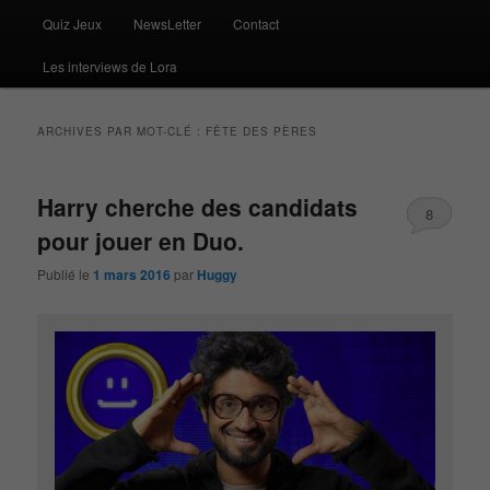
Quiz Jeux
NewsLetter
Contact
Les interviews de Lora
ARCHIVES PAR MOT-CLÉ :
FÊTE DES PÈRES
Harry cherche des candidats
8
pour jouer en Duo.
Publié le
1 mars 2016
par
Huggy