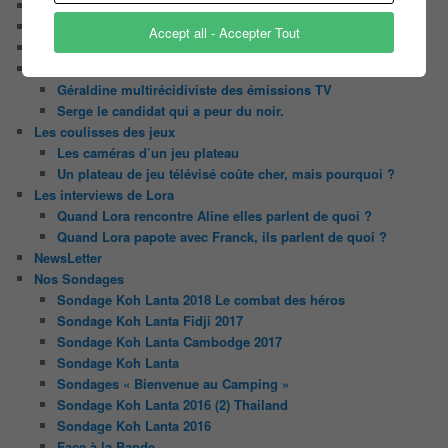
Contact
Il était une fois ….
Accept all - Accepter Tout
Le candidat masqué
Le trombinoscope des Joueurs
Géraldine multirécidiviste des émissions TV
Serge le candidat qui a peur du noir.
Les coulisses des jeux
Les caméras d’un jeu plateau
Un plateau de jeu télévisé coûte cher, mais pourquoi ?
Les interviews de Lora
Quand Lora rencontre Aline elles parlent de quoi ?
Quand Lora papote avec Franck, ils parlent de quoi ?
NewsLetter
Nos Sondages
Sondage Koh Lanta 2018 Le combat des héros
Sondage Koh Lanta Fidji 2017
Sondage Koh Lanta Cambodge 2017
Sondage Koh Lanta
Sondages « Bienvenue au Camping »
Sondage Koh Lanta 2016 (2) Thailand
Sondage Koh Lanta 2016
Face à la Bande