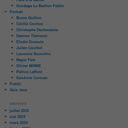
Sondage Le Maillon Faible
Portrait
Bruno Guillon
Cécilie Conhoc
Christophe Dechavanne
Damien Thévenot
Elodie Gossuin
Julien Courbet
Laurence Boccolini
Nagui Fam
Olivier MINNE
Patrice Laffont
Sandrine Corman
Public
Quiz Jeux
ARCHIVES
juillet 2025
mai 2024
mars 2024