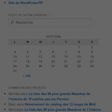
Site de WordPress-FR
C’EST ICI QU’ON CHERCHE …
R
e
c
h
AOÛT 2026
e
L
M
M
J
V
S
D
r
1
2
c
3
4
5
6
7
8
9
h
10
11
12
13
14
15
16
e
17
18
19
20
21
22
23
24
25
26
27
28
29
30
31
« Juil
COMMENTAIRES RÉCENTS
Michèle
dans
La liste des 98 plus grands Maestros de
l’histoire de ‘N’oubliez pas les Paroles’
Marc
dans
Déroulement du casting des 12 coups de Midi
Mimi
dans
La liste des 98 plus grands Maestros de l’histoire