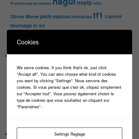
nagui
noplp
nrj12
N'oubliez pas les paroles
tf1
pékin express
Olivier Minne
révélation
TLMVPSP
tournage
tv
W9
Cookies
PAGES
Castings
C’est quoi un casteur ?
We serve cookies. If you think that's ok, just click
C’est quoi un directeur de casting ?
"Accept all". You can also choose what kind of cookies
Harry
you want by clicking "Settings". Nous servons des
Motus
cookies. Si vous pensez que c'est ok, cliquez simplement
Slam
sur "Accepter tout". Vous pouvez également choisir le
C’est quoi un casting ?
type de cookies que vous souhaitez en cliquant sur
Tous les castings
"Paramètres".
Les 12 coups de midi
Les Z’Amours
N’oubliez Pas Les Paroles
Tout le monde veut prendre sa place
Settings Reglage
Chaine Youtube