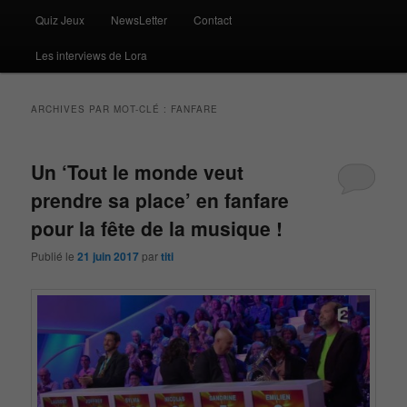
Quiz Jeux
NewsLetter
Contact
Les interviews de Lora
ARCHIVES PAR MOT-CLÉ :
FANFARE
Un ‘Tout le monde veut
prendre sa place’ en fanfare
pour la fête de la musique !
Publié le
21 juin 2017
par
titi