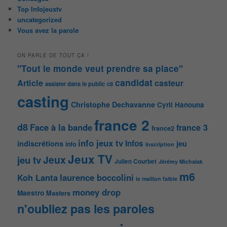
Top Infojeuxtv
uncategorized
Vous avez la parole
ON PARLE DE TOUT ÇA !
"Tout le monde veut prendre sa place"
candidat
Article
casteur
assister dans le public
c8
casting
Christophe Dechavanne
Cyril Hanouna
france 2
d8
Face à la bande
france 3
france2
info jeux tv
Infos
indiscrétions
jeu
info
Inscription
Jeux TV
Jeux
jeu tv
Julien Courbet
Jérémy Michalak
m6
Koh Lanta
laurence boccolini
le maillon faible
money drop
Maestro
Masters
n'oubliez pas les paroles