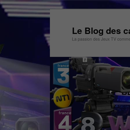
Aller
Aller
au
au
contenu
contenu
Le Blog des c
principal
secondaire
La passion des Jeux TV commen