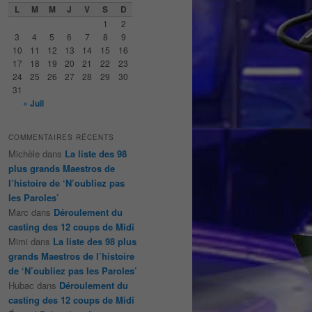
e
L
M
M
J
V
S
D
r
1
2
c
3
4
5
6
7
8
9
h
10
11
12
13
14
15
16
e
17
18
19
20
21
22
23
24
25
26
27
28
29
30
31
« Juil
COMMENTAIRES RÉCENTS
Michèle
dans
La liste des 98
plus grands Maestros de
l’histoire de ‘N’oubliez pas
les Paroles’
Marc
dans
Déroulement du
casting des 12 coups de Midi
Mimi
dans
La liste des 98 plus
grands Maestros de l’histoire
de ‘N’oubliez pas les Paroles’
Hubac
dans
Déroulement du
casting des 12 coups de Midi