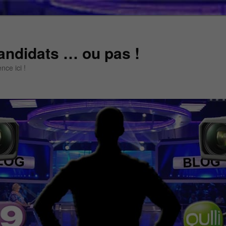
andidats … ou pas !
ce ici !