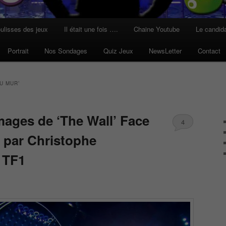
ulisses des jeux
Il était une fois ….
Chaine Youtube
Le candid
Portrait
Nos Sondages
Quiz Jeux
NewsLetter
Contact
U MUR’
mages de ‘The Wall’ Face
4
 par Christophe
 TF1