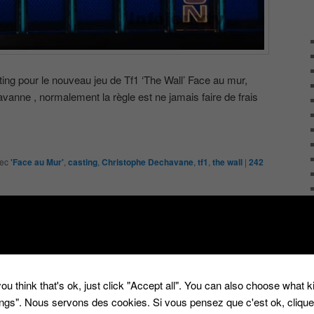
ng pour le nouveau jeu de Tf1 ‘The Wall’ Face au mur,
anne , normalement la règle est ne jamais faire de frais
ec
'Face au Mur'
,
casting
,
Christophe Dechavane
,
tf1
,
the wall
|
242
r notre journal du blog !
ou think that's ok, just click "Accept all". You can also choose what 
tings". Nous servons des cookies. Si vous pensez que c'est ok, cliqu