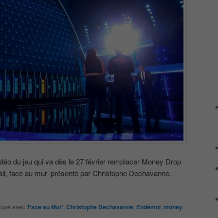
idéo du jeu qui va dès le 27 février remplacer Money Drop
all, face au mur’ présenté par Christophe Dechavanne.
qué avec
'Face au Mur'
,
Christophe Dechavanne
,
Endémol
,
money