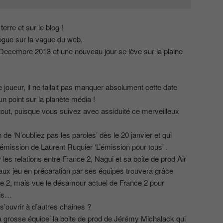
erre et sur le blog !
vogue sur la vague du web.
ecembre 2013 et une nouveau jour se lève sur la plaine
 joueur, il ne fallait pas manquer absolument cette date
un point sur la planète média !
out, puisque vous suivez avec assiduité ce merveilleux
e ‘N’oubliez pas les paroles’ dès le 20 janvier et qui
 émission de Laurent Ruquier ‘L’émission pour tous’ .
les relations entre France 2, Nagui et sa boite de prod Air
aux jeu en préparation par ses équipes trouvera grâce
ce 2, mais vue le désamour actuel de France 2 pour
ais…
 s’ouvrir à d’autres chaines ?
la grosse équipe’ la boite de prod de Jérémy Michalack qui