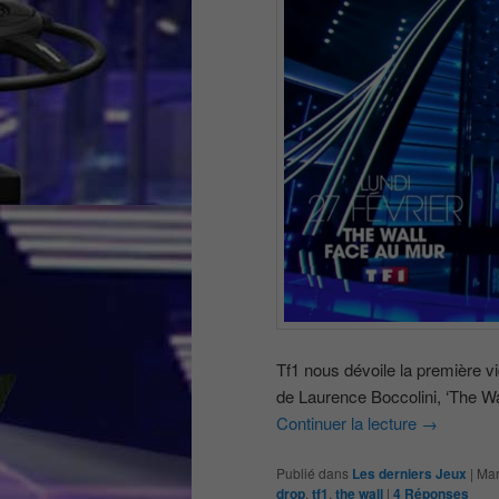
Tf1 nous dévoile la première v
de Laurence Boccolini, ‘The W
Continuer la lecture
→
Publié dans
Les derniers Jeux
|
Mar
drop
,
tf1
,
the wall
|
4
Réponses