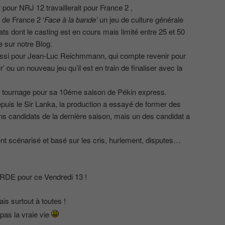
pour NRJ 12 travaillerait pour France 2 ,
s de France 2 ‘
Face à la bande’
un jeu de culture générale
ts dont le casting est en cours mais limité entre 25 et 50
 sur notre Blog.
ussi pour Jean-Luc Reichmmann, qui compte revenir pour
’ ou un nouveau jeu qu’il est en train de finaliser avec la
 en tournage pour sa 10éme saison de Pékin express.
epuis le Sir Lanka, la production a essayé de former des
s candidats de la dernière saison, mais un des candidat a
t scénarisé et basé sur les cris, hurlement, disputes…
!
RDE pour ce Vendredi 13 !
is surtout à toutes !
 pas la vraie vie