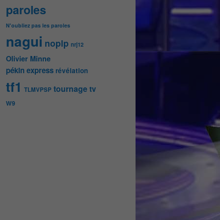
paroles
N'oubliez pas les paroles
nagui
noplp
nrj12
Olivier Minne
pékin express
révélation
tf1
tournage
tv
TLMVPSP
W9