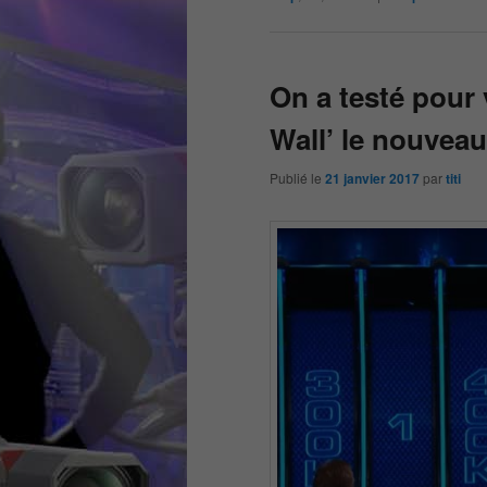
On a testé pour 
Wall’ le nouveau
Publié le
21 janvier 2017
par
titi