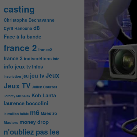
casting
Christophe Dechavanne
d8
Cyril Hanouna
Face à la bande
france 2
france2
france 3
indiscrétions
info
info jeux tv
Infos
Jeux
jeu tv
jeu
Inscription
Jeux TV
Julien Courbet
Koh Lanta
Jérémy Michalak
laurence boccolini
m6
Maestro
le maillon faible
money drop
Masters
n'oubliez pas les