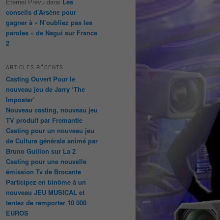
Éternel Prévu
dans
Les
conseils d’Arsène pour
gagner à « N’oubliez pas les
paroles » de Nagui sur France
2
ARTICLES RÉCENTS
Casting Ouvert Pour le
nouveau jeu de Jarry ‘The
Imposter’
Nouveau casting, nouveau jeu
TV produit par Fremantle
Casting pour un nouveau jeu
de Culture générale animé par
Bruno Guillon sur La 2
Casting pour une nouvelle
émission Tv de Brocante
Participez en binôme à un
nouveau JEU MUSICAL et
tentez de remporter 10 000
EUROS