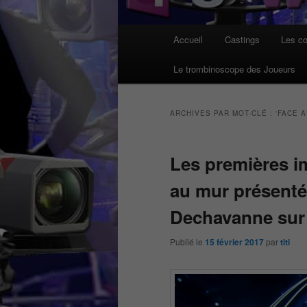
Menu
Accueil
Castings
Les co
principal
Le trombinoscope des Joueurs
ARCHIVES PAR MOT-CLÉ :
‘FACE A
Les premières i
au mur présenté
Dechavanne sur
Publié le
15 février 2017
par
titi