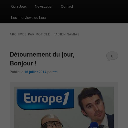
Quiz Jeux
NewsLetter
Contact
Les interviews de Lora
ARCHIVES PAR MOT-CLÉ :
FABIEN NAMIAS
Détournement du jour,
6
Bonjour !
Publié le
16 juillet 2014
par
titi