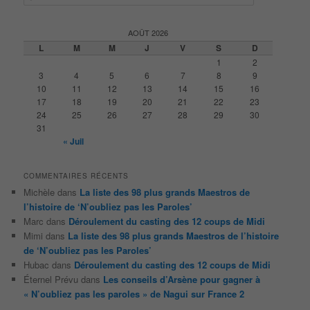
e
c
h
AOÛT 2026
e
L
M
M
J
V
S
D
r
1
2
c
3
4
5
6
7
8
9
h
10
11
12
13
14
15
16
e
17
18
19
20
21
22
23
24
25
26
27
28
29
30
31
« Juil
COMMENTAIRES RÉCENTS
Michèle
dans
La liste des 98 plus grands Maestros de
l’histoire de ‘N’oubliez pas les Paroles’
Marc
dans
Déroulement du casting des 12 coups de Midi
Mimi
dans
La liste des 98 plus grands Maestros de l’histoire
de ‘N’oubliez pas les Paroles’
Hubac
dans
Déroulement du casting des 12 coups de Midi
Éternel Prévu
dans
Les conseils d’Arsène pour gagner à
« N’oubliez pas les paroles » de Nagui sur France 2