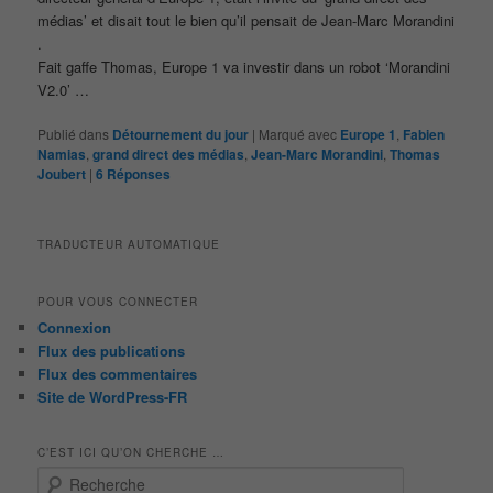
médias’ et disait tout le bien qu’il pensait de Jean-Marc Morandini
.
Fait gaffe Thomas, Europe 1 va investir dans un robot ‘Morandini
V2.0’ …
Publié dans
Détournement du jour
|
Marqué avec
Europe 1
,
Fabien
Namias
,
grand direct des médias
,
Jean-Marc Morandini
,
Thomas
Joubert
|
6
Réponses
TRADUCTEUR AUTOMATIQUE
POUR VOUS CONNECTER
Connexion
Flux des publications
Flux des commentaires
Site de WordPress-FR
C’EST ICI QU’ON CHERCHE …
R