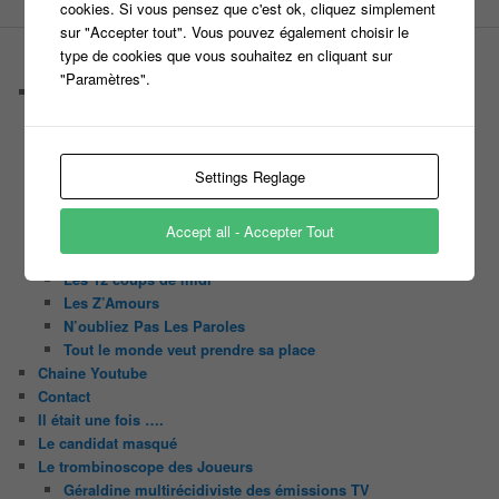
cookies. Si vous pensez que c'est ok, cliquez simplement
sur "Accepter tout". Vous pouvez également choisir le
type de cookies que vous souhaitez en cliquant sur
PAGES
"Paramètres".
Castings
C’est quoi un casteur ?
C’est quoi un directeur de casting ?
Harry
Settings Reglage
Motus
Slam
Accept all - Accepter Tout
C’est quoi un casting ?
Tous les castings
Les 12 coups de midi
Les Z’Amours
N’oubliez Pas Les Paroles
Tout le monde veut prendre sa place
Chaine Youtube
Contact
Il était une fois ….
Le candidat masqué
Le trombinoscope des Joueurs
Géraldine multirécidiviste des émissions TV