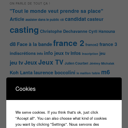
ON PARLE DE TOUT ÇA !
"Tout le monde veut prendre sa place"
candidat
Article
casteur
assister dans le public
c8
casting
Christophe Dechavanne
Cyril Hanouna
france 2
d8
Face à la bande
france 3
france2
info jeux tv
Infos
indiscrétions
jeu
info
Inscription
Jeux TV
Jeux
jeu tv
Julien Courbet
Jérémy Michalak
m6
Koh Lanta
laurence boccolini
le maillon faible
money drop
Maestro
Masters
Cookies
n'oubliez pas les paroles
nagui
noplp
nrj12
N'oubliez pas les paroles
tf1
We serve cookies. If you think that's ok, just click
pékin express
Olivier Minne
révélation
TLMVPSP
"Accept all". You can also choose what kind of cookies
tournage
tv
W9
you want by clicking "Settings". Nous servons des