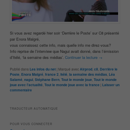
Si vous avez regardé hier soir ‘Derrière le Poste’ sur C8 présenté
par Enora Malgré,
vous connaissez cette info, mais quelle info me direz-vous?
Info reprise de l’interview que Nagui avait donné, dans l’émission
d’Itélé, ‘la semaine des médias’.
Continuer la lecture
→
Publié dans
Les infos du net
|
Marqué avec
Airprod
,
c8
,
Derrière le
Poste
,
Enora Malgré
,
france 2
,
Itélé
,
la semaine des médias
,
Léa
Salamé
,
nagui
,
Stéphane Bern
,
Tout le monde joue
,
Tout le monde
joue avec l'actualité
,
Tout le monde joue avec la france
|
Laisser un
commentaire
TRADUCTEUR AUTOMATIQUE
POUR VOUS CONNECTER