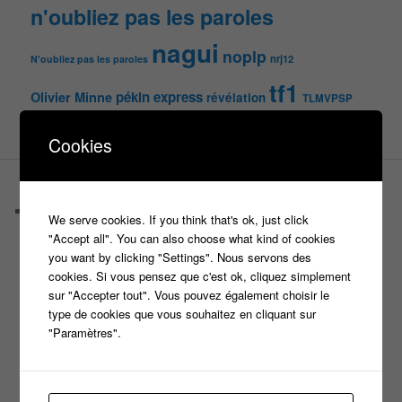
n'oubliez pas les paroles
nagui
noplp
nrj12
N'oubliez pas les paroles
tf1
pékin express
Olivier Minne
révélation
TLMVPSP
tournage
tv
W9
Cookies
PAGES
Castings
We serve cookies. If you think that's ok, just click
C’est quoi un casteur ?
"Accept all". You can also choose what kind of cookies
C’est quoi un directeur de casting ?
you want by clicking "Settings". Nous servons des
Harry
cookies. Si vous pensez que c'est ok, cliquez simplement
Motus
sur "Accepter tout". Vous pouvez également choisir le
Slam
type de cookies que vous souhaitez en cliquant sur
C’est quoi un casting ?
"Paramètres".
Tous les castings
Les 12 coups de midi
Les Z’Amours
N’oubliez Pas Les Paroles