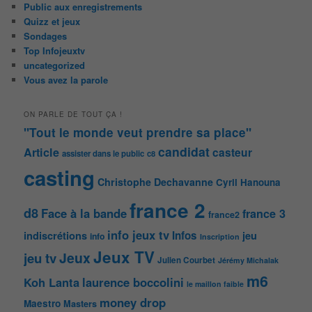
Public aux enregistrements
Quizz et jeux
Sondages
Top Infojeuxtv
uncategorized
Vous avez la parole
ON PARLE DE TOUT ÇA !
"Tout le monde veut prendre sa place"
candidat
Article
casteur
assister dans le public
c8
casting
Christophe Dechavanne
Cyril Hanouna
france 2
d8
Face à la bande
france 3
france2
info jeux tv
Infos
indiscrétions
jeu
info
Inscription
Jeux TV
Jeux
jeu tv
Julien Courbet
Jérémy Michalak
m6
Koh Lanta
laurence boccolini
le maillon faible
money drop
Maestro
Masters