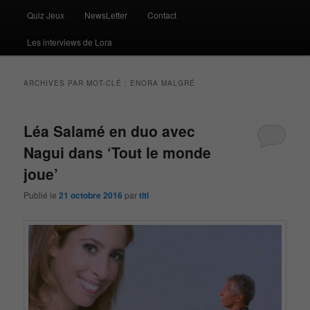
Quiz Jeux
NewsLetter
Contact
Les interviews de Lora
ARCHIVES PAR MOT-CLÉ :
ENORA MALGRÉ
Léa Salamé en duo avec
Nagui dans ‘Tout le monde
joue’
Publié le
21 octobre 2016
par
titi