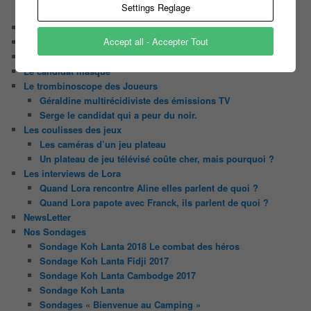
Settings Reglage
Tout le monde veut prendre sa place
Chaine Youtube
Accept all - Accepter Tout
Contact
Il était une fois ….
Le candidat masqué
Le trombinoscope des Joueurs
Géraldine multirécidiviste des émissions TV
Serge le candidat qui a peur du noir.
Les coulisses des jeux
Les caméras d’un jeu plateau
Un plateau de jeu télévisé coûte cher, mais pourquoi ?
Les interviews de Lora
Quand Lora rencontre Aline elles parlent de quoi ?
Quand Lora papote avec Franck, ils parlent de quoi ?
NewsLetter
Nos Sondages
Sondage Koh Lanta 2018 Le combat des héros
Sondage Koh Lanta Fidji 2017
Sondage Koh Lanta Cambodge 2017
Sondage Koh Lanta
Sondages « Bienvenue au Camping »