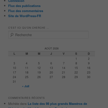
Connexion
Flux des publications
Flux des commentaires
Site de WordPress-FR
C’EST ICI QU’ON CHERCHE …
R
e
c
h
AOÛT 2026
e
L
M
M
J
V
S
D
r
1
2
c
3
4
5
6
7
8
9
h
10
11
12
13
14
15
16
e
17
18
19
20
21
22
23
24
25
26
27
28
29
30
31
« Juil
COMMENTAIRES RÉCENTS
Michèle
dans
La liste des 98 plus grands Maestros de