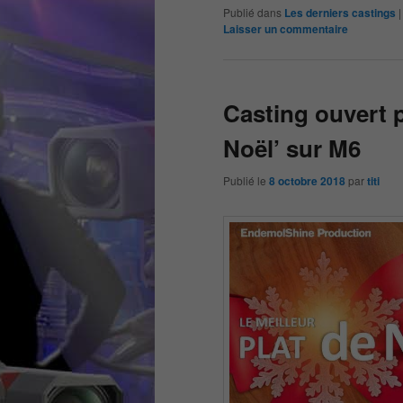
Publié dans
Les derniers castings
Laisser un commentaire
Casting ouvert p
Noël’ sur M6
Publié le
8 octobre 2018
par
titi