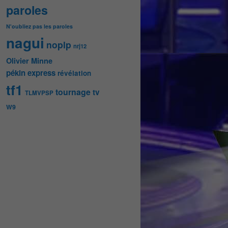
paroles
N'oubliez pas les paroles
nagui
noplp
nrj12
Olivier Minne
pékin express
révélation
tf1
tournage
tv
TLMVPSP
W9