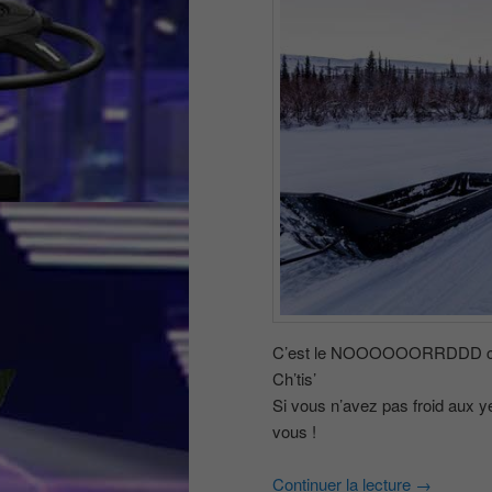
C’est le NOOOOOORRDDD comm
Ch’tis’
Si vous n’avez pas froid aux yeux
vous !
Continuer la lecture
→