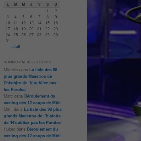
e
L
M
M
J
V
S
D
r
1
2
c
3
4
5
6
7
8
9
h
10
11
12
13
14
15
16
e
17
18
19
20
21
22
23
24
25
26
27
28
29
30
31
« Juil
COMMENTAIRES RÉCENTS
Michèle
dans
La liste des 98
plus grands Maestros de
l’histoire de ‘N’oubliez pas
les Paroles’
Marc
dans
Déroulement du
casting des 12 coups de Midi
Mimi
dans
La liste des 98 plus
grands Maestros de l’histoire
de ‘N’oubliez pas les Paroles’
Hubac
dans
Déroulement du
casting des 12 coups de Midi