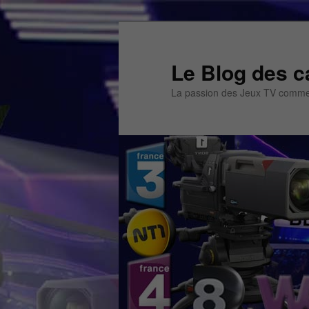
Aller
Aller
au
au
contenu
contenu
Le Blog des c
principal
secondaire
La passion des Jeux TV commen