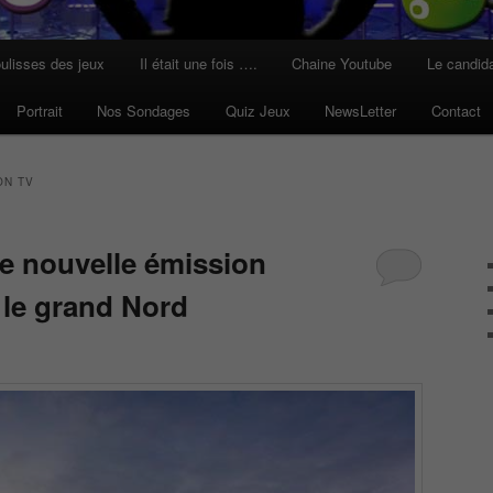
ulisses des jeux
Il était une fois ….
Chaine Youtube
Le candid
Portrait
Nos Sondages
Quiz Jeux
NewsLetter
Contact
ON TV
e nouvelle émission
 le grand Nord