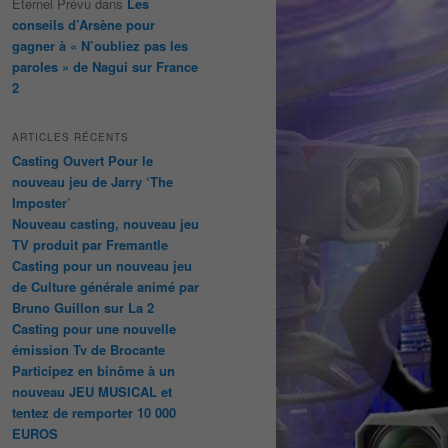
Éternel Prévu
dans
Les
conseils d’Arsène pour
gagner à « N’oubliez pas les
paroles » de Nagui sur France
2
ARTICLES RÉCENTS
Casting Ouvert Pour le
nouveau jeu de Jarry ‘The
Imposter’
Nouveau casting, nouveau jeu
TV produit par Fremantle
Casting pour un nouveau jeu
de Culture générale animé par
Bruno Guillon sur La 2
Casting pour une nouvelle
émission Tv de Brocante
Participez en binôme à un
nouveau JEU MUSICAL et
tentez de remporter 10 000
EUROS