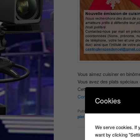
Vous aimez cuisiner en binôm
Vous avez des plats spéciaux 
Cette émission est faite’ pour 
Continuer la lecture
→
Cookies
Publié dans
Les derniers castings
,
plat de noël
,
le repas de noël
,
m6
,
N
We serve cookies. If y
want by clicking "Set