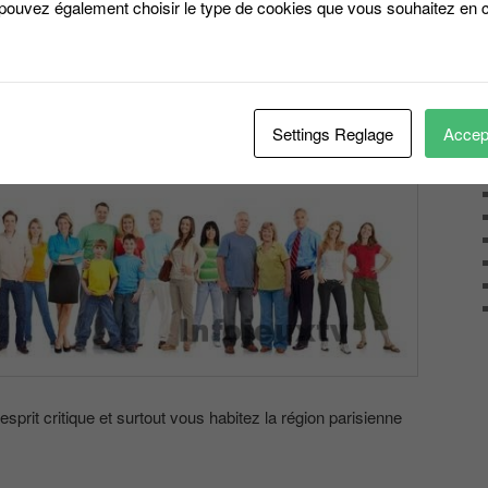
 pouvez également choisir le type de cookies que vous souhaitez en c
re Jury d’une émission
Settings Reglage
Accept
sprit critique et surtout vous habitez la région parisienne