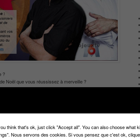
e ?
de Noël que vous réussissez à merveille ?
vous !
Les derniers Jeux
|
Marqué avec
casting
,
émission tv
,
le meilleur
orbert
|
Une
réponse
ou think that's ok, just click "Accept all". You can also choose what 
tings". Nous servons des cookies. Si vous pensez que c'est ok, cliqu