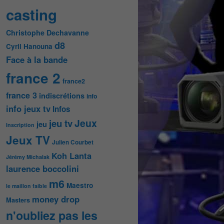
casting
Christophe Dechavanne
d8
Cyril Hanouna
Face à la bande
france 2
france2
france 3
indiscrétions
info
info jeux tv
Infos
Jeux
jeu tv
jeu
Inscription
Jeux TV
Julien Courbet
Koh Lanta
Jérémy Michalak
laurence boccolini
m6
Maestro
le maillon faible
money drop
Masters
n'oubliez pas les