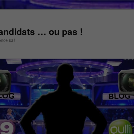
andidats … ou pas !
ce ici !