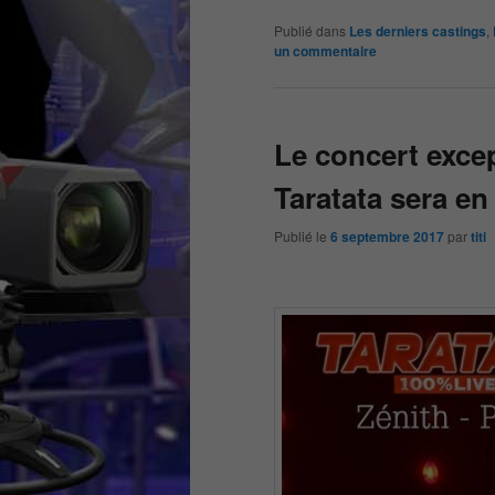
Publié dans
Les derniers castings
,
un commentaire
Le concert exce
Taratata sera en
Publié le
6 septembre 2017
par
titi