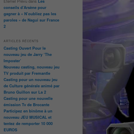
Éternel Prévu
dans
Les
conseils d’Arsène pour
gagner à « N’oubliez pas les
paroles » de Nagui sur France
2
ARTICLES RÉCENTS
Casting Ouvert Pour le
nouveau jeu de Jarry ‘The
Imposter’
Nouveau casting, nouveau jeu
TV produit par Fremantle
Casting pour un nouveau jeu
de Culture générale animé par
Bruno Guillon sur La 2
Casting pour une nouvelle
émission Tv de Brocante
Participez en binôme à un
nouveau JEU MUSICAL et
tentez de remporter 10 000
EUROS