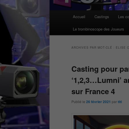
Menu
Accueil
Castings
Les co
principal
Le trombinoscope des Joueurs
ARCHIVES PAR MOT-CLÉ :
ELISE 
Casting pour par
‘1,2,3…Lumni’ a
sur France 4
Publié le
26 février 2021
par
titi