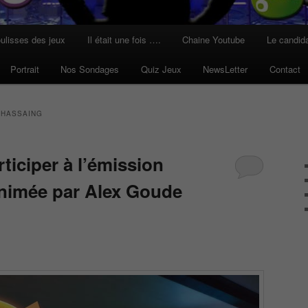
ulisses des jeux
Il était une fois ….
Chaine Youtube
Le candid
Portrait
Nos Sondages
Quiz Jeux
NewsLetter
Contact
CHASSAING
ticiper à l’émission
nimée par Alex Goude