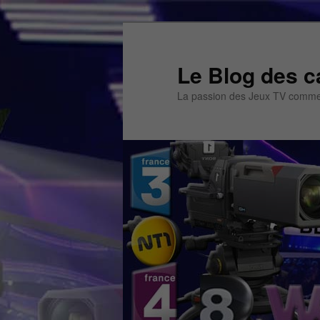
Aller
Aller
au
au
contenu
contenu
Le Blog des c
principal
secondaire
La passion des Jeux TV commen