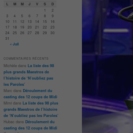
e
L
M
M
J
V
S
D
r
1
2
c
3
4
5
6
7
8
9
h
10
11
12
13
14
15
16
e
17
18
19
20
21
22
23
24
25
26
27
28
29
30
31
« Juil
COMMENTAIRES RÉCENTS
Michèle
dans
La liste des 98
plus grands Maestros de
l’histoire de ‘N’oubliez pas
les Paroles’
Marc
dans
Déroulement du
casting des 12 coups de Midi
Mimi
dans
La liste des 98 plus
grands Maestros de l’histoire
de ‘N’oubliez pas les Paroles’
Hubac
dans
Déroulement du
casting des 12 coups de Midi