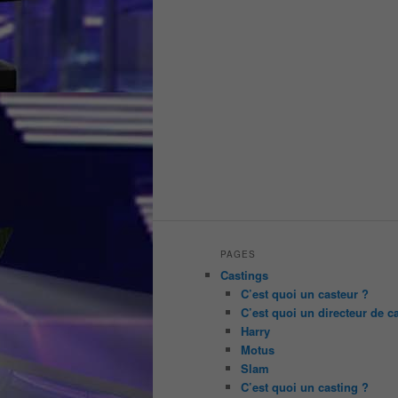
PAGES
Castings
C’est quoi un casteur ?
C’est quoi un directeur de c
Harry
Motus
Slam
C’est quoi un casting ?