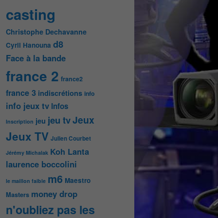
casting
Christophe Dechavanne
d8
Cyril Hanouna
Face à la bande
france 2
france2
france 3
indiscrétions
info
info jeux tv
Infos
Jeux
jeu tv
jeu
Inscription
Jeux TV
Julien Courbet
Koh Lanta
Jérémy Michalak
laurence boccolini
m6
Maestro
le maillon faible
money drop
Masters
n'oubliez pas les