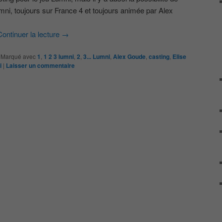
umni, toujours sur France 4 et toujours animée par Alex
Continuer la lecture
→
|
Marqué avec
1
,
1 2 3 lumni
,
2
,
3... Lumni
,
Alex Goude
,
casting
,
Elise
i
|
Laisser un commentaire