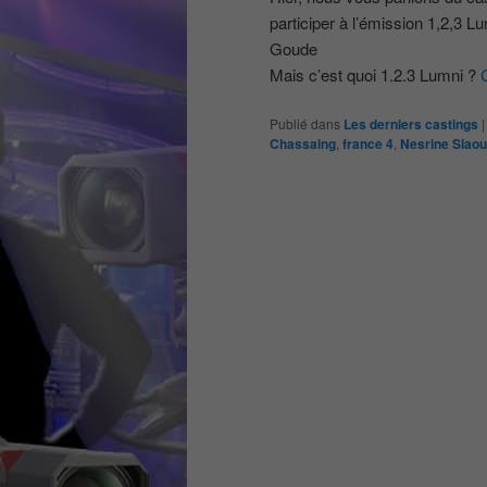
participer à l’émission 1,2,3 L
Goude
Mais c’est quoi 1.2.3 Lumni ?
Publié dans
Les derniers castings
Chassaing
,
france 4
,
Nesrine Slaou