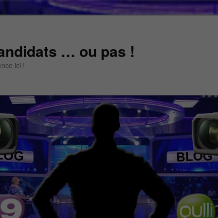
andidats … ou pas !
ce ici !