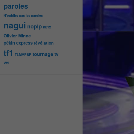
paroles
N'oubliez pas les paroles
nagui
noplp
nrj12
Olivier Minne
pékin express
révélation
tf1
tournage
tv
TLMVPSP
W9