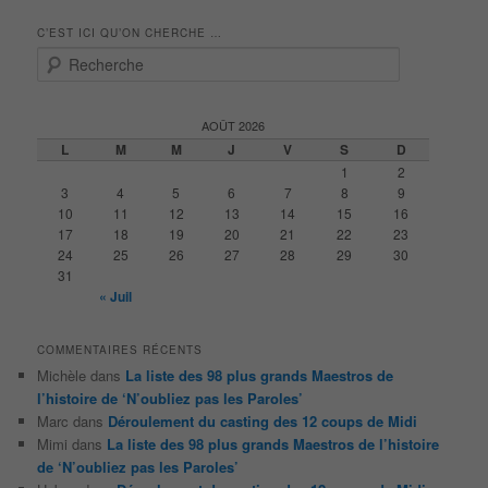
C’EST ICI QU’ON CHERCHE …
R
e
c
h
AOÛT 2026
e
L
M
M
J
V
S
D
r
1
2
c
3
4
5
6
7
8
9
h
10
11
12
13
14
15
16
e
17
18
19
20
21
22
23
24
25
26
27
28
29
30
31
« Juil
COMMENTAIRES RÉCENTS
Michèle
dans
La liste des 98 plus grands Maestros de
l’histoire de ‘N’oubliez pas les Paroles’
Marc
dans
Déroulement du casting des 12 coups de Midi
Mimi
dans
La liste des 98 plus grands Maestros de l’histoire
de ‘N’oubliez pas les Paroles’