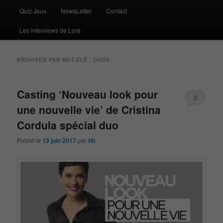
Quiz Jeux
NewsLetter
Contact
Les interviews de Lora
ARCHIVES PAR MOT-CLÉ :
DUOS
Casting ‘Nouveau look pour
3
une nouvelle vie’ de Cristina
Cordula spécial duo
Publié le
13 juin 2017
par
titi