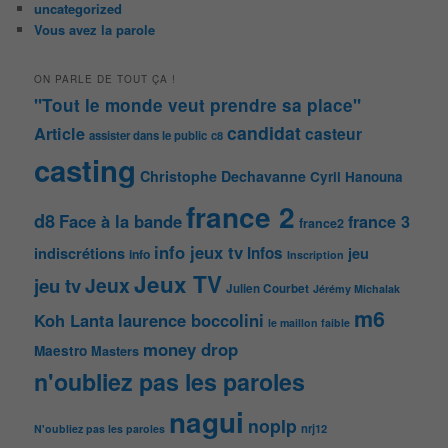
uncategorized
Vous avez la parole
ON PARLE DE TOUT ÇA !
"Tout le monde veut prendre sa place"
candidat
Article
casteur
assister dans le public
c8
casting
Christophe Dechavanne
Cyril Hanouna
france 2
d8
Face à la bande
france 3
france2
info jeux tv
Infos
indiscrétions
jeu
info
Inscription
Jeux TV
Jeux
jeu tv
Julien Courbet
Jérémy Michalak
m6
Koh Lanta
laurence boccolini
le maillon faible
money drop
Maestro
Masters
n'oubliez pas les paroles
nagui
noplp
nrj12
N'oubliez pas les paroles