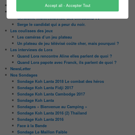
Accept all - Accepter Tout
Le candidat masqué
Le trombinoscope des Joueurs
Géraldine multirécidiviste des émissions TV
Serge le candidat qui a peur du noir.
Les coulisses des jeux
Les caméras d’un jeu plateau
Un plateau de jeu télévisé coûte cher, mais pourquoi ?
Les interviews de Lora
Quand Lora rencontre Aline elles parlent de quoi ?
Quand Lora papote avec Franck, ils parlent de quoi ?
NewsLetter
Nos Sondages
Sondage Koh Lanta 2018 Le combat des héros
Sondage Koh Lanta Fidji 2017
Sondage Koh Lanta Cambodge 2017
Sondage Koh Lanta
Sondages « Bienvenue au Camping »
Sondage Koh Lanta 2016 (2) Thailand
Sondage Koh Lanta 2016
Face à la Bande
Sondage Le Maillon Faible