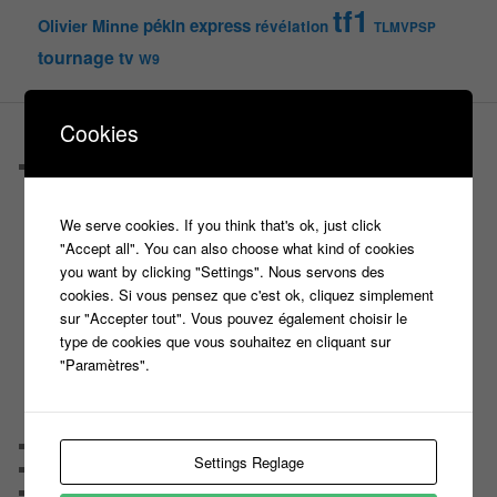
tf1
pékin express
Olivier Minne
révélation
TLMVPSP
tournage
tv
W9
Cookies
PAGES
Castings
C’est quoi un casteur ?
C’est quoi un directeur de casting ?
We serve cookies. If you think that's ok, just click
Harry
"Accept all". You can also choose what kind of cookies
Motus
you want by clicking "Settings". Nous servons des
Slam
cookies. Si vous pensez que c'est ok, cliquez simplement
C’est quoi un casting ?
sur "Accepter tout". Vous pouvez également choisir le
Tous les castings
type de cookies que vous souhaitez en cliquant sur
Les 12 coups de midi
"Paramètres".
Les Z’Amours
N’oubliez Pas Les Paroles
Tout le monde veut prendre sa place
Chaine Youtube
Settings Reglage
Contact
Il était une fois ….