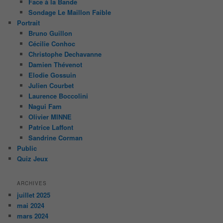
Face à la Bande
Sondage Le Maillon Faible
Portrait
Bruno Guillon
Cécilie Conhoc
Christophe Dechavanne
Damien Thévenot
Elodie Gossuin
Julien Courbet
Laurence Boccolini
Nagui Fam
Olivier MINNE
Patrice Laffont
Sandrine Corman
Public
Quiz Jeux
ARCHIVES
juillet 2025
mai 2024
mars 2024