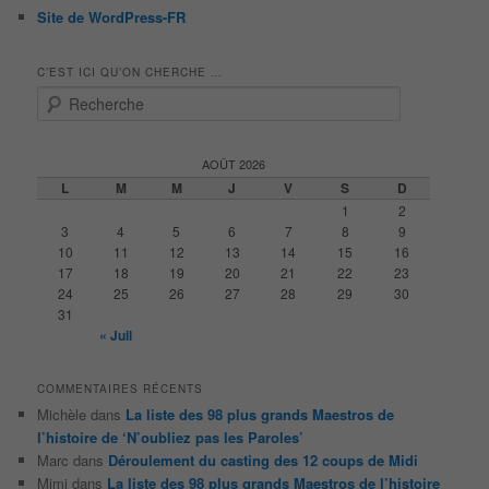
Site de WordPress-FR
C’EST ICI QU’ON CHERCHE …
R
e
c
h
AOÛT 2026
e
L
M
M
J
V
S
D
r
1
2
c
3
4
5
6
7
8
9
h
10
11
12
13
14
15
16
e
17
18
19
20
21
22
23
24
25
26
27
28
29
30
31
« Juil
COMMENTAIRES RÉCENTS
Michèle
dans
La liste des 98 plus grands Maestros de
l’histoire de ‘N’oubliez pas les Paroles’
Marc
dans
Déroulement du casting des 12 coups de Midi
Mimi
dans
La liste des 98 plus grands Maestros de l’histoire