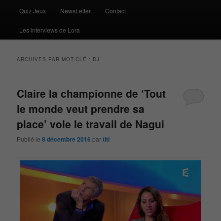
Quiz Jeux
NewsLetter
Contact
Les interviews de Lora
ARCHIVES PAR MOT-CLÉ :
DJ
Claire la championne de ‘Tout
le monde veut prendre sa
place’ vole le travail de Nagui
Publié le
8 décembre 2016
par
titi