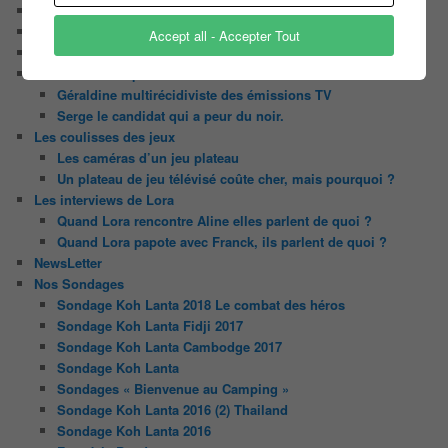
Contact
Il était une fois ….
Accept all - Accepter Tout
Le candidat masqué
Le trombinoscope des Joueurs
Géraldine multirécidiviste des émissions TV
Serge le candidat qui a peur du noir.
Les coulisses des jeux
Les caméras d’un jeu plateau
Un plateau de jeu télévisé coûte cher, mais pourquoi ?
Les interviews de Lora
Quand Lora rencontre Aline elles parlent de quoi ?
Quand Lora papote avec Franck, ils parlent de quoi ?
NewsLetter
Nos Sondages
Sondage Koh Lanta 2018 Le combat des héros
Sondage Koh Lanta Fidji 2017
Sondage Koh Lanta Cambodge 2017
Sondage Koh Lanta
Sondages « Bienvenue au Camping »
Sondage Koh Lanta 2016 (2) Thailand
Sondage Koh Lanta 2016