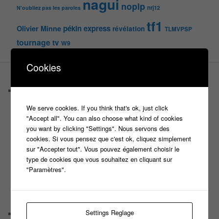
nagui
noplp
nrj12
N'oubliez pas les paroles
tf1
pékin express
Olivier Minne
révélation
TLMVPSP
tournage
tv
W9
Cookies
PAGES
Castings
C’est quoi un casteur ?
We serve cookies. If you think that's ok, just click
C’est quoi un directeur de casting ?
"Accept all". You can also choose what kind of cookies
Harry
you want by clicking "Settings". Nous servons des
Motus
cookies. Si vous pensez que c'est ok, cliquez simplement
Slam
sur "Accepter tout". Vous pouvez également choisir le
C’est quoi un casting ?
type de cookies que vous souhaitez en cliquant sur
Tous les castings
"Paramètres".
Les 12 coups de midi
Les Z’Amours
N’oubliez Pas Les Paroles
Tout le monde veut prendre sa place
Settings Reglage
Chaine Youtube