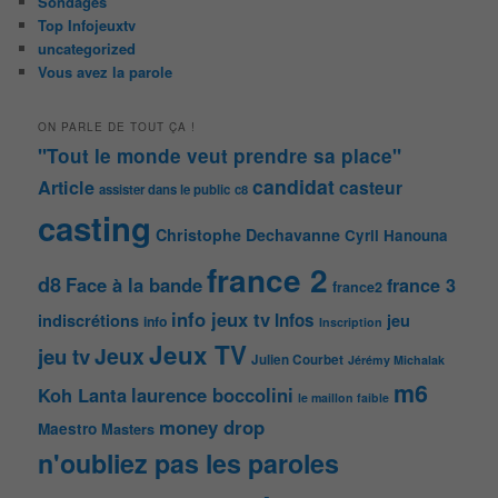
Sondages
Top Infojeuxtv
uncategorized
Vous avez la parole
ON PARLE DE TOUT ÇA !
"Tout le monde veut prendre sa place"
candidat
Article
casteur
assister dans le public
c8
casting
Christophe Dechavanne
Cyril Hanouna
france 2
d8
Face à la bande
france 3
france2
info jeux tv
Infos
indiscrétions
jeu
info
Inscription
Jeux TV
Jeux
jeu tv
Julien Courbet
Jérémy Michalak
m6
Koh Lanta
laurence boccolini
le maillon faible
money drop
Maestro
Masters
n'oubliez pas les paroles