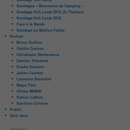
Sondages « Bienvenue au Camping »
Sondage Koh Lanta 2016 (2) Thailand
Sondage Koh Lanta 2016
Face à la Bande
Sondage Le Maillon Faible
Portrait
Bruno Guillon
Cécilie Conhoc
Christophe Dechavanne
Damien Thévenot
Elodie Gossuin
Julien Courbet
Laurence Boccolini
Nagui Fam
Olivier MINNE
Patrice Laffont
Sandrine Corman
Public
Quiz Jeux
ARCHIVES