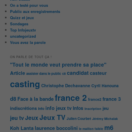
On a testé pour vous
Public aux enregistrements
Quizz et jeux
Sondages
Top Infojeuxtv
uncategorized
Vous avez la parole
ON PARLE DE TOUT ÇA !
"Tout le monde veut prendre sa place"
candidat
Article
casteur
assister dans le public
c8
casting
Christophe Dechavanne
Cyril Hanouna
france 2
d8
Face à la bande
france 3
france2
info jeux tv
Infos
indiscrétions
jeu
info
Inscription
Jeux TV
Jeux
jeu tv
Julien Courbet
Jérémy Michalak
m6
Koh Lanta
laurence boccolini
le maillon faible