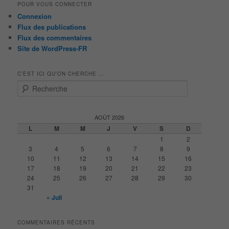
POUR VOUS CONNECTER
Connexion
Flux des publications
Flux des commentaires
Site de WordPress-FR
C’EST ICI QU’ON CHERCHE …
R
e
c
h
AOÛT 2026
e
L
M
M
J
V
S
D
r
1
2
c
3
4
5
6
7
8
9
h
10
11
12
13
14
15
16
e
17
18
19
20
21
22
23
24
25
26
27
28
29
30
31
« Juil
COMMENTAIRES RÉCENTS