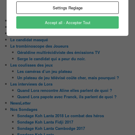
Les Z’Amours
Settings Reglage
N’oubliez Pas Les Paroles
Tout le monde veut prendre sa place
Chaine Youtube
Accept all - Accepter Tout
Contact
Il était une fois ….
Le candidat masqué
Le trombinoscope des Joueurs
Géraldine multirécidiviste des émissions TV
Serge le candidat qui a peur du noir.
Les coulisses des jeux
Les caméras d’un jeu plateau
Un plateau de jeu télévisé coûte cher, mais pourquoi ?
Les interviews de Lora
Quand Lora rencontre Aline elles parlent de quoi ?
Quand Lora papote avec Franck, ils parlent de quoi ?
NewsLetter
Nos Sondages
Sondage Koh Lanta 2018 Le combat des héros
Sondage Koh Lanta Fidji 2017
Sondage Koh Lanta Cambodge 2017
Sondage Koh Lanta