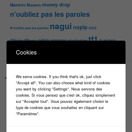
money drop
Maestro
Masters
n'oubliez pas les paroles
nagui
noplp
nrj12
N'oubliez pas les paroles
tf1
pékin express
Olivier Minne
révélation
TLMVPSP
tournage
tv
W9
Cookies
PAGES
We serve cookies. If you think that's ok, just click
Castings
"Accept all". You can also choose what kind of cookies
C’est quoi un casteur ?
you want by clicking "Settings". Nous servons des
C’est quoi un directeur de casting ?
cookies. Si vous pensez que c'est ok, cliquez simplement
Harry
sur "Accepter tout". Vous pouvez également choisir le
Motus
type de cookies que vous souhaitez en cliquant sur
Slam
"Paramètres".
C’est quoi un casting ?
Tous les castings
Les 12 coups de midi