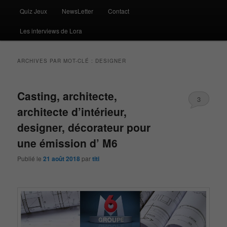
Quiz Jeux
NewsLetter
Contact
Les interviews de Lora
ARCHIVES PAR MOT-CLÉ :
DESIGNER
Casting, architecte,
3
architecte d’intérieur,
designer, décorateur pour
une émission d’ M6
Publié le
21 août 2018
par
titi