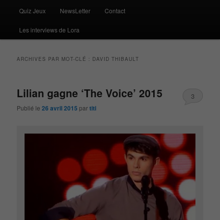
Quiz Jeux
NewsLetter
Contact
Les interviews de Lora
ARCHIVES PAR MOT-CLÉ :
DAVID THIBAULT
Lilian gagne ‘The Voice’ 2015
3
Publié le
26 avril 2015
par
titi