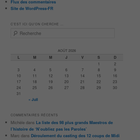
Flux des commentaires
Site de WordPress-FR
C’EST ICI QU’ON CHERCHE …
R
e
c
h
AOÛT 2026
e
L
M
M
J
V
S
D
r
1
2
c
3
4
5
6
7
8
9
h
10
11
12
13
14
15
16
e
17
18
19
20
21
22
23
24
25
26
27
28
29
30
31
« Juil
COMMENTAIRES RÉCENTS
Michèle
dans
La liste des 98 plus grands Maestros de
l’histoire de ‘N’oubliez pas les Paroles’
Marc
dans
Déroulement du casting des 12 coups de Midi