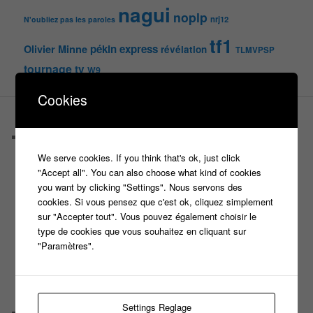
nagui
noplp
nrj12
N'oubliez pas les paroles
tf1
pékin express
Olivier Minne
révélation
TLMVPSP
tournage
tv
W9
Cookies
PAGES
Castings
C’est quoi un casteur ?
We serve cookies. If you think that's ok, just click
C’est quoi un directeur de casting ?
"Accept all". You can also choose what kind of cookies
Harry
you want by clicking "Settings". Nous servons des
Motus
cookies. Si vous pensez que c'est ok, cliquez simplement
Slam
sur "Accepter tout". Vous pouvez également choisir le
C’est quoi un casting ?
type de cookies que vous souhaitez en cliquant sur
Tous les castings
"Paramètres".
Les 12 coups de midi
Les Z’Amours
N’oubliez Pas Les Paroles
Tout le monde veut prendre sa place
Settings Reglage