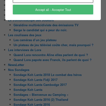
Chaine Youtube
Contact
Accept all - Accepter Tout
Il était une fois ….
Le candidat masqué
Le trombinoscope des Joueurs
Géraldine multirécidiviste des émissions TV
Serge le candidat qui a peur du noir.
Les coulisses des jeux
Les caméras d’un jeu plateau
Un plateau de jeu télévisé coûte cher, mais pourquoi ?
Les interviews de Lora
Quand Lora rencontre Aline elles parlent de quoi ?
Quand Lora papote avec Franck, ils parlent de quoi ?
NewsLetter
Nos Sondages
Sondage Koh Lanta 2018 Le combat des héros
Sondage Koh Lanta Fidji 2017
Sondage Koh Lanta Cambodge 2017
Sondage Koh Lanta
Sondages « Bienvenue au Camping »
Sondage Koh Lanta 2016 (2) Thailand
Sondage Koh Lanta 2016