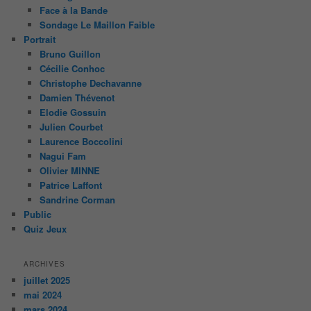
Face à la Bande
Sondage Le Maillon Faible
Portrait
Bruno Guillon
Cécilie Conhoc
Christophe Dechavanne
Damien Thévenot
Elodie Gossuin
Julien Courbet
Laurence Boccolini
Nagui Fam
Olivier MINNE
Patrice Laffont
Sandrine Corman
Public
Quiz Jeux
ARCHIVES
juillet 2025
mai 2024
mars 2024