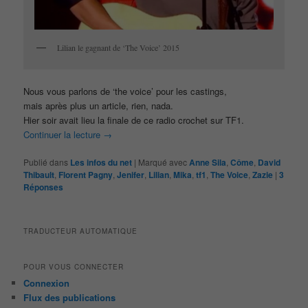
Lilian le gagnant de ‘The Voice’ 2015
Nous vous parlons de ‘the voice’ pour les castings,
mais après plus un article, rien, nada.
Hier soir avait lieu la finale de ce radio crochet sur TF1.
Continuer la lecture
→
Publié dans
Les infos du net
|
Marqué avec
Anne Sila
,
Côme
,
David
Thibault
,
Florent Pagny
,
Jenifer
,
Lilian
,
Mika
,
tf1
,
The Voice
,
Zazie
|
3
Réponses
TRADUCTEUR AUTOMATIQUE
POUR VOUS CONNECTER
Connexion
Flux des publications