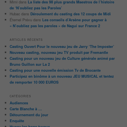
Mimi
dans
La liste des 98 plus grands Maestros de l’histoire
de ‘N’oubliez pas les Paroles’
Hubac
dans
Déroulement du casting des 12 coups de Midi
Éternel Prévu
dans
Les conseils d’Arsène pour gagner à
« N’oubliez pas les paroles » de Nagui sur France 2
ARTICLES RÉCENTS
Casting Ouvert Pour le nouveau jeu de Jarry ‘The Imposter’
Nouveau casting, nouveau jeu TV produit par Fremantle
Casting pour un nouveau jeu de Culture générale animé par
Bruno Guillon sur La 2
Casting pour une nouvelle émission Tv de Brocante
Participez en binôme à un nouveau JEU MUSICAL et tentez
de remporter 10 000 EUROS
CATÉGORIES
Audiences
Carte Blanche à …
Détournement du jour
Enquête
Huggy les bons tuyaux