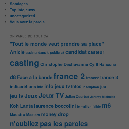
Sondages
Top Infojeuxtv
uncategorized
Vous avez la parole
ON PARLE DE TOUT ÇA !
"Tout le monde veut prendre sa place"
candidat
Article
casteur
assister dans le public
c8
casting
Christophe Dechavanne
Cyril Hanouna
france 2
d8
Face à la bande
france 3
france2
info jeux tv
Infos
indiscrétions
jeu
info
Inscription
Jeux TV
Jeux
jeu tv
Julien Courbet
Jérémy Michalak
m6
Koh Lanta
laurence boccolini
le maillon faible
money drop
Maestro
Masters
n'oubliez pas les paroles