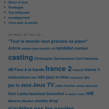
Quizz et jeux
Sondages
Top Infojeuxtv
uncategorized
Vous avez la parole
ON PARLE DE TOUT ÇA !
"Tout le monde veut prendre sa place"
candidat
Article
casteur
assister dans le public
c8
casting
Christophe Dechavanne
Cyril Hanouna
france 2
d8
Face à la bande
france 3
france2
info jeux tv
Infos
indiscrétions
jeu
info
Inscription
Jeux TV
Jeux
jeu tv
Julien Courbet
Jérémy Michalak
m6
Koh Lanta
laurence boccolini
le maillon faible
money drop
Maestro
Masters
n'oubliez pas les paroles