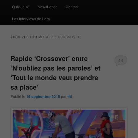
Quiz Jeux
NewsLetter
Contact
Les interviews de Lora
ARCHIVES PAR MOT-CLÉ :
CROSSOVER
Rapide ‘Crossover’ entre
14
‘N’oubliez pas les paroles’ et
‘Tout le monde veut prendre
sa place’
Publié le
16 septembre 2015
par
titi