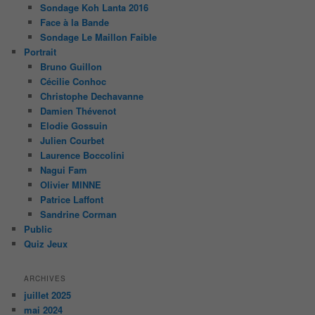
Sondage Koh Lanta 2016
Face à la Bande
Sondage Le Maillon Faible
Portrait
Bruno Guillon
Cécilie Conhoc
Christophe Dechavanne
Damien Thévenot
Elodie Gossuin
Julien Courbet
Laurence Boccolini
Nagui Fam
Olivier MINNE
Patrice Laffont
Sandrine Corman
Public
Quiz Jeux
ARCHIVES
juillet 2025
mai 2024