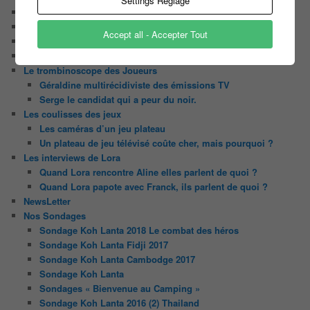
Settings Reglage
Chaine Youtube
Contact
Accept all - Accepter Tout
Il était une fois ….
Le candidat masqué
Le trombinoscope des Joueurs
Géraldine multirécidiviste des émissions TV
Serge le candidat qui a peur du noir.
Les coulisses des jeux
Les caméras d’un jeu plateau
Un plateau de jeu télévisé coûte cher, mais pourquoi ?
Les interviews de Lora
Quand Lora rencontre Aline elles parlent de quoi ?
Quand Lora papote avec Franck, ils parlent de quoi ?
NewsLetter
Nos Sondages
Sondage Koh Lanta 2018 Le combat des héros
Sondage Koh Lanta Fidji 2017
Sondage Koh Lanta Cambodge 2017
Sondage Koh Lanta
Sondages « Bienvenue au Camping »
Sondage Koh Lanta 2016 (2) Thailand