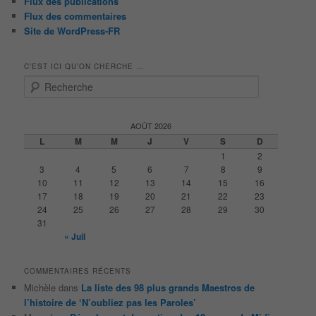
Flux des publications
Flux des commentaires
Site de WordPress-FR
C’EST ICI QU’ON CHERCHE …
R
e
c
h
AOÛT 2026
e
L
M
M
J
V
S
D
r
1
2
c
3
4
5
6
7
8
9
h
10
11
12
13
14
15
16
e
17
18
19
20
21
22
23
24
25
26
27
28
29
30
31
« Juil
COMMENTAIRES RÉCENTS
Michèle
dans
La liste des 98 plus grands Maestros de
l’histoire de ‘N’oubliez pas les Paroles’