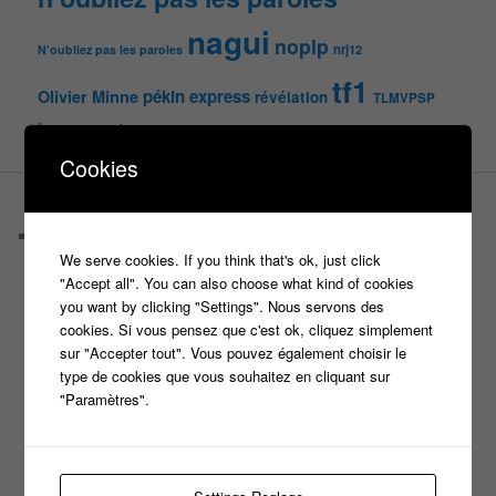
nagui
noplp
nrj12
N'oubliez pas les paroles
tf1
pékin express
Olivier Minne
révélation
TLMVPSP
tournage
tv
W9
Cookies
PAGES
Castings
We serve cookies. If you think that's ok, just click
C’est quoi un casteur ?
"Accept all". You can also choose what kind of cookies
C’est quoi un directeur de casting ?
you want by clicking "Settings". Nous servons des
Harry
cookies. Si vous pensez que c'est ok, cliquez simplement
Motus
sur "Accepter tout". Vous pouvez également choisir le
Slam
type de cookies que vous souhaitez en cliquant sur
C’est quoi un casting ?
"Paramètres".
Tous les castings
Les 12 coups de midi
Les Z’Amours
N’oubliez Pas Les Paroles
Tout le monde veut prendre sa place