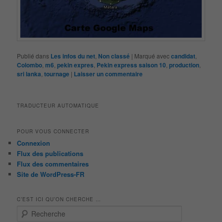
Publié dans
Les infos du net
,
Non classé
|
Marqué avec
candidat
,
Colombo
,
m6
,
pekin expres
,
Pekin express saison 10
,
production
,
sri lanka
,
tournage
|
Laisser un commentaire
TRADUCTEUR AUTOMATIQUE
POUR VOUS CONNECTER
Connexion
Flux des publications
Flux des commentaires
Site de WordPress-FR
C’EST ICI QU’ON CHERCHE …
R
e