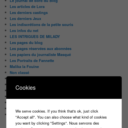
Le journal de bord du Blog
Les articles de Lora
Les derniers castings
Les derniers Jeux
Les indiscrétions de la petite souris
Les infos du net
LES INTRIGUES DE MILADY
Les pages du blog
Les pages réservées aux abonnées
Les papiers du journaliste Masqué
Les Portraits de Fannette
Malika la Fouine
Non classé
On a testé pour vous
Public aux enregistrements
Cookies
Quizz et jeux
Sondages
Top Infojeuxtv
uncategorized
We serve cookies. If you think that's ok, just click
Vous avez la parole
"Accept all". You can also choose what kind of cookies
you want by clicking "Settings". Nous servons des