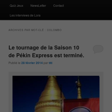
Quiz Jeux
NewsLetter
Contact
Les interviews de Lora
ARCHIVES PAR MOT-CLÉ :
COLOMBO
Le tournage de la Saison 10
de Pékin Express est terminé.
Publié le
28 février 2014
par
titi