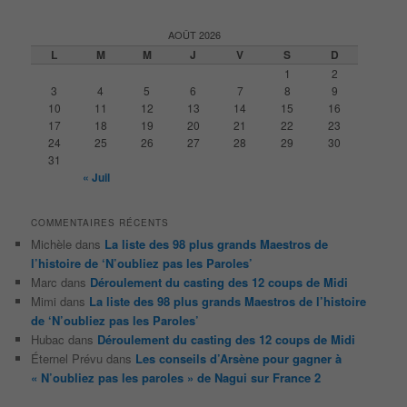
c
h
AOÛT 2026
e
L
M
M
J
V
S
D
r
1
2
c
3
4
5
6
7
8
9
h
10
11
12
13
14
15
16
e
17
18
19
20
21
22
23
24
25
26
27
28
29
30
31
« Juil
COMMENTAIRES RÉCENTS
Michèle
dans
La liste des 98 plus grands Maestros de
l’histoire de ‘N’oubliez pas les Paroles’
Marc
dans
Déroulement du casting des 12 coups de Midi
Mimi
dans
La liste des 98 plus grands Maestros de l’histoire
de ‘N’oubliez pas les Paroles’
Hubac
dans
Déroulement du casting des 12 coups de Midi
Éternel Prévu
dans
Les conseils d’Arsène pour gagner à
« N’oubliez pas les paroles » de Nagui sur France 2