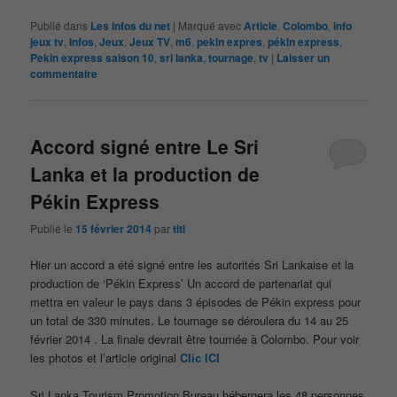
Publié dans
Les infos du net
|
Marqué avec
Article
,
Colombo
,
info
jeux tv
,
Infos
,
Jeux
,
Jeux TV
,
m6
,
pekin expres
,
pékin express
,
Pekin express saison 10
,
sri lanka
,
tournage
,
tv
|
Laisser un
commentaire
Accord signé entre Le Sri
Lanka et la production de
Pékin Express
Publié le
15 février 2014
par
titi
Hier un accord a été signé entre les autorités Sri Lankaise et la
production de ‘Pékin Express’ Un accord de partenariat qui
mettra en valeur le pays dans 3 épisodes de Pékin express pour
un total de 330 minutes. Le tournage se déroulera du 14 au 25
février 2014 . La finale devrait être tournée à Colombo. Pour voir
les photos et l’article original
Clic ICI
Sri Lanka Tourism Promotion Bureau hébergera les 48 personnes