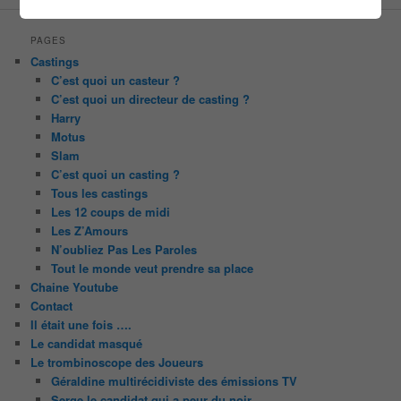
PAGES
Castings
C’est quoi un casteur ?
C’est quoi un directeur de casting ?
Harry
Motus
Slam
C’est quoi un casting ?
Tous les castings
Les 12 coups de midi
Les Z’Amours
N’oubliez Pas Les Paroles
Tout le monde veut prendre sa place
Chaine Youtube
Contact
Il était une fois ….
Le candidat masqué
Le trombinoscope des Joueurs
Géraldine multirécidiviste des émissions TV
Serge le candidat qui a peur du noir.