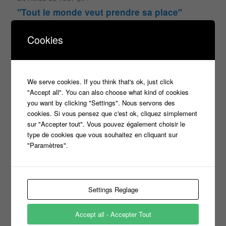
"Tout le monde veut prendre sa place"
candidat
Article
casteur
assister dans le public
c8
Cookies
casting
Christophe Dechavanne
Cyril Hanouna
france 2
d8
Face à la bande
france 3
france2
We serve cookies. If you think that's ok, just click
info jeux tv
Infos
indiscrétions
jeu
info
Inscription
"Accept all". You can also choose what kind of cookies
Jeux TV
Jeux
jeu tv
you want by clicking "Settings". Nous servons des
Julien Courbet
Jérémy Michalak
cookies. Si vous pensez que c'est ok, cliquez simplement
m6
Koh Lanta
laurence boccolini
le maillon faible
sur "Accepter tout". Vous pouvez également choisir le
money drop
type de cookies que vous souhaitez en cliquant sur
Maestro
Masters
"Paramètres".
n'oubliez pas les paroles
nagui
noplp
nrj12
N'oubliez pas les paroles
tf1
Settings Reglage
pékin express
Olivier Minne
révélation
TLMVPSP
tournage
tv
W9
Accept all - Accepter Tout