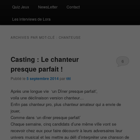
Quiz Jeux
NewsLetter
Contact
Les interviews de Lora
ARCHIVES PAR MOT-CLÉ :
CHANTEUSE
Casting : Le chanteur
6
presque parfait !
Publié le
5 septembre 2014
par
titi
Après une longue vie ‘un Dîner presque parfait’,
voila une déclinaison version chanteur…
Enfin pas chanteur pro, plus chanteur amateur qui a envie de
jouer,
Comme dans ‘un dîner presque parfait’
Chaque semaine, cinq candidats d’une même ville vont se
recevoir chez eux pour faire découvrir à leurs adversaires leur
univers musical et les mettre au défi d’interpréter une chanson de