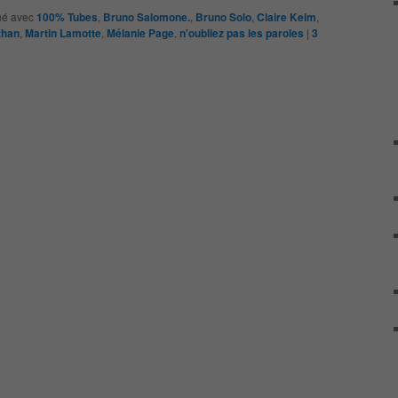
é avec
100% Tubes
,
Bruno Salomone.
,
Bruno Solo
,
Claire Keim
,
than
,
Martin Lamotte
,
Mélanie Page
,
n'oubliez pas les paroles
|
3