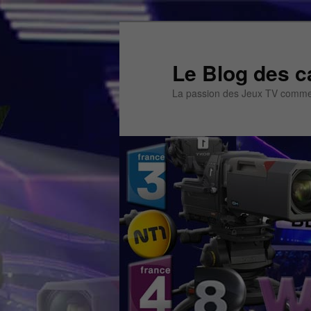
Aller
Aller
au
au
contenu
contenu
Le Blog des c
principal
secondaire
La passion des Jeux TV commen