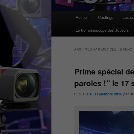
Menu
Accueil
Castings
Les co
principal
Le trombinoscope des Joueurs
ARCHIVES PAR MOT-CLÉ :
BRUNO 
Prime spécial de
paroles !” le 17
Publié le
16 septembre 2016
par
Hu