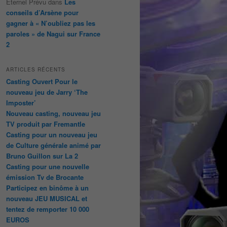
Éternel Prévu
dans
Les
conseils d’Arsène pour
gagner à « N’oubliez pas les
paroles » de Nagui sur France
2
ARTICLES RÉCENTS
Casting Ouvert Pour le
nouveau jeu de Jarry ‘The
Imposter’
Nouveau casting, nouveau jeu
TV produit par Fremantle
Casting pour un nouveau jeu
de Culture générale animé par
Bruno Guillon sur La 2
Casting pour une nouvelle
émission Tv de Brocante
Participez en binôme à un
nouveau JEU MUSICAL et
tentez de remporter 10 000
EUROS