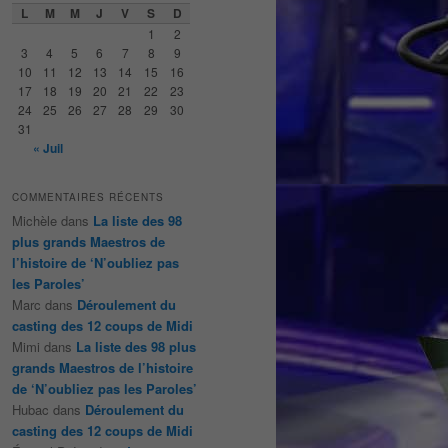
e
L
M
M
J
V
S
D
r
1
2
c
3
4
5
6
7
8
9
h
10
11
12
13
14
15
16
e
17
18
19
20
21
22
23
24
25
26
27
28
29
30
31
« Juil
COMMENTAIRES RÉCENTS
Michèle
dans
La liste des 98
plus grands Maestros de
l’histoire de ‘N’oubliez pas
les Paroles’
Marc
dans
Déroulement du
casting des 12 coups de Midi
Mimi
dans
La liste des 98 plus
grands Maestros de l’histoire
de ‘N’oubliez pas les Paroles’
Hubac
dans
Déroulement du
casting des 12 coups de Midi