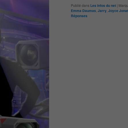
Publié dans
Les infos du net
|
Marqu
Emma Daumas
,
Jarry
,
Joyce Jona
Réponses