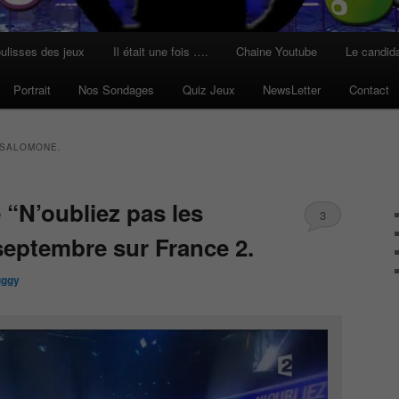
ulisses des jeux
Il était une fois ….
Chaine Youtube
Le candid
Portrait
Nos Sondages
Quiz Jeux
NewsLetter
Contact
SALOMONE.
 “N’oubliez pas les
3
 septembre sur France 2.
ggy