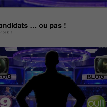
andidats … ou pas !
ce ici !