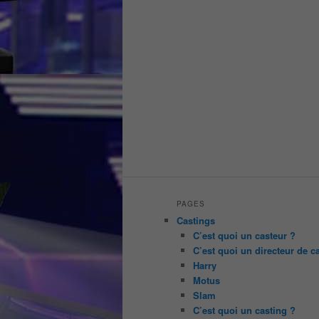
PAGES
Castings
C’est quoi un casteur ?
C’est quoi un directeur de c
Harry
Motus
Slam
C’est quoi un casting ?