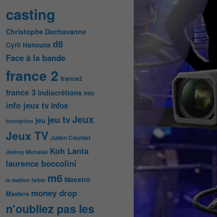
casting
Christophe Dechavanne
d8
Cyril Hanouna
Face à la bande
france 2
france2
france 3
indiscrétions
info
info jeux tv
Infos
Jeux
jeu tv
jeu
Inscription
Jeux TV
Julien Courbet
Koh Lanta
Jérémy Michalak
laurence boccolini
m6
Maestro
le maillon faible
money drop
Masters
n'oubliez pas les