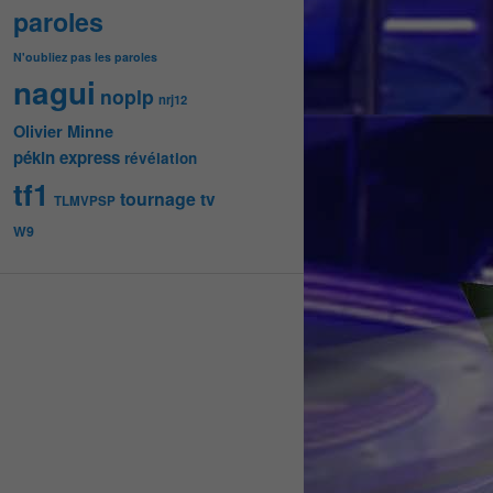
paroles
N'oubliez pas les paroles
nagui
noplp
nrj12
Olivier Minne
pékin express
révélation
tf1
tournage
tv
TLMVPSP
W9