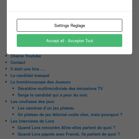
Motus
Slam
C’est quoi un casting ?
Tous les castings
Settings Reglage
Les 12 coups de midi
Les Z’Amours
Accept all - Accepter Tout
N’oubliez Pas Les Paroles
Tout le monde veut prendre sa place
Chaine Youtube
Contact
Il était une fois ….
Le candidat masqué
Le trombinoscope des Joueurs
Géraldine multirécidiviste des émissions TV
Serge le candidat qui a peur du noir.
Les coulisses des jeux
Les caméras d’un jeu plateau
Un plateau de jeu télévisé coûte cher, mais pourquoi ?
Les interviews de Lora
Quand Lora rencontre Aline elles parlent de quoi ?
Quand Lora papote avec Franck, ils parlent de quoi ?