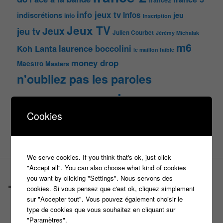
france2
info jeux tv
Infos
indiscrétions
jeu
info
Inscription
Jeux TV
Jeux
jeu tv
Julien Courbet
Jérémy Michalak
m6
Koh Lanta
laurence boccolini
le maillon faible
money drop
Maestro
Masters
n'oubliez pas les paroles
nagui
noplp
nrj12
N'oubliez pas les paroles
Cookies
tf1
pékin express
Olivier Minne
révélation
TLMVPSP
tournage
tv
W9
We serve cookies. If you think that's ok, just click
"Accept all". You can also choose what kind of cookies
PAGES
you want by clicking "Settings". Nous servons des
Castings
cookies. Si vous pensez que c'est ok, cliquez simplement
C’est quoi un casteur ?
sur "Accepter tout". Vous pouvez également choisir le
C’est quoi un directeur de casting ?
type de cookies que vous souhaitez en cliquant sur
Harry
"Paramètres".