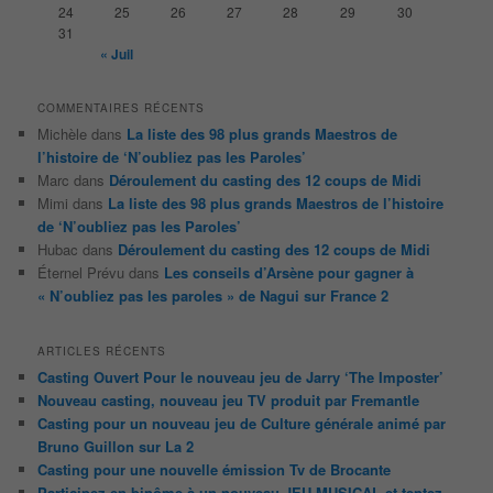
24
25
26
27
28
29
30
31
« Juil
COMMENTAIRES RÉCENTS
Michèle
dans
La liste des 98 plus grands Maestros de
l’histoire de ‘N’oubliez pas les Paroles’
Marc
dans
Déroulement du casting des 12 coups de Midi
Mimi
dans
La liste des 98 plus grands Maestros de l’histoire
de ‘N’oubliez pas les Paroles’
Hubac
dans
Déroulement du casting des 12 coups de Midi
Éternel Prévu
dans
Les conseils d’Arsène pour gagner à
« N’oubliez pas les paroles » de Nagui sur France 2
ARTICLES RÉCENTS
Casting Ouvert Pour le nouveau jeu de Jarry ‘The Imposter’
Nouveau casting, nouveau jeu TV produit par Fremantle
Casting pour un nouveau jeu de Culture générale animé par
Bruno Guillon sur La 2
Casting pour une nouvelle émission Tv de Brocante
Participez en binôme à un nouveau JEU MUSICAL et tentez