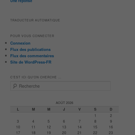
Une
réponse
TRADUCTEUR AUTOMATIQUE
POUR VOUS CONNECTER
Connexion
Flux des publications
Flux des commentaires
Site de WordPress-FR
C’EST ICI QU’ON CHERCHE …
R
e
c
h
AOÛT 2026
e
L
M
M
J
V
S
D
r
1
2
c
3
4
5
6
7
8
9
h
10
11
12
13
14
15
16
e
17
18
19
20
21
22
23