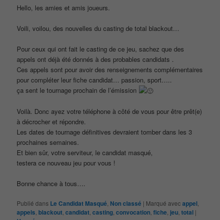
Hello, les amies et amis joueurs.
Voili, voilou, des nouvelles du casting de total blackout…
Pour ceux qui ont fait le casting de ce jeu, sachez que des
appels ont déjà été donnés à des probables candidats .
Ces appels sont pour avoir des renseignements complémentaires
pour compléter leur fiche candidat… passion, sport…..
ça sent le tournage prochain de l’émission
Voilà. Donc ayez votre téléphone à côté de vous pour être prêt(e)
à décrocher et répondre.
Les dates de tournage définitives devraient tomber dans les 3
prochaines semaines.
Et bien sûr, votre serviteur, le candidat masqué,
testera ce nouveau jeu pour vous !
Bonne chance à tous….
Publié dans
Le Candidat Masqué
,
Non classé
|
Marqué avec
appel
,
appels
,
blackout
,
candidat
,
casting
,
convocation
,
fiche
,
jeu
,
total
|