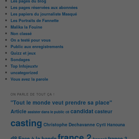
Les pages du blog
Les pages réservées aux abonnées
Les papiers du journaliste Masqué
Les Portraits de Fannette
Malika la Fouine
Non classé
On a testé pour vous
Public aux enregistrements
Quizz et jeux
Sondages
Top Infojeuxtv
uncategorized
Vous avez la parole
ON PARLE DE TOUT ÇA !
"Tout le monde veut prendre sa place"
candidat
Article
casteur
assister dans le public
c8
casting
Christophe Dechavanne
Cyril Hanouna
france 2
d8
Face à la bande
france 3