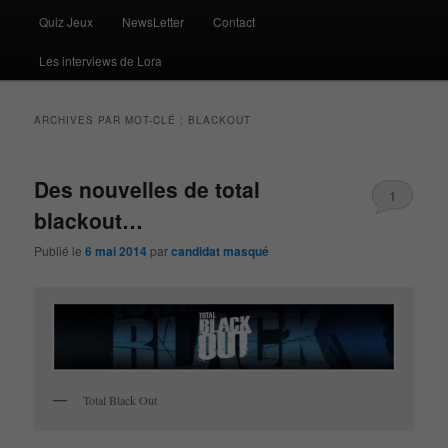
Quiz Jeux
NewsLetter
Contact
Les interviews de Lora
ARCHIVES PAR MOT-CLÉ :
BLACKOUT
Des nouvelles de total
1
blackout…
Publié le
6 mai 2014
par
candidat masqué
Total Black Out