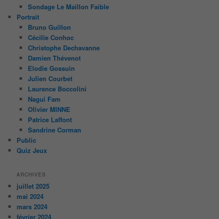
Sondage Le Maillon Faible
Portrait
Bruno Guillon
Cécilie Conhoc
Christophe Dechavanne
Damien Thévenot
Elodie Gossuin
Julien Courbet
Laurence Boccolini
Nagui Fam
Olivier MINNE
Patrice Laffont
Sandrine Corman
Public
Quiz Jeux
ARCHIVES
juillet 2025
mai 2024
mars 2024
février 2024