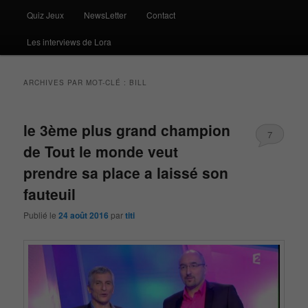
Quiz Jeux
NewsLetter
Contact
Les interviews de Lora
ARCHIVES PAR MOT-CLÉ :
BILL
le 3ème plus grand champion
7
de Tout le monde veut
prendre sa place a laissé son
fauteuil
Publié le
24 août 2016
par
titi