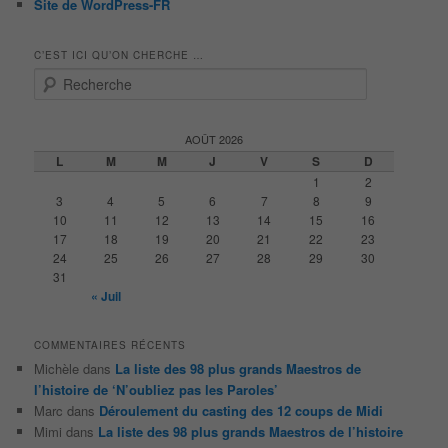
Site de WordPress-FR
C’EST ICI QU’ON CHERCHE …
R
e
c
h
AOÛT 2026
e
L
M
M
J
V
S
D
r
1
2
c
3
4
5
6
7
8
9
h
10
11
12
13
14
15
16
e
17
18
19
20
21
22
23
24
25
26
27
28
29
30
31
« Juil
COMMENTAIRES RÉCENTS
Michèle
dans
La liste des 98 plus grands Maestros de
l’histoire de ‘N’oubliez pas les Paroles’
Marc
dans
Déroulement du casting des 12 coups de Midi
Mimi
dans
La liste des 98 plus grands Maestros de l’histoire