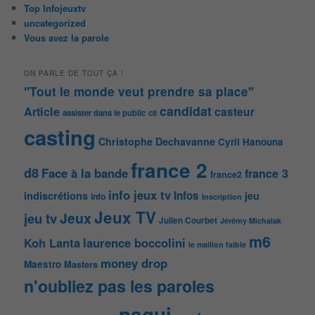
Top Infojeuxtv
uncategorized
Vous avez la parole
ON PARLE DE TOUT ÇA !
"Tout le monde veut prendre sa place"
candidat
Article
casteur
assister dans le public
c8
casting
Christophe Dechavanne
Cyril Hanouna
france 2
d8
Face à la bande
france 3
france2
info jeux tv
Infos
indiscrétions
jeu
info
Inscription
Jeux TV
Jeux
jeu tv
Julien Courbet
Jérémy Michalak
m6
Koh Lanta
laurence boccolini
le maillon faible
money drop
Maestro
Masters
n'oubliez pas les paroles
nagui