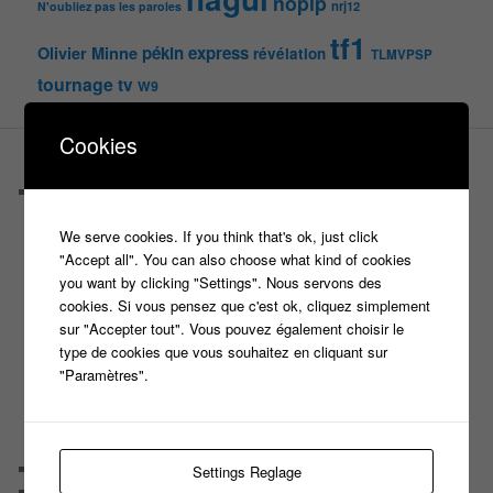
noplp
nrj12
N'oubliez pas les paroles
tf1
pékin express
Olivier Minne
révélation
TLMVPSP
tournage
tv
W9
Cookies
PAGES
Castings
C’est quoi un casteur ?
We serve cookies. If you think that's ok, just click
C’est quoi un directeur de casting ?
"Accept all". You can also choose what kind of cookies
Harry
you want by clicking "Settings". Nous servons des
Motus
cookies. Si vous pensez que c'est ok, cliquez simplement
Slam
sur "Accepter tout". Vous pouvez également choisir le
C’est quoi un casting ?
type de cookies que vous souhaitez en cliquant sur
Tous les castings
"Paramètres".
Les 12 coups de midi
Les Z’Amours
N’oubliez Pas Les Paroles
Tout le monde veut prendre sa place
Chaine Youtube
Settings Reglage
Contact