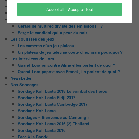
Il était une fois ….
Accept all - Accepter Tout
Le candidat masqué
Le trombinoscope des Joueurs
Géraldine multirécidiviste des émissions TV
Serge le candidat qui a peur du noir.
Les coulisses des jeux
Les caméras d’un jeu plateau
Un plateau de jeu télévisé coûte cher, mais pourquoi ?
Les interviews de Lora
Quand Lora rencontre Aline elles parlent de quoi ?
Quand Lora papote avec Franck, ils parlent de quoi ?
NewsLetter
Nos Sondages
Sondage Koh Lanta 2018 Le combat des héros
Sondage Koh Lanta Fidji 2017
Sondage Koh Lanta Cambodge 2017
Sondage Koh Lanta
Sondages « Bienvenue au Camping »
Sondage Koh Lanta 2016 (2) Thailand
Sondage Koh Lanta 2016
Face à la Bande