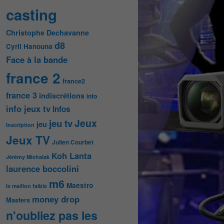
casting
Christophe Dechavanne
d8
Cyril Hanouna
Face à la bande
france 2
france2
france 3
indiscrétions
info
info jeux tv
Infos
Jeux
jeu tv
jeu
Inscription
Jeux TV
Julien Courbet
Koh Lanta
Jérémy Michalak
laurence boccolini
m6
Maestro
le maillon faible
money drop
Masters
n'oubliez pas les