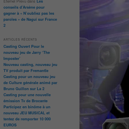
Éternel Prévu
dans
Les
conseils d’Arsène pour
gagner à « N’oubliez pas les
paroles » de Nagui sur France
2
ARTICLES RÉCENTS
Casting Ouvert Pour le
nouveau jeu de Jarry ‘The
Imposter’
Nouveau casting, nouveau jeu
TV produit par Fremantle
Casting pour un nouveau jeu
de Culture générale animé par
Bruno Guillon sur La 2
Casting pour une nouvelle
émission Tv de Brocante
Participez en binôme à un
nouveau JEU MUSICAL et
tentez de remporter 10 000
EUROS