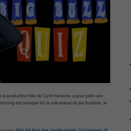
e la production H2o de Cyril Hanouna, a pour petit nom
orming est presque fini la mécanique du jeu finalisée, le
qué avec
BBQ
,
Big Buzz Quiz
,
Camille Combal
,
Cyril Hanouna
,
d8
,