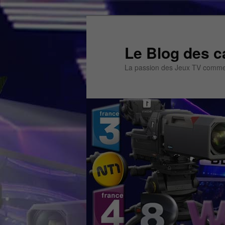
Aller
Aller
au
au
contenu
contenu
Le Blog des c
principal
secondaire
La passion des Jeux TV commen