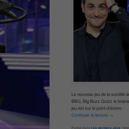
Le nouveau jeu de la société d
BBQ, Big Buzz Quizz le brainst
jeu est sur le point d’éclore.
Continuer la lecture
→
Publié dans
Les derniers Jeux
|
Mar