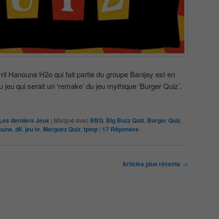
ril Hanouna H2o qui fait partie du groupe Banijay est en
 jeu qui serait un ‘remake’ du jeu mythique ‘Burger Quiz’.
Les derniers Jeux
|
Marqué avec
BBQ
,
Big Buzz Quiz
,
Burger Quiz
,
nouna
,
d8
,
jeu tv
,
Merguez Quiz
,
tpmp
|
17
Réponses
Articles plus récents
→