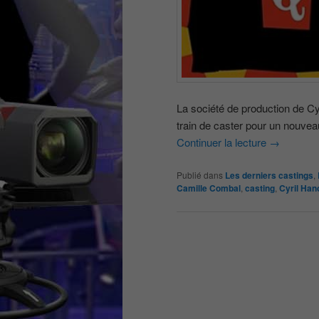
La société de production de Cy
train de caster pour un nouveau
Continuer la lecture
→
Publié dans
Les derniers castings
,
Camille Combal
,
casting
,
Cyril Ha
Navigation
des
articles