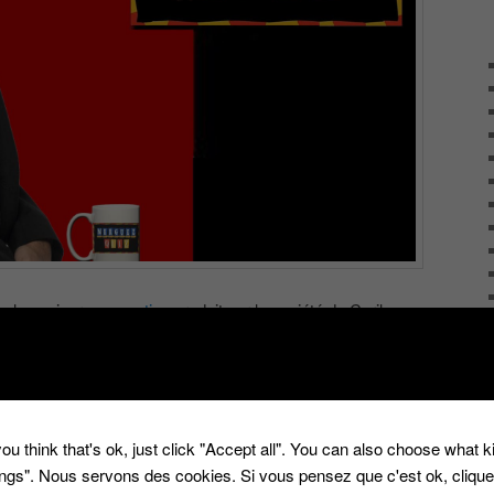
uelques jours un
casting
produit par la société de Cyril
→
é avec
'Touche pas à mon poste'
,
BBQ
,
Big Buzz Quiz
,
Camille
1
Réponses
ou think that's ok, just click "Accept all". You can also choose what 
tings". Nous servons des cookies. Si vous pensez que c'est ok, cliqu