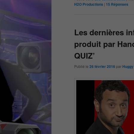
H2O Productions
|
15
Réponses
Les dernières i
produit par Ha
QUIZ’
Publié le
26 février 2016
par
Huggy