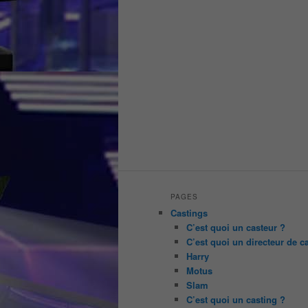
PAGES
Castings
C’est quoi un casteur ?
C’est quoi un directeur de c
Harry
Motus
Slam
C’est quoi un casting ?