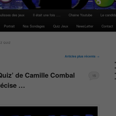
ulisses des jeux
Il était une fois ….
Chaine Youtube
Le candid
Portrait
Nos Sondages
Quiz Jeux
NewsLetter
Contact
ZZ QUIZ
Articles plus récents
→
uiz’ de Camille Combal
15
récise …