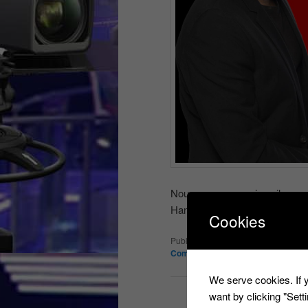
Nous vous annoncions il y a q
Hanouna.
Continuer la lecture
Cookies
Publié dans
Les infos du net
|
Marqu
Combal
,
casting
,
Cyril Hanouna
|
2
We serve cookies. If y
want by clicking "Set