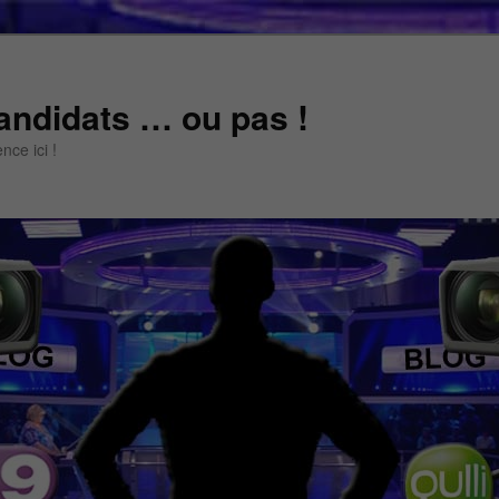
andidats … ou pas !
ce ici !