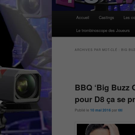
Menu
Accueil
Castings
Les co
principal
Le trombinoscope des Joueurs
ARCHIVES PAR MOT-CLÉ :
BIG BU
Navigation
des
articles
BBQ ‘Big Buzz Q
pour D8 ça se p
Publié le
10 mai 2016
par
titi