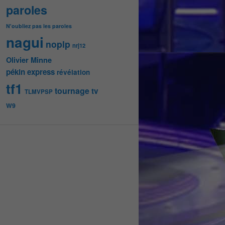
paroles
N'oubliez pas les paroles
nagui
noplp
nrj12
Olivier Minne
pékin express
révélation
tf1
tournage
tv
TLMVPSP
W9