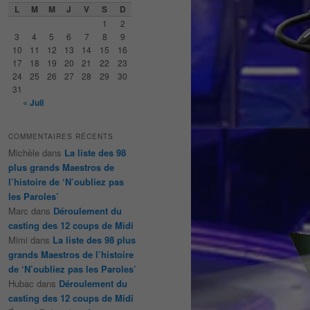
e
L
M
M
J
V
S
D
r
1
2
c
3
4
5
6
7
8
9
h
10
11
12
13
14
15
16
e
17
18
19
20
21
22
23
24
25
26
27
28
29
30
31
« Juil
COMMENTAIRES RÉCENTS
Michèle
dans
La liste des 98
plus grands Maestros de
l’histoire de ‘N’oubliez pas
les Paroles’
Marc
dans
Déroulement du
casting des 12 coups de Midi
Mimi
dans
La liste des 98 plus
grands Maestros de l’histoire
de ‘N’oubliez pas les Paroles’
Hubac
dans
Déroulement du
casting des 12 coups de Midi