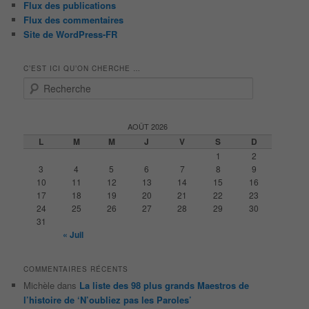
Flux des publications
Flux des commentaires
Site de WordPress-FR
C’EST ICI QU’ON CHERCHE …
R
e
c
h
AOÛT 2026
e
L
M
M
J
V
S
D
r
1
2
c
3
4
5
6
7
8
9
h
10
11
12
13
14
15
16
e
17
18
19
20
21
22
23
24
25
26
27
28
29
30
31
« Juil
COMMENTAIRES RÉCENTS
Michèle
dans
La liste des 98 plus grands Maestros de
l’histoire de ‘N’oubliez pas les Paroles’