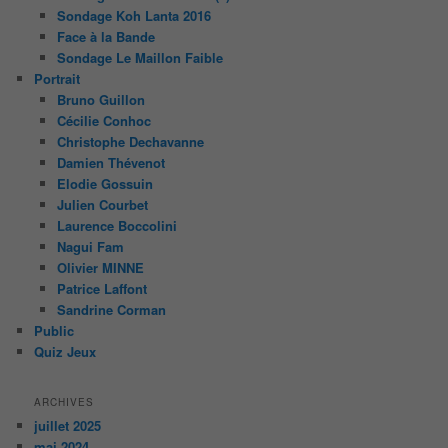
Sondage Koh Lanta 2016
Face à la Bande
Sondage Le Maillon Faible
Portrait
Bruno Guillon
Cécilie Conhoc
Christophe Dechavanne
Damien Thévenot
Elodie Gossuin
Julien Courbet
Laurence Boccolini
Nagui Fam
Olivier MINNE
Patrice Laffont
Sandrine Corman
Public
Quiz Jeux
ARCHIVES
juillet 2025
mai 2024