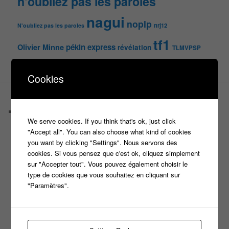
n'oubliez pas les paroles
nagui
noplp
nrj12
N'oubliez pas les paroles
tf1
pékin express
Olivier Minne
révélation
TLMVPSP
tournage
tv
W9
Cookies
PAGES
Castings
We serve cookies. If you think that's ok, just click
C’est quoi un casteur ?
"Accept all". You can also choose what kind of cookies
C’est quoi un directeur de casting ?
you want by clicking "Settings". Nous servons des
Harry
cookies. Si vous pensez que c'est ok, cliquez simplement
Motus
sur "Accepter tout". Vous pouvez également choisir le
Slam
type de cookies que vous souhaitez en cliquant sur
C’est quoi un casting ?
"Paramètres".
Tous les castings
Les 12 coups de midi
Les Z’Amours
N’oubliez Pas Les Paroles