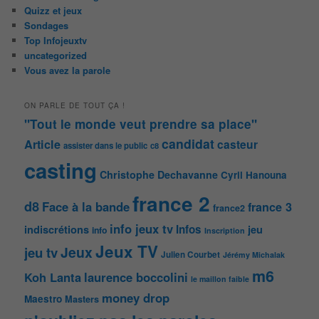
Quizz et jeux
Sondages
Top Infojeuxtv
uncategorized
Vous avez la parole
ON PARLE DE TOUT ÇA !
"Tout le monde veut prendre sa place"
candidat
Article
casteur
assister dans le public
c8
casting
Christophe Dechavanne
Cyril Hanouna
france 2
d8
Face à la bande
france 3
france2
info jeux tv
Infos
indiscrétions
jeu
info
Inscription
Jeux TV
Jeux
jeu tv
Julien Courbet
Jérémy Michalak
m6
Koh Lanta
laurence boccolini
le maillon faible
money drop
Maestro
Masters