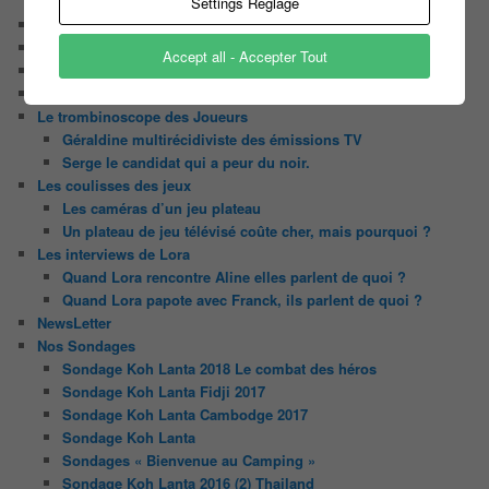
Tout le monde veut prendre sa place
Settings Reglage
Chaine Youtube
Contact
Accept all - Accepter Tout
Il était une fois ….
Le candidat masqué
Le trombinoscope des Joueurs
Géraldine multirécidiviste des émissions TV
Serge le candidat qui a peur du noir.
Les coulisses des jeux
Les caméras d’un jeu plateau
Un plateau de jeu télévisé coûte cher, mais pourquoi ?
Les interviews de Lora
Quand Lora rencontre Aline elles parlent de quoi ?
Quand Lora papote avec Franck, ils parlent de quoi ?
NewsLetter
Nos Sondages
Sondage Koh Lanta 2018 Le combat des héros
Sondage Koh Lanta Fidji 2017
Sondage Koh Lanta Cambodge 2017
Sondage Koh Lanta
Sondages « Bienvenue au Camping »
Sondage Koh Lanta 2016 (2) Thailand