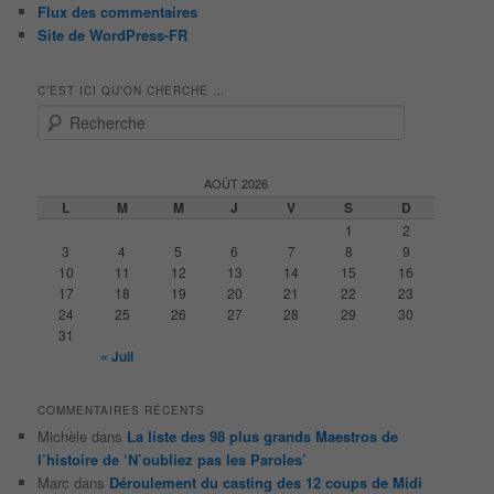
Flux des commentaires
Site de WordPress-FR
C’EST ICI QU’ON CHERCHE …
R
e
c
h
AOÛT 2026
e
L
M
M
J
V
S
D
r
1
2
c
3
4
5
6
7
8
9
h
10
11
12
13
14
15
16
e
17
18
19
20
21
22
23
24
25
26
27
28
29
30
31
« Juil
COMMENTAIRES RÉCENTS
Michèle
dans
La liste des 98 plus grands Maestros de
l’histoire de ‘N’oubliez pas les Paroles’
Marc
dans
Déroulement du casting des 12 coups de Midi