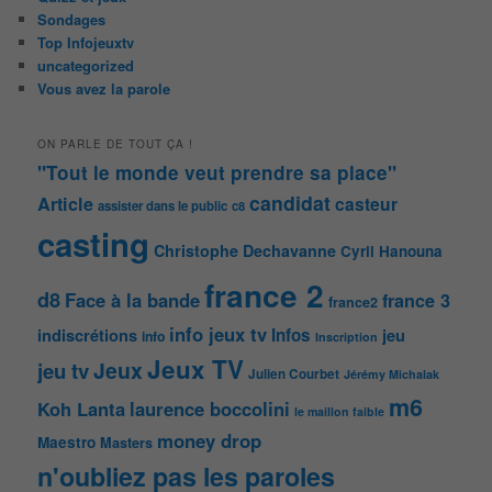
Sondages
Top Infojeuxtv
uncategorized
Vous avez la parole
ON PARLE DE TOUT ÇA !
"Tout le monde veut prendre sa place"
candidat
Article
casteur
assister dans le public
c8
casting
Christophe Dechavanne
Cyril Hanouna
france 2
d8
Face à la bande
france 3
france2
info jeux tv
Infos
indiscrétions
jeu
info
Inscription
Jeux TV
Jeux
jeu tv
Julien Courbet
Jérémy Michalak
m6
Koh Lanta
laurence boccolini
le maillon faible
money drop
Maestro
Masters
n'oubliez pas les paroles