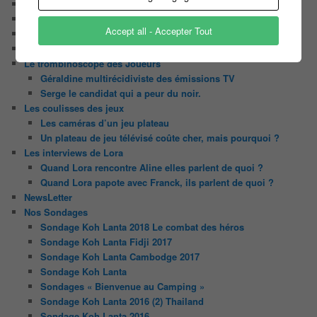
Chaine Youtube
Contact
Accept all - Accepter Tout
Il était une fois ….
Le candidat masqué
Le trombinoscope des Joueurs
Géraldine multirécidiviste des émissions TV
Serge le candidat qui a peur du noir.
Les coulisses des jeux
Les caméras d’un jeu plateau
Un plateau de jeu télévisé coûte cher, mais pourquoi ?
Les interviews de Lora
Quand Lora rencontre Aline elles parlent de quoi ?
Quand Lora papote avec Franck, ils parlent de quoi ?
NewsLetter
Nos Sondages
Sondage Koh Lanta 2018 Le combat des héros
Sondage Koh Lanta Fidji 2017
Sondage Koh Lanta Cambodge 2017
Sondage Koh Lanta
Sondages « Bienvenue au Camping »
Sondage Koh Lanta 2016 (2) Thailand
Sondage Koh Lanta 2016