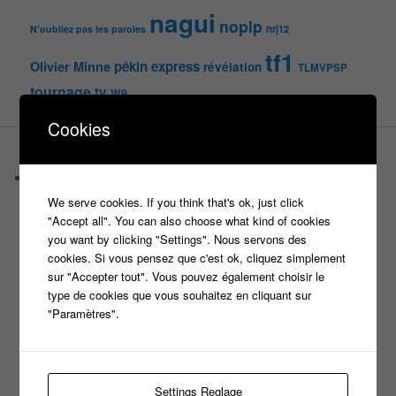
nagui
noplp
nrj12
N'oubliez pas les paroles
tf1
pékin express
Olivier Minne
révélation
TLMVPSP
tournage
tv
W9
Cookies
PAGES
Castings
C’est quoi un casteur ?
We serve cookies. If you think that's ok, just click
C’est quoi un directeur de casting ?
"Accept all". You can also choose what kind of cookies
Harry
you want by clicking "Settings". Nous servons des
Motus
cookies. Si vous pensez que c'est ok, cliquez simplement
Slam
sur "Accepter tout". Vous pouvez également choisir le
C’est quoi un casting ?
type de cookies que vous souhaitez en cliquant sur
Tous les castings
"Paramètres".
Les 12 coups de midi
Les Z’Amours
N’oubliez Pas Les Paroles
Tout le monde veut prendre sa place
Settings Reglage