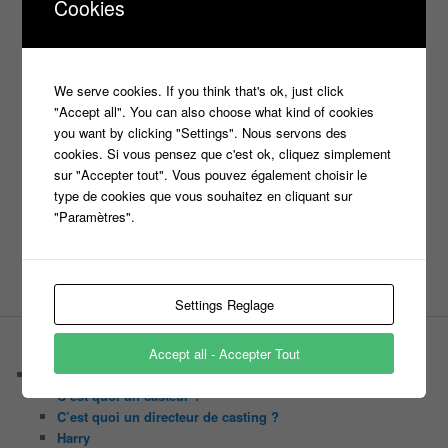
Cookies
info jeux tv
Infos
indiscrétions
jeu
info
Inscription
Jeux TV
Jeux
jeu tv
Julien Courbet
Jérémy Michalak
m6
We serve cookies. If you think that's ok, just click
Koh Lanta
laurence boccolini
le maillon faible
"Accept all". You can also choose what kind of cookies
money drop
Maestro
Masters
you want by clicking "Settings". Nous servons des
n'oubliez pas les paroles
cookies. Si vous pensez que c'est ok, cliquez simplement
sur "Accepter tout". Vous pouvez également choisir le
nagui
type de cookies que vous souhaitez en cliquant sur
noplp
nrj12
N'oubliez pas les paroles
"Paramètres".
tf1
pékin express
Olivier Minne
révélation
TLMVPSP
tournage
tv
W9
Settings Reglage
Accept all - Accepter Tout
PAGES
Castings
C’est quoi un casteur ?
C’est quoi un directeur de casting ?
Harry