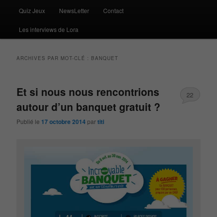
Quiz Jeux
NewsLetter
Contact
Les interviews de Lora
ARCHIVES PAR MOT-CLÉ :
BANQUET
Et si nous nous rencontrions
22
autour d’un banquet gratuit ?
Publié le
17 octobre 2014
par
titi