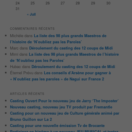
24
25
26
27
28
29
30
31
« Juil
COMMENTAIRES RÉCENTS
Michèle
dans
La liste des 98 plus grands Maestros de
l’histoire de ‘N’oubliez pas les Paroles’
Marc
dans
Déroulement du casting des 12 coups de Midi
Mimi
dans
La liste des 98 plus grands Maestros de l’histoire
de ‘N’oubliez pas les Paroles’
Hubac
dans
Déroulement du casting des 12 coups de Midi
Éternel Prévu
dans
Les conseils d’Arsène pour gagner à
« N’oubliez pas les paroles » de Nagui sur France 2
ARTICLES RÉCENTS
Casting Ouvert Pour le nouveau jeu de Jarry ‘The Imposter’
Nouveau casting, nouveau jeu TV produit par Fremantle
Casting pour un nouveau jeu de Culture générale animé par
Bruno Guillon sur La 2
Casting pour une nouvelle émission Tv de Brocante
Participez en binôme à un nouveau JEU MUSICAL et tentez