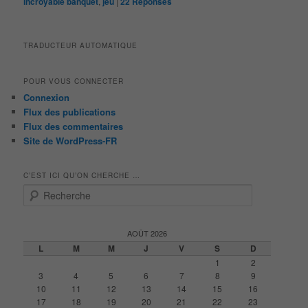
incroyable banquet
,
jeu
|
22
Réponses
TRADUCTEUR AUTOMATIQUE
POUR VOUS CONNECTER
Connexion
Flux des publications
Flux des commentaires
Site de WordPress-FR
C’EST ICI QU’ON CHERCHE …
R
e
c
h
AOÛT 2026
e
L
M
M
J
V
S
D
r
1
2
c
3
4
5
6
7
8
9
h
10
11
12
13
14
15
16
e
17
18
19
20
21
22
23