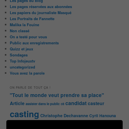
Les pages du blog
Les pages réservées aux abonnées
Les papiers du journaliste Masqué
Les Portraits de Fannette
Malika la Fouine
Non classé
On a testé pour vous
Public aux enregistrements
Quizz et jeux
Sondages
Top Infojeuxtv
uncategorized
Vous avez la parole
ON PARLE DE TOUT ÇA !
"Tout le monde veut prendre sa place"
candidat
Article
casteur
assister dans le public
c8
casting
Christophe Dechavanne
Cyril Hanouna
france 2
d8
Face à la bande
france 3
france2