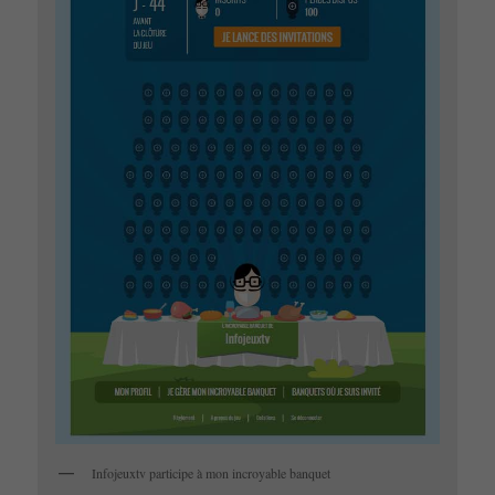
Infojeuxtv participe à mon incroyable banquet