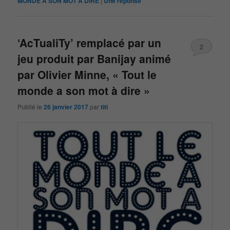
MONDE A SON MOT À DIRE
|
Une
réponse
‘AcTualiTy’ remplacé par un
2
jeu produit par Banijay animé
par Olivier Minne, « Tout le
monde a son mot à dire »
Publié le
26 janvier 2017
par
titi