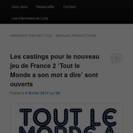
Quiz Jeux
NewsLetter
Contact
Les interviews de Lora
ARCHIVES PAR MOT-CLÉ :
BANIJAY PRODUCTIONS
Les castings pour le nouveau
1
jeu de France 2 ‘Tout le
Monde a son mot a dire’ sont
ouverts
Publié le
2 février 2017
par
titi