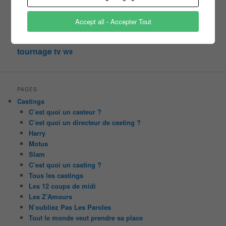
nagui
noplp
nrj12
N'oubliez pas les paroles
Accept all - Accepter Tout
tf1
pékin express
Olivier Minne
révélation
TLMVPSP
tournage
tv
W9
PAGES
Castings
C’est quoi un casteur ?
C’est quoi un directeur de casting ?
Harry
Motus
Slam
C’est quoi un casting ?
Tous les castings
Les 12 coups de midi
Les Z’Amours
N’oubliez Pas Les Paroles
Tout le monde veut prendre sa place