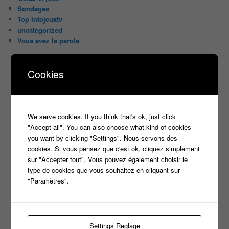
Sondages
Top Infojeuxtv
uncategorized
Vous avez la parole
ON PARLE DE TOUT ÇA !
Cookies
"Tout le monde veut prendre sa place"
candidat
Article
casteur
assister dans le public
c8
casting
Christophe Dechavanne
Cyril Hanouna
We serve cookies. If you think that's ok, just click
"Accept all". You can also choose what kind of cookies
france 2
d8
Face à la bande
you want by clicking "Settings". Nous servons des
france 3
france2
cookies. Si vous pensez que c'est ok, cliquez simplement
info jeux tv
Infos
indiscrétions
jeu
info
Inscription
sur "Accepter tout". Vous pouvez également choisir le
Jeux TV
Jeux
jeu tv
type de cookies que vous souhaitez en cliquant sur
Julien Courbet
Jérémy Michalak
"Paramètres".
m6
Koh Lanta
laurence boccolini
le maillon faible
money drop
Maestro
Masters
n'oubliez pas les paroles
Settings Reglage