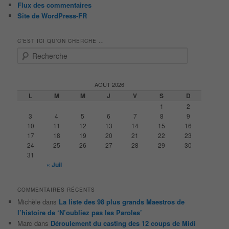
Flux des commentaires
Site de WordPress-FR
C’EST ICI QU’ON CHERCHE …
R
e
c
h
AOÛT 2026
e
L
M
M
J
V
S
D
r
1
2
c
3
4
5
6
7
8
9
h
10
11
12
13
14
15
16
e
17
18
19
20
21
22
23
24
25
26
27
28
29
30
31
« Juil
COMMENTAIRES RÉCENTS
Michèle
dans
La liste des 98 plus grands Maestros de
l’histoire de ‘N’oubliez pas les Paroles’
Marc
dans
Déroulement du casting des 12 coups de Midi