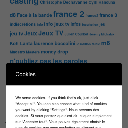
casting
Christophe Dechavanne
Cyril Hanouna
france 2
d8
Face à la bande
france 3
france2
info jeux tv
Infos
indiscrétions
jeu
info
Inscription
Jeux TV
Jeux
jeu tv
Julien Courbet
Jérémy Michalak
m6
Koh Lanta
laurence boccolini
le maillon faible
money drop
Maestro
Masters
n'oubliez pas les paroles
nagui
noplp
Cookies
nrj12
N'oubliez pas les paroles
tf1
pékin express
Olivier Minne
révélation
TLMVPSP
tournage
tv
W9
We serve cookies. If you think that's ok, just click
"Accept all". You can also choose what kind of cookies
you want by clicking "Settings". Nous servons des
cookies. Si vous pensez que c'est ok, cliquez simplement
PAGES
sur "Accepter tout". Vous pouvez également choisir le
Castings
type de cookies que vous souhaitez en cliquant sur