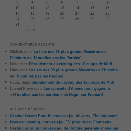
3
4
5
6
7
8
9
h
10
11
12
13
14
15
16
e
17
18
19
20
21
22
23
24
25
26
27
28
29
30
31
« Juil
COMMENTAIRES RÉCENTS
Michèle
dans
La liste des 98 plus grands Maestros de
l’histoire de ‘N’oubliez pas les Paroles’
Marc
dans
Déroulement du casting des 12 coups de Midi
Mimi
dans
La liste des 98 plus grands Maestros de l’histoire
de ‘N’oubliez pas les Paroles’
Hubac
dans
Déroulement du casting des 12 coups de Midi
Éternel Prévu
dans
Les conseils d’Arsène pour gagner à
« N’oubliez pas les paroles » de Nagui sur France 2
ARTICLES RÉCENTS
Casting Ouvert Pour le nouveau jeu de Jarry ‘The Imposter’
Nouveau casting, nouveau jeu TV produit par Fremantle
Casting pour un nouveau jeu de Culture générale animé par