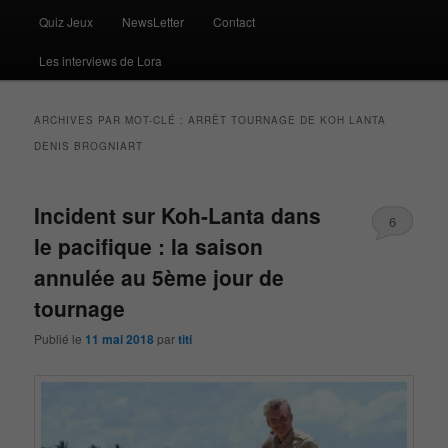
Quiz Jeux
NewsLetter
Contact
Les interviews de Lora
ARCHIVES PAR MOT-CLÉ :
ARRÊT TOURNAGE DE KOH LANTA
DENIS BROGNIART
Incident sur Koh-Lanta dans
6
le pacifique : la saison
annulée au 5ème jour de
tournage
Publié le
11 mai 2018
par
titi