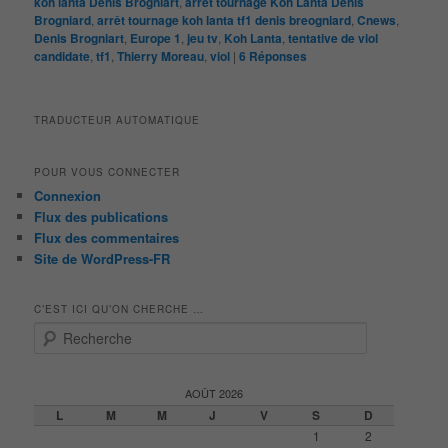
koh lanta Denis Brogniart
,
arrêt tournage Koh Lanta Denis
Brogniard
,
arrêt tournage koh lanta tf1 denis breogniard
,
Cnews
,
Denis Brogniart
,
Europe 1
,
jeu tv
,
Koh Lanta
,
tentative de viol
candidate
,
tf1
,
Thierry Moreau
,
viol
|
6
Réponses
TRADUCTEUR AUTOMATIQUE
POUR VOUS CONNECTER
Connexion
Flux des publications
Flux des commentaires
Site de WordPress-FR
C’EST ICI QU’ON CHERCHE …
R
e
c
h
AOÛT 2026
e
L
M
M
J
V
S
D
r
1
2
c