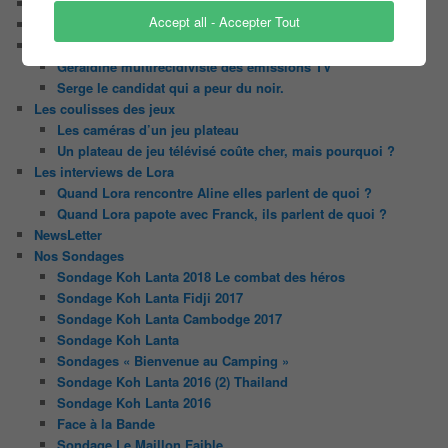
Il était une fois ….
Accept all - Accepter Tout
Le candidat masqué
Le trombinoscope des Joueurs
Géraldine multirécidiviste des émissions TV
Serge le candidat qui a peur du noir.
Les coulisses des jeux
Les caméras d’un jeu plateau
Un plateau de jeu télévisé coûte cher, mais pourquoi ?
Les interviews de Lora
Quand Lora rencontre Aline elles parlent de quoi ?
Quand Lora papote avec Franck, ils parlent de quoi ?
NewsLetter
Nos Sondages
Sondage Koh Lanta 2018 Le combat des héros
Sondage Koh Lanta Fidji 2017
Sondage Koh Lanta Cambodge 2017
Sondage Koh Lanta
Sondages « Bienvenue au Camping »
Sondage Koh Lanta 2016 (2) Thailand
Sondage Koh Lanta 2016
Face à la Bande
Sondage Le Maillon Faible