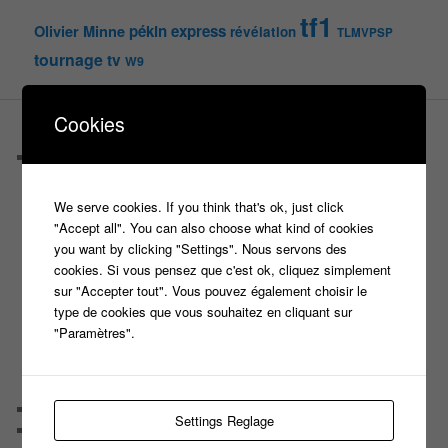
tf1
pékin express
Olivier Minne
révélation
TLMVPSP
tournage
tv
W9
Cookies
PAGES
Castings
C’est quoi un casteur ?
C’est quoi un directeur de casting ?
We serve cookies. If you think that's ok, just click
Harry
"Accept all". You can also choose what kind of cookies
Motus
you want by clicking "Settings". Nous servons des
Slam
cookies. Si vous pensez que c'est ok, cliquez simplement
C’est quoi un casting ?
sur "Accepter tout". Vous pouvez également choisir le
Tous les castings
type de cookies que vous souhaitez en cliquant sur
Les 12 coups de midi
"Paramètres".
Les Z’Amours
N’oubliez Pas Les Paroles
Tout le monde veut prendre sa place
Chaine Youtube
Settings Reglage
Contact