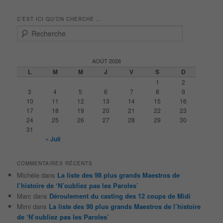
C’EST ICI QU’ON CHERCHE …
R
e
c
h
AOÛT 2026
e
L
M
M
J
V
S
D
r
1
2
c
3
4
5
6
7
8
9
h
10
11
12
13
14
15
16
e
17
18
19
20
21
22
23
24
25
26
27
28
29
30
31
« Juil
COMMENTAIRES RÉCENTS
Michèle
dans
La liste des 98 plus grands Maestros de
l’histoire de ‘N’oubliez pas les Paroles’
Marc
dans
Déroulement du casting des 12 coups de Midi
Mimi
dans
La liste des 98 plus grands Maestros de l’histoire
de ‘N’oubliez pas les Paroles’