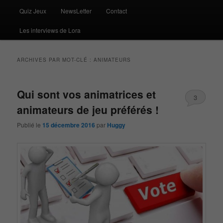
Quiz Jeux
NewsLetter
Contact
Les interviews de Lora
ARCHIVES PAR MOT-CLÉ :
ANIMATEURS
Qui sont vos animatrices et
3
animateurs de jeu préférés !
Publié le
15 décembre 2016
par
Huggy