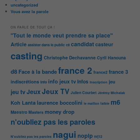
uncategorized
Vous avez la parole
ON PARLE DE TOUT ÇA !
"Tout le monde veut prendre sa place"
candidat
Article
casteur
assister dans le public
c8
casting
Christophe Dechavanne
Cyril Hanouna
france 2
d8
Face à la bande
france 3
france2
info jeux tv
Infos
indiscrétions
jeu
info
Inscription
Jeux TV
Jeux
jeu tv
Julien Courbet
Jérémy Michalak
m6
Koh Lanta
laurence boccolini
le maillon faible
money drop
Maestro
Masters
n'oubliez pas les paroles
nagui
noplp
nrj12
N'oubliez pas les paroles