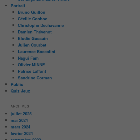
Portrait
Bruno Guillon
Cécilie Conhoc
Christophe Dechavanne
Damien Thévenot
Elodie Gossuin
Julien Courbet
Laurence Boccolini
Nagui Fam
Olivier MINNE
Patrice Laffont
Sandrine Corman
Public
Quiz Jeux
ARCHIVES
juillet 2025
mai 2024
mars 2024
février 2024
septembre 2023