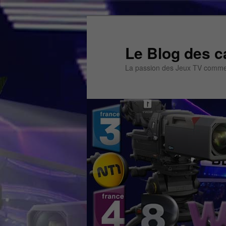
Aller
Aller
au
au
contenu
contenu
Le Blog des c
principal
secondaire
La passion des Jeux TV commen