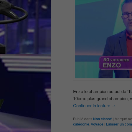
Enzo le champion actuel de ‘To
10ème plus grand champion, v
Continuer la lecture
→
Publié dans
Non classé
|
Marqué av
calédonie
,
voyage
|
Laisser un co