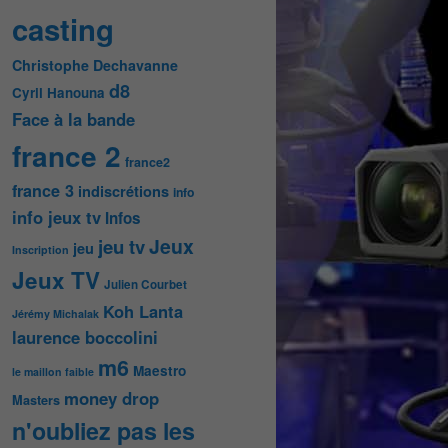
casting
Christophe Dechavanne
d8
Cyril Hanouna
Face à la bande
france 2
france2
france 3
indiscrétions
info
info jeux tv
Infos
Jeux
jeu tv
jeu
Inscription
Jeux TV
Julien Courbet
Koh Lanta
Jérémy Michalak
laurence boccolini
m6
Maestro
le maillon faible
money drop
Masters
n'oubliez pas les