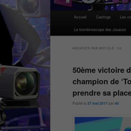
Menu
Accueil
Castings
Les co
principal
Le trombinoscope des Joueurs
ARCHIVES PAR MOT-CLÉ :
50
50ème victoire 
champion de ‘To
prendre sa plac
Publié le
27 mai 2017
par
titi