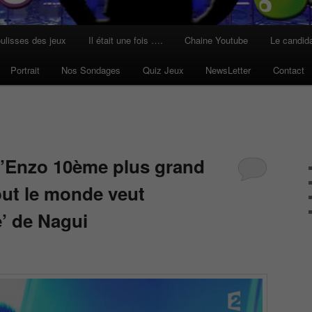
ulisses des jeux
Il était une fois ….
Chaine Youtube
Le candid
Portrait
Nos Sondages
Quiz Jeux
NewsLetter
Contact
d’Enzo 10ème plus grand
ut le monde veut
e’ de Nagui