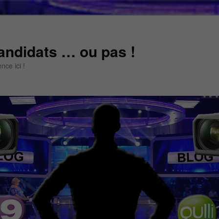
andidats … ou pas !
ce ici !