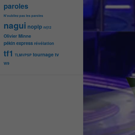
paroles
N'oubliez pas les paroles
nagui
noplp
nrj12
Olivier Minne
pékin express
révélation
tf1
tournage
tv
TLMVPSP
W9