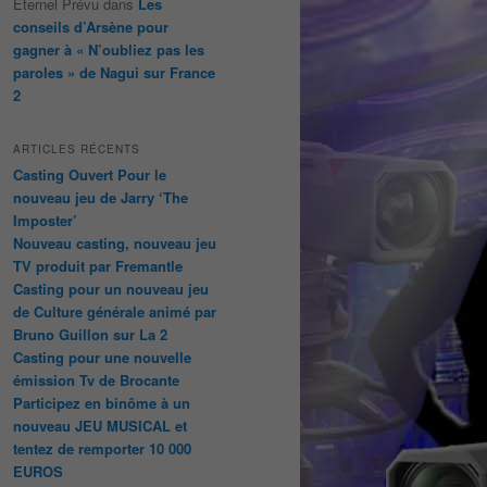
Éternel Prévu
dans
Les
conseils d’Arsène pour
gagner à « N’oubliez pas les
paroles » de Nagui sur France
2
ARTICLES RÉCENTS
Casting Ouvert Pour le
nouveau jeu de Jarry ‘The
Imposter’
Nouveau casting, nouveau jeu
TV produit par Fremantle
Casting pour un nouveau jeu
de Culture générale animé par
Bruno Guillon sur La 2
Casting pour une nouvelle
émission Tv de Brocante
Participez en binôme à un
nouveau JEU MUSICAL et
tentez de remporter 10 000
EUROS