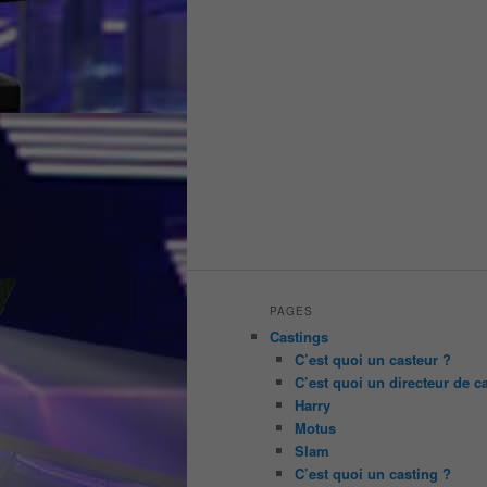
PAGES
Castings
C’est quoi un casteur ?
C’est quoi un directeur de c
Harry
Motus
Slam
C’est quoi un casting ?