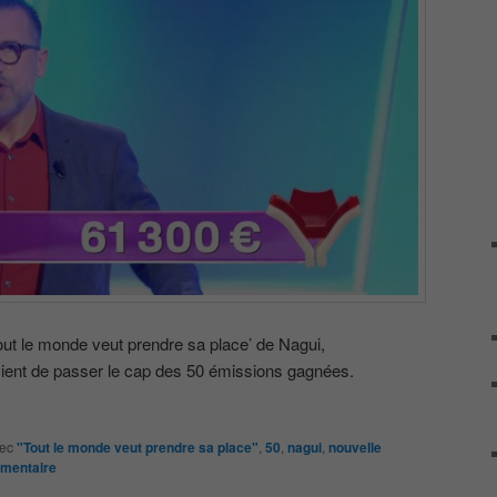
ut le monde veut prendre sa place’ de Nagui,
ient de passer le cap des 50 émissions gagnées.
ec
"Tout le monde veut prendre sa place"
,
50
,
nagui
,
nouvelle
mmentaire