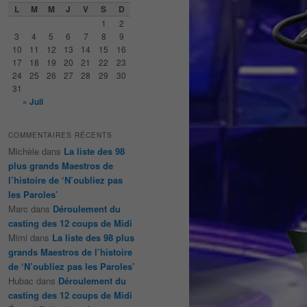
e
L
M
M
J
V
S
D
r
1
2
c
3
4
5
6
7
8
9
h
10
11
12
13
14
15
16
e
17
18
19
20
21
22
23
24
25
26
27
28
29
30
31
« Juil
COMMENTAIRES RÉCENTS
Michèle
dans
La liste des 98
plus grands Maestros de
l’histoire de ‘N’oubliez pas
les Paroles’
Marc
dans
Déroulement du
casting des 12 coups de Midi
Mimi
dans
La liste des 98 plus
grands Maestros de l’histoire
de ‘N’oubliez pas les Paroles’
Hubac
dans
Déroulement du
casting des 12 coups de Midi