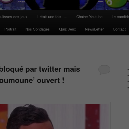
ulisses des jeux
Il était une fois ….
Chaine Youtube
Le candid
Portrait
Nos Sondages
Quiz Jeux
NewsLetter
Contact
oqué par twitter mais
coumoune’ ouvert !