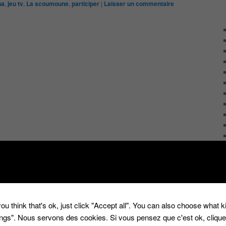
na
,
jeu tv
,
La scoumoune
,
participer
|
Laisser un commentaire
ou think that's ok, just click "Accept all". You can also choose what 
tings". Nous servons des cookies. Si vous pensez que c'est ok, cliqu