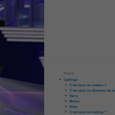
PAGES
Castings
C’est quoi un casteur ?
C’est quoi un directeur de c
Harry
Motus
Slam
C’est quoi un casting ?