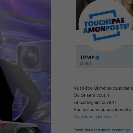
Va t il être lui même candidat 
Ou ce sera vous ?
Le casting est ouvert !
Bonne scoumoune à tous et à t
Continuer la lecture
→
Publié dans
Les derniers castings
,