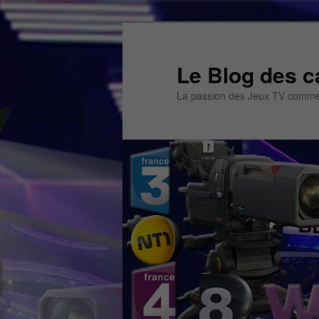
Aller
Aller
au
au
contenu
contenu
Le Blog des c
principal
secondaire
La passion des Jeux TV commen