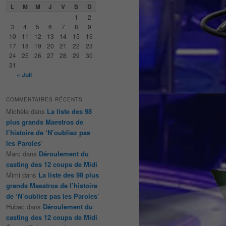
e
L
M
M
J
V
S
D
r
1
2
c
3
4
5
6
7
8
9
h
10
11
12
13
14
15
16
e
17
18
19
20
21
22
23
24
25
26
27
28
29
30
31
« Juil
COMMENTAIRES RÉCENTS
Michèle
dans
La liste des 98
plus grands Maestros de
l’histoire de ‘N’oubliez pas
les Paroles’
Marc
dans
Déroulement du
casting des 12 coups de Midi
Mimi
dans
La liste des 98 plus
grands Maestros de l’histoire
de ‘N’oubliez pas les Paroles’
Hubac
dans
Déroulement du
casting des 12 coups de Midi