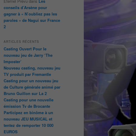
Éternel Prévu
dans
Les
conseils d’Arsène pour
gagner à « N’oubliez pas les
paroles » de Nagui sur France
2
ARTICLES RÉCENTS
Casting Ouvert Pour le
nouveau jeu de Jarry ‘The
Imposter’
Nouveau casting, nouveau jeu
TV produit par Fremantle
Casting pour un nouveau jeu
de Culture générale animé par
Bruno Guillon sur La 2
Casting pour une nouvelle
émission Tv de Brocante
Participez en binôme à un
nouveau JEU MUSICAL et
tentez de remporter 10 000
EUROS