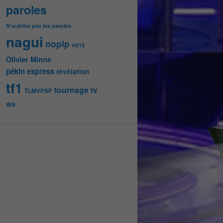
paroles
N'oubliez pas les paroles
nagui
noplp
nrj12
Olivier Minne
pékin express
révélation
tf1
tournage
tv
TLMVPSP
W9