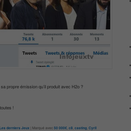
à sa propre émission qu’il produit avec H2o ?
outes !
Les derniers Jeux
|
Marqué avec
50 000€
,
c8
,
casting
,
Cyril