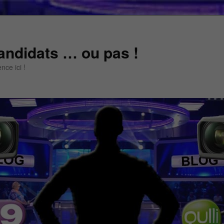
andidats … ou pas !
ce ici !