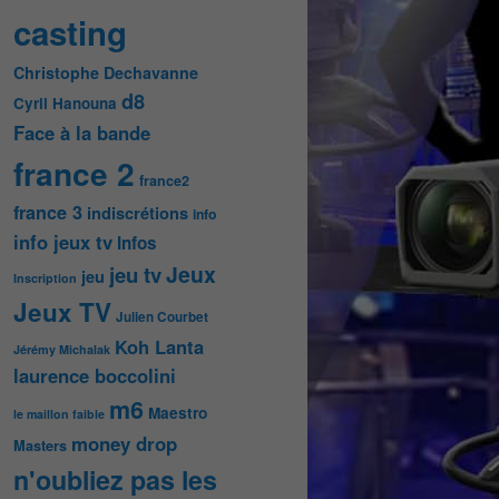
casting
Christophe Dechavanne
d8
Cyril Hanouna
Face à la bande
france 2
france2
france 3
indiscrétions
info
info jeux tv
Infos
Jeux
jeu tv
jeu
Inscription
Jeux TV
Julien Courbet
Koh Lanta
Jérémy Michalak
laurence boccolini
m6
Maestro
le maillon faible
money drop
Masters
n'oubliez pas les