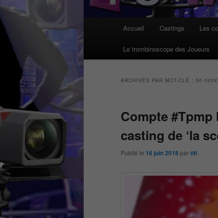
Menu
Accueil
Castings
Les co
principal
Le trombinoscope des Joueurs
ARCHIVES PAR MOT-CLÉ :
50 000€
Compte #Tpmp bl
casting de ‘la s
Publié le
16 juin 2018
par
titi