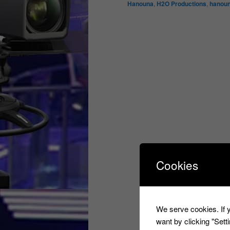
Hanouna
,
H2O Productions
,
hanou
Cookies
We serve cookies. If y
want by clicking "Set